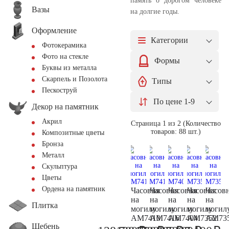
память о дорогом человеке
Вазы
на долгие годы.
Оформление
Категории
Фотокерамика
Фото на стекле
Формы
Буквы из металла
Скарпель и Позолота
Типы
Пескоструй
По цене 1-9
Декор на памятник
Акрил
Страница 1 из 2 (Количество
товаров: 88 шт.)
Композитные цветы
Бронза
Металл
Скульптура
Цветы
Ордена на памятник
Часовня
Часовня
Часовня
Часовня
Часов
на
на
на
на
на
Плитка
могилу
могилу
могилу
могилу
могил
AM7410
AM7416
AM7404
AM7352
AM73
Щебень