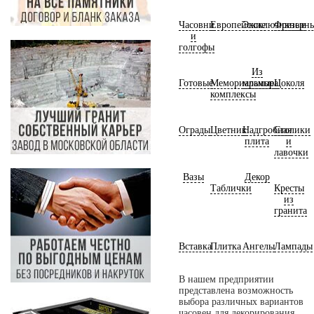
Часовни
Европейские
Эксклюзивные
Фрезерн
и
голгофы
Из
Готовые
Мемориальные
мрамора
Цоколя
комплексы
Ограды
Цветник
Надгробная
Столики
плита
и
лавочки
Вазы
Декор
Таблички
Кресты
из
гранита
Вставка
Плитка
Ангелы
Лампады
В нашем предприятии
представлена возможность
выбора различных вариантов
часовен для декорирования