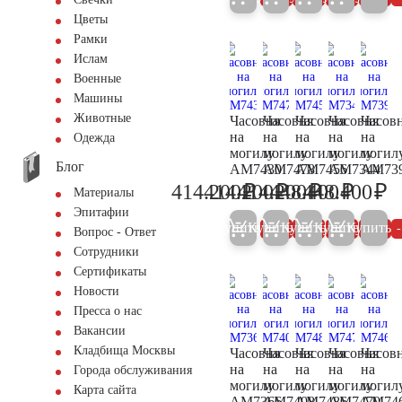
Цветы
Рамки
Ислам
Военные
Машины
Животные
Часовня
Часовня
Часовня
Часовня
Часов
на
на
на
на
на
Одежда
могилу
могилу
могилу
могилу
могил
Блог
AM7430
AM7478
AM7456
AM7344
AM73
₽
₽
₽
₽
₽
414.200
414.200
414.200
448.400
448.400
Материалы
436.000
436.000
436.000
472.000
47
Эпитафии
Купить
Купить
Купить
Купить
Купить
5%
5%
5%
5%
Вопрос - Ответ
Сотрудники
Сертификаты
Новости
Пресса о нас
Вакансии
Кладбища Москвы
Часовня
Часовня
Часовня
Часовня
Часов
на
на
на
на
на
Города обслуживания
могилу
могилу
могилу
могилу
могил
Карта сайта
AM7366
AM7408
AM7486
AM7470
AM74