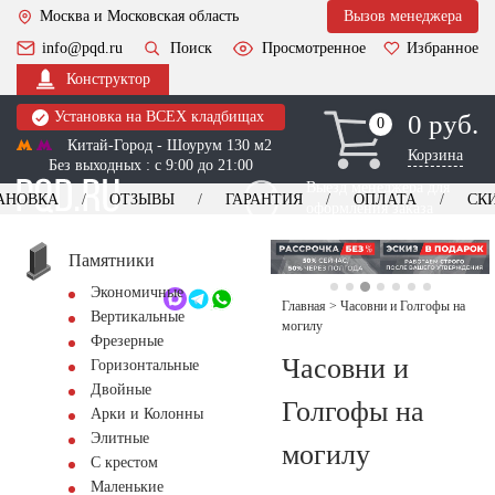
Москва и Московская область
Вызов менеджера
info@pqd.ru
Поиск
Просмотренное
Избранное
Конструктор
Установка на ВСЕХ кладбищах
0 руб.
0
0
Китай-Город - Шоурум 130 м2
Корзина
Без выходных : с 9:00 до 21:00
Выезд менеджера для
АНОВКА
ОТЗЫВЫ
ГАРАНТИЯ
ОПЛАТА
СК
оформления заказа
изготовление
Заказать выезд
памятников
+7 (495) 518-44-23
Памятники
Экономичные
Обратный звонок
Главная
>
Часовни и Голгофы на
Вертикальные
могилу
Фрезерные
Часовни и
Горизонтальные
Двойные
Голгофы на
Арки и Колонны
Элитные
могилу
С крестом
Маленькие