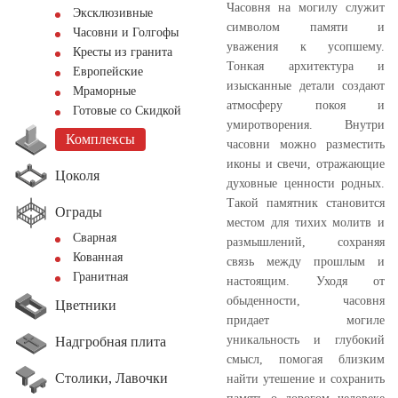
Часовня на могилу служит
Эксклюзивные
символом памяти и
Часовни и Голгофы
уважения к усопшему.
Кресты из гранита
Тонкая архитектура и
Европейские
изысканные детали создают
Мраморные
атмосферу покоя и
Готовые со Скидкой
умиротворения. Внутри
Комплексы
часовни можно разместить
иконы и свечи, отражающие
Цоколя
духовные ценности родных.
Такой памятник становится
Ограды
местом для тихих молитв и
Сварная
размышлений, сохраняя
Кованная
связь между прошлым и
Гранитная
настоящим. Уходя от
обыденности, часовня
Цветники
придает могиле
уникальность и глубокий
Надгробная плита
смысл, помогая близким
Столики, Лавочки
найти утешение и сохранить