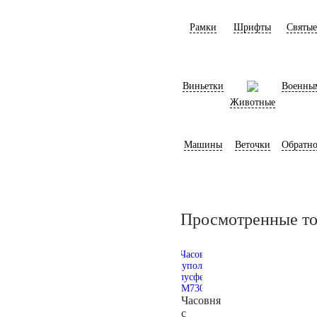
Рамки
Шрифты
Святые
Виньетки
Военны
Животные
Машины
Веточки
Обратно
Просмотренные т
Часовня
с