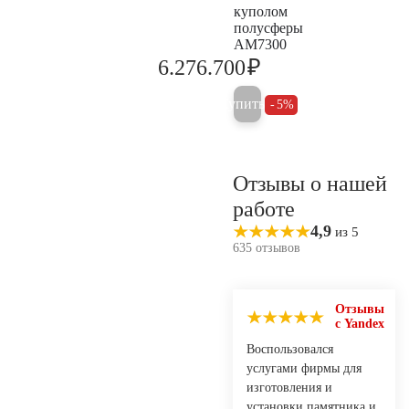
куполом
полусферы
AM7300
₽
6.276.700
6.607.000
Купить
5%
Отзывы о нашей
работе
4,9
из 5
635 отзывов
Отзывы
с Yandex
Воспользовался
услугами фирмы для
изготовления и
установки памятника и