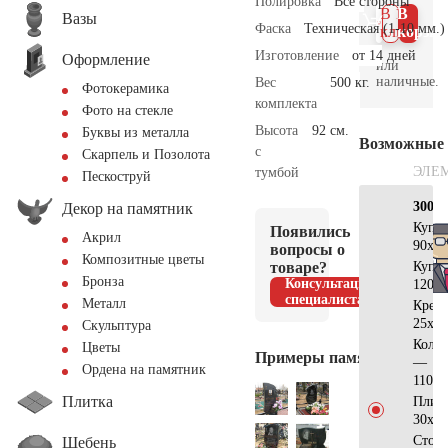
Полировка
Все стороны
В 1
В
Вазы
Фаска
Техническая (1-10 мм.)
клик
корзин
Изготовление
от 14 дней
Оформление
или
наличные.
Вес
500 кг.
Фотокерамика
комплекта
Фото на стекле
Высота
92 см.
Буквы из металла
Возможные
с
Скарпель и Позолота
ЭЛЕ
тумбой
Пескоструй
300×
Декор на памятник
Купо
Появились
Акрил
90х90
вопросы о
Композитные цветы
товаре?
Купо
Бронза
Консультация
120х1
специалиста
Металл
Крес
25х15
Скульптура
Коло
Цветы
Примеры памятников
—
Ордена на памятник
110х2
Плитка
Плит
30х30
Стол
Щебень