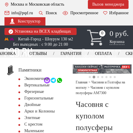
Москва и Московская область
Вызов менеджера
info@pqd.ru
Поиск
Просмотренное
Избранное
Конструктор
Установка на ВСЕХ кладбищах
0 руб.
0
0
Китай-Город - Шоурум 130 м2
Корзина
Без выходных : с 9:00 до 21:00
Выезд менеджера для
АНОВКА
ОТЗЫВЫ
ГАРАНТИЯ
ОПЛАТА
СК
оформления заказа
изготовление
Заказать выезд
памятников
+7 (495) 518-44-23
Памятники
Экономичные
Обратный звонок
Главная
>
Часовни и Голгофы на
Вертикальные
могилу
>
Часовня с куполом
Фрезерные
полусферы AM7300
Горизонтальные
Часовня с
Двойные
Арки и Колонны
куполом
Элитные
С крестом
полусферы
Маленькие