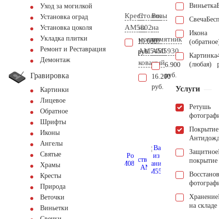
Виньетка
Уход за могилкой
Крест
Столик
Розы
Установка оград
Свеча
Бес
AM5802
на
на
Установка цоколя
Икона
Укладка плитки
могилу
памятник
10.000
(обратное
Ремонт и Реставрация
AM5450
AM5930
руб.
Картинка
Демонтаж
кованый
(любая)
6.900
Гравировка
руб.
16.200
руб.
Услуги
Картинки
Лицевое
Ретушь
Обратное
фотограф
Шрифты
Покрытие
Иконы
Антидож
Ангелы
Защитное
Святые
покрытие
Храмы
Восстано
Кресты
фотограф
Природа
Хранение
Веточки
на складе
Виньетки
Свечки