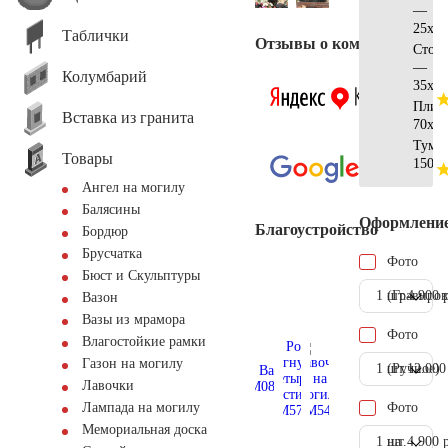
—
25х25
Таблички
Отзывы о компании
Стол
—
Колумбарий
35х35
Плит
Вставка из гранита
70х70
Тумб
Товары
150х1
Ангел на могилу
Балясины
Оформлени
Благоустройство
Бордюр
Брусчатка
Фото
Бюст и Скульптуры
1 шт.
(Гравиров
4.900 
Вазон
Вазы из мрамора
Фото
Влагостойкие рамки
Газон на могилу
1 шт.
(Ручное)
12.000
Лавочки
Фото
Лампада на могилу
Мемориальная доска
1 шт.
на
4.900 