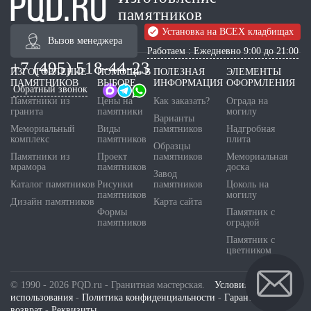
памятников
Установка на ВСЕХ кладбищах
Вызов менеджера
Работаем : Ежедневно 9:00 до 21:00
+7 (495) 518-44-23
ИЗГОТОВЛЕНИЕ
ПОМОЩЬ В
ПОЛЕЗНАЯ
ЭЛЕМЕНТЫ
ПАМЯТНИКОВ
ВЫБОРЕ
ИНФОРМАЦИЯ
ОФОРМЛЕНИЯ
Обратный звонок
Памятники из
Цены на
Как заказать?
Ограда на
гранита
памятники
могилу
Варианты
Мемориальный
Виды
памятников
Надгробная
комплекс
памятников
плита
Образцы
Памятники из
Проект
памятников
Мемориальная
мрамора
памятников
доска
Завод
Каталог памятников
Рисунки
памятников
Цоколь на
памятников
могилу
Дизайн памятников
Карта сайта
Формы
Памятник с
памятников
оградой
Памятник с
цветником
© 1990 - 2026 PQD.ru - Гранитная мастерская.
Условия
использования
-
Политика конфиденциальности
-
Гарантия и
возврат
-
Реквизиты