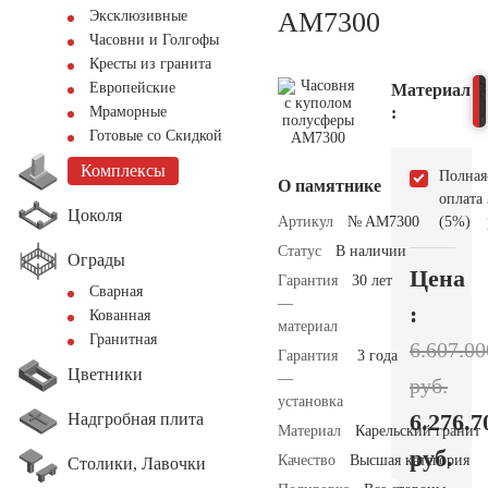
AM7300
Эксклюзивные
Часовни и Голгофы
Кресты из гранита
Европейские
Материал
:
Мраморные
Готовые со Скидкой
Комплексы
Полная
О памятнике
оплата
Цоколя
Артикул
№ AM7300
(5%)
Статус
В наличии
Ограды
Цена
Гарантия
30 лет
Сварная
—
:
Кованная
материал
Гранитная
6.607.00
Гарантия
3 года
Цветники
—
руб.
установка
6.276.7
Надгробная плита
Материал
Карельский гранит
руб.
Качество
Высшая категория
Столики, Лавочки