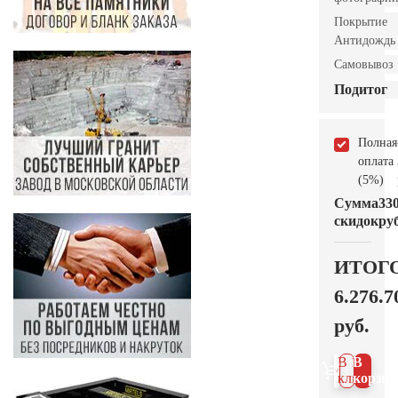
Покрытие
Антидождь
Самовывоз
Подитог
Полная
оплата
(5%)
Сумма
33
скидок
руб
ИТОГ
6.276.7
руб.
В 1
В
клик
корзин