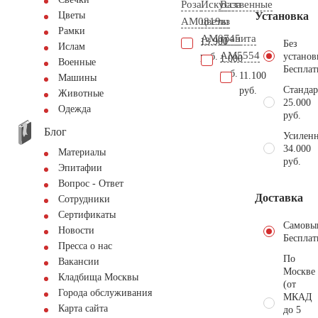
Роза
Искусственные
Ваза
Установка
Цветы
AM0819
цветы
из
Рамки
AM0745
гранита
13.900
Без
Ислам
AM5554
руб.
установ
1.000
Военные
Бесплат
руб.
11.100
Машины
Стандар
руб.
Животные
25.000
Одежда
руб.
Блог
Усиленн
34.000
Материалы
руб.
Эпитафии
Вопрос - Ответ
Доставка
Сотрудники
Сертификаты
Самовы
Новости
Бесплат
Пресса о нас
По
Вакансии
Москве
Кладбища Москвы
(от
Города обслуживания
МКАД
Карта сайта
до 5