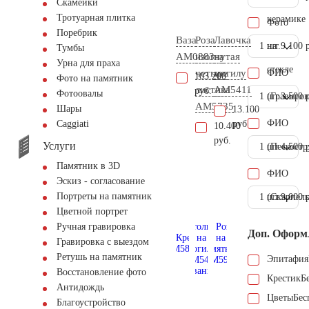
Скамейки
Тротуарная плитка
керамике
Фото
Поребрик
Ваза
Роза
Лавочка
1 шт.
на
9.100 
Тумбы
AM0883
изогнутая
на
Урна для праха
стекле
четыре
могилу
ФИО
103.200
Фото на памятник
листика
AM5411
руб.
Фотоовалы
1 шт.
(Гравиров
3.500 
AM5735
Шары
13.100
ФИО
руб.
Сaggiati
10.400
руб.
Услуги
1 шт.
(Пескостр
4.500 
Памятник в 3D
ФИО
Эскиз - согласование
Портреты на памятник
1 шт.
(Скарпель
9.000 
Цветной портрет
Ручная гравировка
Доп. Оформ
Гравировка с выездом
Ретушь на памятник
Эпитафия
Восстановление фото
Крестик
Б
Антидождь
Цветы
Бес
Благоустройство