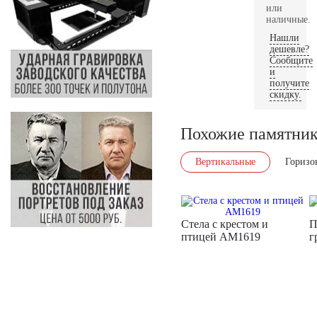
или
наличные.
Нашли
дешевле?
Сообщите
и
получите
скидку.
Похожие памятни
Вертикальные
Горизо
Стела с крестом и
П
птицей AM1619
г