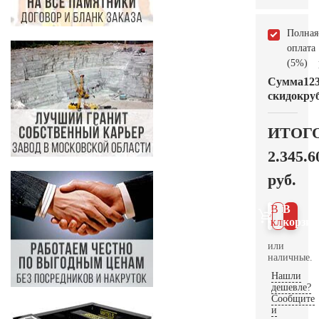
Полная
оплата
(5%)
Сумма
12
скидок
руб
ИТОГ
2.345.6
руб.
В 1
В
клик
корзин
или
наличные.
Нашли
дешевле?
Сообщите
и