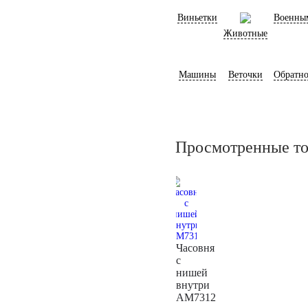
Виньетки
Военны
Животные
Машины
Веточки
Обратно
Просмотренные т
Часовня
с
нишей
внутри
AM7312