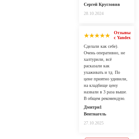
Сергей Кругловвв
28.10.2024
Отзывы
с Yandex
Сделали как себе).
Очень оперативно, не
халтурили, всё
расказали как
ухаживать и тд. По
цене приятно удивили,
на кладбище цену
назвали в 3 раза выше.
В общем рекомендую.
Дмитри1
Вентнагель
27.10.2025