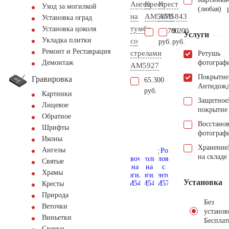
Ангел
Крест
Крест
Уход за могилкой
(любая)
на
AM5878
AM5843
Установка оград
тумбе
Установка цоколя
43.700
9.200
Услуги
Укладка плитки
со
руб.
руб.
Ремонт и Реставрация
стрелами
Ретушь
фотограф
Демонтаж
AM5927
Покрытие
Гравировка
65.300
Антидож
руб.
Картинки
Защитное
Лицевое
покрытие
Обратное
Восстано
Шрифты
фотограф
Иконы
Хранение
Ангелы
на складе
Святые
Храмы
Установка
Кресты
Природа
Без
Веточки
установ
Виньетки
Бесплат
Свечки