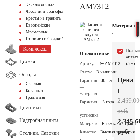
AM7312
Эксклюзивные
Часовни и Голгофы
Кресты из гранита
Европейские
Материал
:
Мраморные
Готовые со Скидкой
Комплексы
Полная
О памятнике
оплата
Цоколя
Артикул
№ AM7312
(5%)
Статус
В наличии
Ограды
Цена
Гарантия
30 лет
Сварная
—
:
Кованная
материал
Гранитная
2.469.00
Гарантия
3 года
Цветники
—
руб.
установка
2.345.6
Надгробная плита
Материал
Карельский гранит
руб.
Качество
Высшая категория
Столики, Лавочки