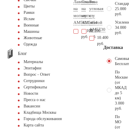
Лавочка
Столик
Роза
Стандар
Цветы
на
на
угловая
25.000
Рамки
руб.
могилу
могилу
с
Ислам
AM5411
AM5454
лентой
Усиленн
Военные
34.000
AM5730
13.100
32.200
Машины
руб.
руб.
руб.
10.400
Животные
руб.
Одежда
Доставка
Блог
Самовы
Материалы
Бесплат
Эпитафии
По
Вопрос - Ответ
Москве
Сотрудники
(от
Сертификаты
МКАД
до 5
Новости
км)
Пресса о нас
3.000
Вакансии
руб.
Кладбища Москвы
По
Города обслуживания
МО
Карта сайта
(от