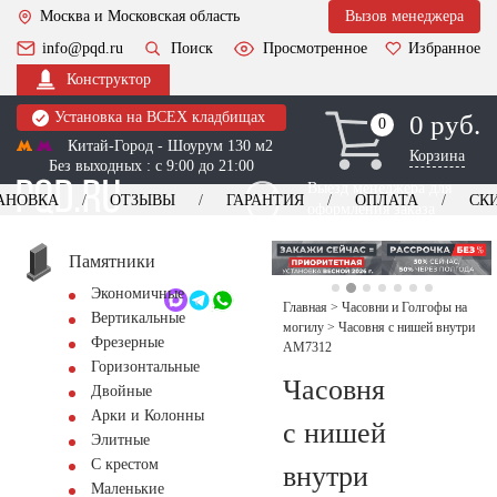
Москва и Московская область
Вызов менеджера
info@pqd.ru
Поиск
Просмотренное
Избранное
Конструктор
Установка на ВСЕХ кладбищах
0 руб.
0
0
Китай-Город - Шоурум 130 м2
Корзина
Без выходных : с 9:00 до 21:00
Выезд менеджера для
АНОВКА
ОТЗЫВЫ
ГАРАНТИЯ
ОПЛАТА
СК
оформления заказа
изготовление
Заказать выезд
памятников
+7 (495) 518-44-23
Памятники
Экономичные
Обратный звонок
Главная
>
Часовни и Голгофы на
Вертикальные
могилу
>
Часовня с нишей внутри
Фрезерные
AM7312
Горизонтальные
Часовня
Двойные
Арки и Колонны
с нишей
Элитные
С крестом
внутри
Маленькие