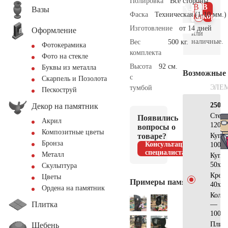
Полировка
Все стороны
В 1
В
Вазы
Фаска
Техническая (1-10 мм.)
клик
корзин
Изготовление
от 14 дней
Оформление
или
наличные.
Вес
500 кг.
Фотокерамика
комплекта
Фото на стекле
Высота
92 см.
Буквы из металла
Возможные
с
Скарпель и Позолота
ЭЛЕ
тумбой
Пескоструй
250×
Декор на памятник
Стел
Появились
Акрил
120х5
вопросы о
Композитные цветы
товаре?
Купо
Бронза
Консультация
100х6
специалиста
Металл
Купо
50х30
Скульптура
Крес
Цветы
Примеры памятников
40х25
Ордена на памятник
Коло
Плитка
—
100х1
Плит
Щебень