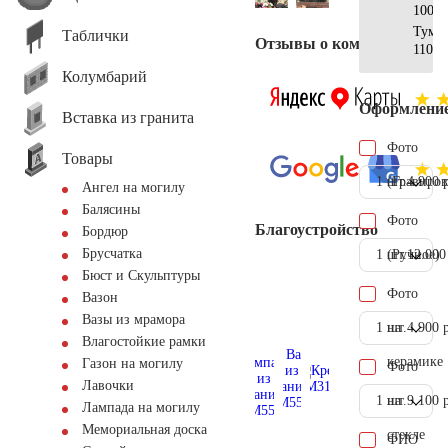
100х6
Тумб
Таблички
Отзывы о компании
110х7
Колумбарий
Оформлени
Вставка из гранита
Фото
Товары
1 шт.
(Гравиров
4.900 
Ангел на могилу
Балясины
Фото
Благоустройство
Бордюр
Брусчатка
1 шт.
(Ручное)
12.000
Бюст и Скульптуры
Фото
Вазон
Вазы из мрамора
1 шт.
на
4.900 
Влагостойкие рамки
керамике
Газон на могилу
Фото
Лавочки
1 шт.
на
9.100 
Лампада на могилу
Мемориальная доска
стекле
ФИО