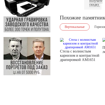
получите
скидку.
Похожие памятни
Вертикальные
Горизо
П
Стела с волнистым
л
карнизом и контрастной
драпировкой AM1651