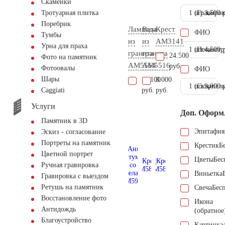
Скамейки
1 шт.
(Гравиров
3.500 
Тротуарная плитка
Поребрик
Лампада
Ваза
Крест
ФИО
Тумбы
из
из
AM3141
Урна для праха
1 шт.
(Пескостр
4.500 
гранита
гранита
24.500
Фото на памятник
AM5564
AM5516
руб.
Фотоовалы
ФИО
Шары
11.100
8.000
1 шт.
(Скарпель
9.000 
руб.
руб.
Сaggiati
Услуги
Доп. Оформ
Памятник в 3D
Эпитафия
Эскиз - согласование
Портреты на памятник
Крестик
Б
Цветной портрет
Цветы
Бес
Ручная гравировка
Виньетка
Гравировка с выездом
Ретушь на памятник
Свеча
Бес
Восстановление фото
Икона
Антидождь
(обратное
Благоустройство
Картинка