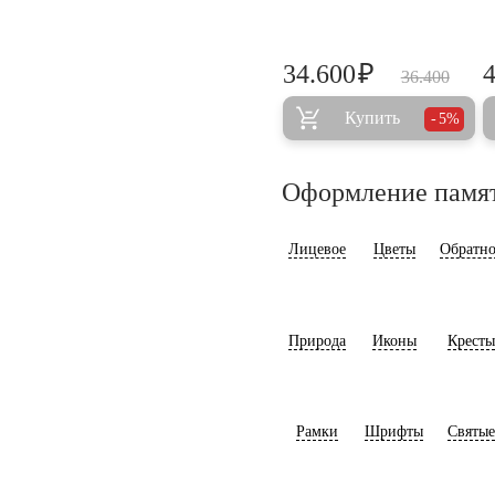
₽
34.600
36.400
Купить
5%
Оформление памя
Лицевое
Цветы
Обратно
Природа
Иконы
Кресты
Рамки
Шрифты
Святые