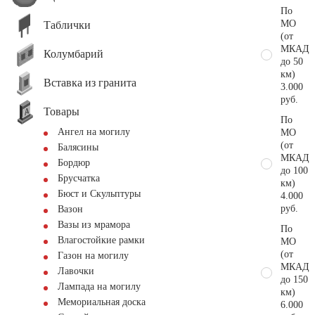
По
МО
Таблички
(от
МКАД
Колумбарий
до 50
км)
Вставка из гранита
3.000
руб.
Товары
По
Ангел на могилу
МО
(от
Балясины
МКАД
Бордюр
до 100
Брусчатка
км)
Бюст и Скульптуры
4.000
руб.
Вазон
Вазы из мрамора
По
Влагостойкие рамки
МО
(от
Газон на могилу
МКАД
Лавочки
до 150
Лампада на могилу
км)
Мемориальная доска
6.000