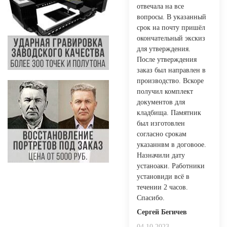
отвечала на все
вопросы. В указанный
срок на почту пришëл
окончательный экскиз
для утверждения.
После утверждения
заказ был направлен в
производство. Вскоре
получил комплект
документов для
кладбища. Памятник
был изготовлен
согласно срокам
указаннвм в договоое.
Назначили дату
устаноаки. Работники
установиди всë в
течении 2 часов.
Спасибо.
Сергей Бегичев
04.10.2023