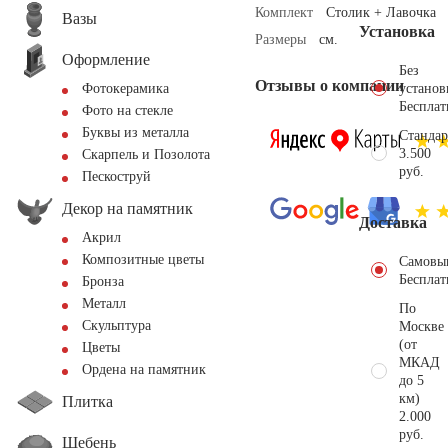
Комплект
Столик + Лавочка
Вазы
Установка
Размеры
см.
Оформление
Без
Отзывы о компании
установ
Фотокерамика
Бесплат
Фото на стекле
Буквы из металла
Стандар
3.500
Скарпель и Позолота
руб.
Пескоструй
Декор на памятник
Доставка
Акрил
Композитные цветы
Самовы
Бесплат
Бронза
Металл
По
Скульптура
Москве
(от
Цветы
МКАД
Ордена на памятник
до 5
км)
Плитка
2.000
руб.
Щебень