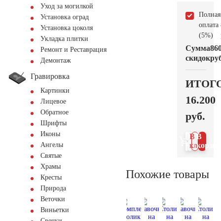
Уход за могилкой
Полная
Установка оград
оплата
Установка цоколя
(5%)
Укладка плитки
Сумма
86
Ремонт и Реставрация
скидок
руб
Демонтаж
Гравировка
ИТОГ
Картинки
16.200
Лицевое
Обратное
руб.
Шрифты
Иконы
В 1
В
Ангелы
клик
корзин
Святые
Храмы
Похожие товары
Кресты
Природа
Веточки
Виньетки
Свечки