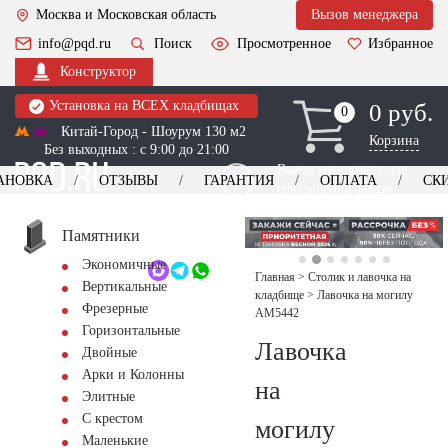
Москва и Московская область
Вызов менеджера
info@pqd.ru
Поиск
Просмотренное
Избранное
Конструктор
Установка на ВСЕХ кладбищах
0 руб.
0
0
Китай-Город - Шоурум 130 м2
Корзина
Без выходных : с 9:00 до 21:00
Выезд менеджера для
АНОВКА
ОТЗЫВЫ
ГАРАНТИЯ
ОПЛАТА
СК
оформления заказа
изготовление
Заказать выезд
памятников
+7 (495) 518-44-23
Памятники
Экономичные
Обратный звонок
Главная
>
Столик и лавочка на
Вертикальные
кладбище
>
Лавочка на могилу
Фрезерные
AM5442
Горизонтальные
Лавочка
Двойные
Арки и Колонны
на
Элитные
С крестом
могилу
Маленькие