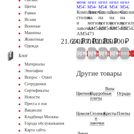
Цветы
Комплект
Лавочка
Столик
Лавочка
Столи
Рамки
столик
на
на
на
на
Ислам
и
могилу
могилу
могилу
могил
Военные
лавочка
AM5443
AM5400
AM5435
AM54
Машины
АМ5473
₽
₽
₽
₽
₽
Животные
21.600
24.200
7.100
32.200
35.300
22.700
25.500
7.500
33.900
37
Одежда
Купить
Купить
Купить
Купить
Купить
5%
5%
5%
5%
Блог
Материалы
Эпитафии
Другие товары
Вопрос - Ответ
Сотрудники
Вазы
Сертификаты
Цветник
Надгробные
Ограды
Новости
плиты
Пресса о нас
Вакансии
Цоколя
Столики
Кресты
Плитка
Кладбища Москвы
и
лавочки
Города обслуживания
Карта сайта
Декор