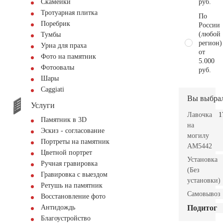
руб.
Скамейки
Тротуарная плитка
По
Поребрик
России
(любой
Тумбы
регион)
Урна для праха
от
Фото на памятник
5.000
Фотоовалы
руб.
Шары
Сaggiati
Вы выбра
Услуги
Лавочка
1
Памятник в 3D
на
Эскиз - согласование
могилу
Портреты на памятник
AM5442
Цветной портрет
Установка
Ручная гравировка
(Без
Гравировка с выездом
установки)
Ретушь на памятник
Самовывоз
Восстановление фото
Подитог
Антидождь
Благоустройство