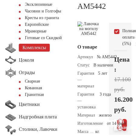
AM5442
Эксклюзивные
Часовни и Голгофы
Кресты из гранита
Европейские
Полная
Мраморные
оплата
Готовые со Скидкой
(5%)
О товаре
Комплексы
Артикул
№ AM5442
Цена
Цоколя
Статус
В наличии
:
Ограды
Гарантия
5 лет
17.100
—
Сварная
материал
Кованная
руб.
Гарантия
3 года
Гранитная
16.200
—
Цветники
установка
руб.
Материал
железо
Надгробная плита
В 1
В
Изготовление
от 14 дней
клик
корзин
Столики, Лавочки
Масса
кг.