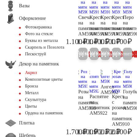
Вазы
Свеча
Крест
Крест
Крест
Перо
Оформление
на
на
на
на
на
Фотокерамика
памятник
памятник
памятник
памятник
памят
AM5904
AM5916
AM5914
AM5912
AM59
Фото на стекле
₽
₽
₽
₽
₽
1.100
1.400
1.400
1.500
1.700
Буквы из металла
1.200
1.500
1.500
1.600
1.
Скарпель и Позолота
Купить
Купить
Купить
Купить
Купить
5%
5%
5%
5%
Пескоструй
Декор на памятник
Акрил
Композитные цветы
Бронза
Ангел
Розы
Голуб
AM5902
Металл
Распятие
Крест
на
на
Скульптура
на
с
памятник
памят
Цветы
памятник
розами
AM5936
AM59
AM5922
на
Ордена на памятник
памятник
Плитка
AM5910
₽
₽
₽
₽
₽
1.700
1.800
1.900
2.300
2.300
1.800
1.900
2.000
2.400
2.
Щебень