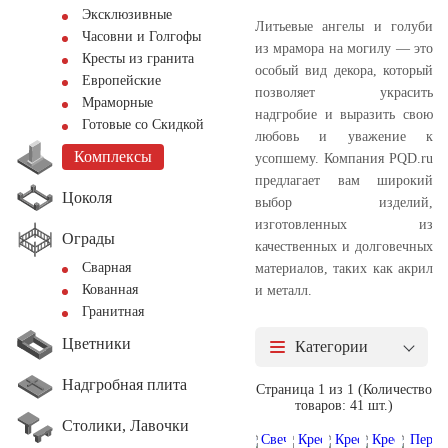
Эксклюзивные
Литьевые ангелы и голуби
Часовни и Голгофы
из мрамора на могилу — это
Кресты из гранита
особый вид декора, который
Европейские
позволяет украсить
Мраморные
надгробие и выразить свою
Готовые со Скидкой
любовь и уважение к
Комплексы
усопшему. Компания PQD.ru
предлагает вам широкий
Цоколя
выбор изделий,
изготовленных из
Ограды
качественных и долговечных
Сварная
материалов, таких как акрил
Кованная
и металл.
Гранитная
Цветники
Категории
Надгробная плита
Страница 1 из 1 (Количество
товаров: 41 шт.)
Столики, Лавочки