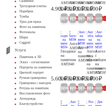
Скамейки
AM5954
AM5934
AM5944
AM5938
AM59
Тротуарная плитка
₽
₽
₽
₽
₽
4.900
5.400
5.500
5.500
5.500
5.200
5.700
5.800
5.800
5.
Поребрик
Тумбы
Купить
Купить
Купить
Купить
Купить
5%
5%
5%
5%
Урна для праха
Фото на памятник
Фотоовалы
Шары
Сaggiati
Ангел
Ангел
AM5961
Услуги
Гвоздики
Ангел
Ангел
на
на
на
с
памятник
Памятник в 3D
памятник
облаке
зайце
AM5960
Эскиз - согласование
AM5940
на
на
Портреты на памятник
памятник
памят
AM5972
AM59
Цветной портрет
₽
₽
₽
₽
₽
5.600
5.600
5.600
5.600
5.800
Ручная гравировка
5.900
5.900
5.900
5.900
6.
Гравировка с выездом
Купить
Купить
Купить
Купить
Купить
5%
5%
5%
5%
Ретушь на памятник
Восстановление фото
Антидождь
Благоустройство