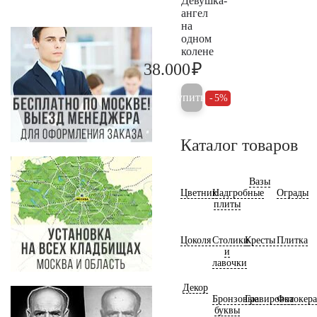
Девушка-
ангел
на
одном
колене
₽
38.000
40.000
Купить
5%
Каталог товаров
Вазы
Цветник
Надгробные
Ограды
плиты
Цоколя
Столики
Кресты
Плитка
и
лавочки
Декор
Бронзовые
Гравировка
Фотокер
буквы