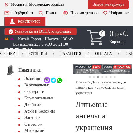
Москва и Московская область
Вызов менеджера
info@pqd.ru
Поиск
Просмотренное
Избранное
Конструктор
Установка на ВСЕХ кладбищах
0 руб.
0
0
Китай-Город - Шоурум 130 м2
Корзина
Без выходных : с 9:00 до 21:00
Выезд менеджера для
АНОВКА
ОТЗЫВЫ
ГАРАНТИЯ
ОПЛАТА
СК
оформления заказа
изготовление
Заказать выезд
памятников
+7 (495) 518-44-23
Памятники
Экономичные
Обратный звонок
Главная
>
Декор и аксессуары для
Вертикальные
памятников
>
Литьевые ангелы и
Фрезерные
украшения
Горизонтальные
Литьевые
Двойные
Арки и Колонны
ангелы и
Элитные
С крестом
украшения
Маленькие