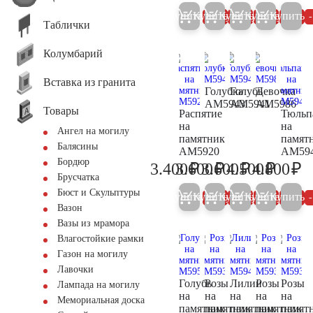
Купить
Купить
Купить
Купить
Купить
5%
5%
5%
5%
Таблички
Колумбарий
Вставка из гранита
Голубка
Голубь
Девочка
AM5943
AM5941
AM5986
Товары
Распятие
Тюльп
на
на
Ангел на могилу
памятник
памят
Балясины
AM5920
AM59
Бордюр
₽
₽
₽
₽
₽
3.400
3.600
3.600
4.500
4.800
3.600
3.800
3.800
4.700
5.
Брусчатка
Бюст и Скульптуры
Купить
Купить
Купить
Купить
Купить
5%
5%
5%
5%
Вазон
Вазы из мрамора
Влагостойкие рамки
Газон на могилу
Лавочки
Голубь
Розы
Лилии
Розы
Розы
Лампада на могилу
на
на
на
на
на
Мемориальная доска
памятник
памятник
памятник
памятник
памят