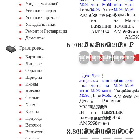
Уход за могилкой
Голубь
Ангел
Установка оград
Ангел
Розы
Дева
AM5982
AM5984
Установка цоколя
на
на
Мария
Укладка плитки
памятник
памятник
на
AM5974
AM5930
памят
Ремонт и Реставрация
AM59
Демонтаж
₽
₽
₽
₽
₽
6.700
6.700
6.800
6.900
7.000
7.100
7.100
7.200
7.300
7.
Гравировка
Купить
Купить
Купить
Купить
Купить
Картинки
5%
5%
5%
5%
Лицевое
Обратное
Шрифты
Иконы
Скорбящая
Скорб
Ангелы
Дева
AM5949
AM59
Святые
Дева
Распятие
в
Храмы
молящаяся
на
слезах
на
памятник
Кресты
на
памятник
AM5924
памятник
Природа
AM5968
AM5966
Веточки
₽
₽
₽
₽
₽
8.800
9.200
9.300
9.900
15.900
9.300
9.700
9.800
10.400
16
Виньетки
Свечки