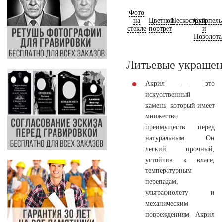
Фото
на
Цветной
Пескоструй
Скарпель
стекле
портрет
и
Позолота
Литьевые украшен
Акрил — это
искусственный
камень, который имеет
множество
преимуществ перед
натуральным. Он
легкий, прочный,
устойчив к влаге,
температурным
перепадам,
ультрафиолету и
механическим
повреждениям. Акрил