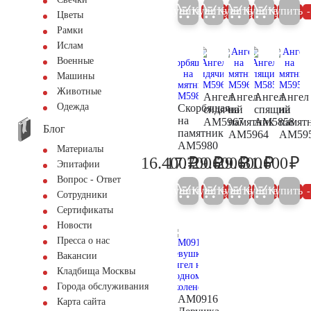
Купить
Купить
Купить
Купить
Купить
5%
5%
5%
5%
Цветы
Рамки
Ислам
Военные
Машины
Животные
Ангел
Ангел
Ангел
Ангел
Одежда
Скорбящая
сидячий
на
спящий
на
на
AM5967
памятник
AM5858
памят
Блог
памятник
AM5964
AM59
AM5980
Материалы
₽
₽
₽
₽
₽
16.400
17.700
29.600
29.600
31.600
17.300
18.600
31.200
31.200
33
Эпитафии
Вопрос - Ответ
Купить
Купить
Купить
Купить
Купить
5%
5%
5%
5%
Сотрудники
Сертификаты
Новости
Пресса о нас
Вакансии
Кладбища Москвы
Города обслуживания
AM0916
Карта сайта