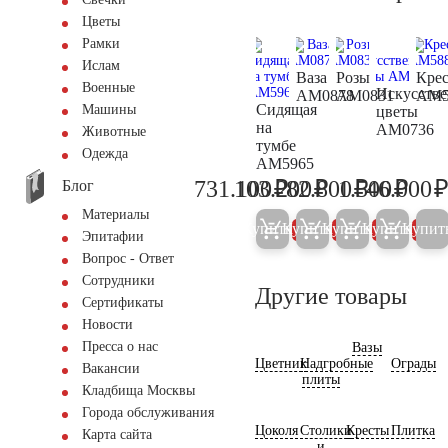
Цветы
Рамки
Ислам
Ваза
Розы
Крес
Военные
Искусств
AM0878
AM0831
AM5
Сидящая
Машины
цветы
на
AM0736
Животные
тумбе
Одежда
AM5965
₽
₽
₽
₽
731.100
103.200
82.800
1.500
46.000
Блог
769.600
108.600
87.200
1.600
Материалы
Купить
Купить
Купить
Купить
Купит
5%
5%
5%
5%
Эпитафии
Вопрос - Ответ
Сотрудники
Другие товары
Сертификаты
Новости
Пресса о нас
Вазы
Цветник
Надгробные
Ограды
Вакансии
плиты
Кладбища Москвы
Города обслуживания
Цоколя
Столики
Кресты
Плитка
Карта сайта
и