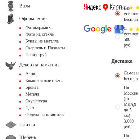
Вазы
Без
установ
Оформление
Бесплат
Фотокерамика
С
установ
Фото на стекле
500
Буквы из металла
руб.
Скарпель и Позолота
Пескоструй
Доставка
Декор на памятник
Самовы
Акрил
Бесплат
Композитные цветы
Бронза
По
Москве
Металл
(от
Скульптура
МКАД
Цветы
до 5
Ордена на памятник
км)
3.000
Плитка
руб.
По
Щебень