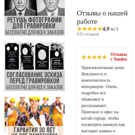
Отзывы о нашей
работе
4,9
из 5
635 отзывов
Отзывы
с Yandex
Привлекательные цены.
Вежливость и
компетентность
менеджеров. Очень
подробно все
объясняют и
рассказывают.
Приезжал в офис на
китай-городе, чтобы
посмотреть вживую как
выглядит камень и