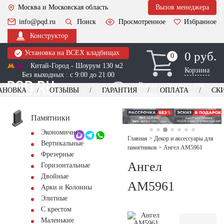
Москва и Московская область
Вызов менеджера
info@pqd.ru
Поиск
Просмотренное
Избранное
Конструктор
Установка на ВСЕХ кладбищах
0 руб.
0
0
Китай-Город - Шоурум 130 м2
Корзина
Без выходных : с 9:00 до 21:00
Выезд менеджера для
АНОВКА
ОТЗЫВЫ
ГАРАНТИЯ
ОПЛАТА
СК
оформления заказа
изготовление
Заказать выезд
памятников
+7 (495) 518-44-23
Памятники
Экономичные
Обратный звонок
Главная
>
Декор и аксессуары для
Вертикальные
памятников
>
Ангел AM5961
Фрезерные
Ангел
Горизонтальные
Двойные
AM5961
Арки и Колонны
Элитные
С крестом
Маленькие