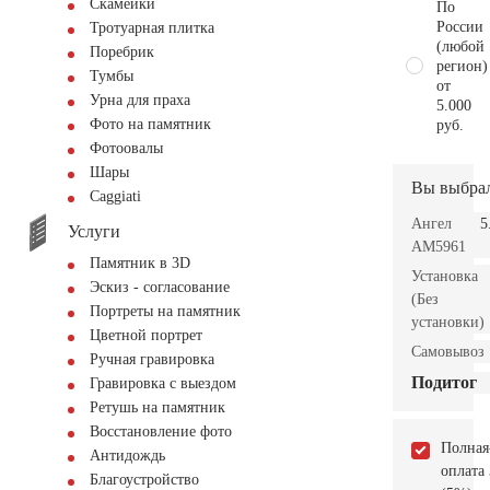
Скамейки
По
России
Тротуарная плитка
(любой
Поребрик
регион)
Тумбы
от
Урна для праха
5.000
Фото на памятник
руб.
Фотоовалы
Шары
Вы выбра
Сaggiati
Ангел
5
Услуги
AM5961
Памятник в 3D
Установка
Эскиз - согласование
(Без
Портреты на памятник
установки)
Цветной портрет
Самовывоз
Ручная гравировка
Подитог
Гравировка с выездом
Ретушь на памятник
Восстановление фото
Полная
Антидождь
оплата
Благоустройство