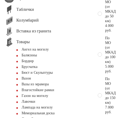
МО
(от
Таблички
МКАД
до 50
Колумбарий
км)
4.000
руб.
Вставка из гранита
По
Товары
МО
(от
Ангел на могилу
МКАД
Балясины
до 100
Бордюр
км)
5.000
Брусчатка
руб.
Бюст и Скульптуры
Вазон
По
МО
Вазы из мрамора
(от
Влагостойкие рамки
МКАД
Газон на могилу
до 150
Лавочки
км)
7.000
Лампада на могилу
руб.
Мемориальная доска