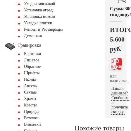
(5%)
Уход за могилкой
Сумма
30
Установка оград
скидок
руб
Установка цоколя
Укладка плитки
ИТОГ
Ремонт и Реставрация
Демонтаж
5.600
Гравировка
руб.
Картинки
Лицевое
В 1
В
клик
корзин
Обратное
Шрифты
или
Иконы
наличные.
Ангелы
Нашли
Святые
дешевле?
Сообщите
Храмы
и
Кресты
получите
Природа
скидку.
Веточки
Виньетки
Похожие товары
Свечки