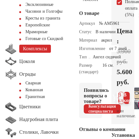
Полная
Эксклюзивные
оплата
Часовни и Голгофы
О товаре
(5%)
Кресты из гранита
Артикул
№ AM5961
Европейские
Цена
Статус
В наличии
Мраморные
Готовые со Скидкой
:
Материал
акрил
Комплексы
Изготовление
от 7 дней
5.900
Тип
Ангел сидячий
руб.
Цоколя
Размер
16 см.
5.600
(стандарт)
Ограды
руб.
Сварная
Появились
Кованная
В 1
В
вопросы о
Гранитная
клик
корзин
товаре?
Цветники
Консультация
или
специалиста
наличные.
Надгробная плита
Отзывы о компании
Столики, Лавочки
Установка