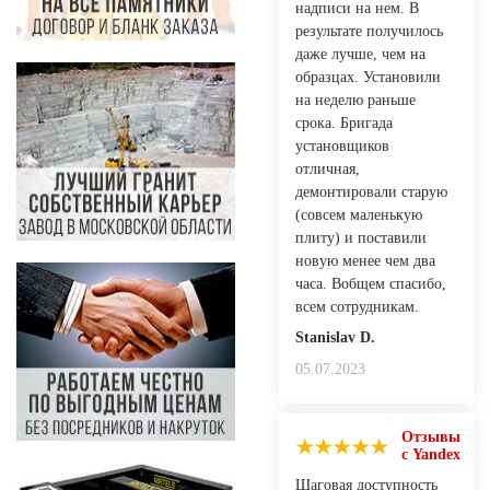
надписи на нем. В
результате получилось
даже лучше, чем на
образцах. Установили
на неделю раньше
срока. Бригада
установщиков
отличная,
демонтировали старую
(совсем маленькую
плиту) и поставили
новую менее чем два
часа. Вобщем спасибо,
всем сотрудникам.
Stanislav D.
05.07.2023
Отзывы
с Yandex
Шаговая доступность