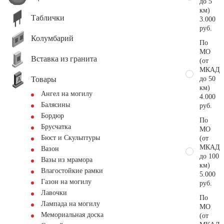
до 5
км)
Таблички
3.000
руб.
Колумбарий
По
МО
Вставка из гранита
(от
МКАД
Товары
до 50
км)
Ангел на могилу
4.000
Балясины
руб.
Бордюр
По
Брусчатка
МО
Бюст и Скульптуры
(от
МКАД
Вазон
до 100
Вазы из мрамора
км)
Влагостойкие рамки
5.000
Газон на могилу
руб.
Лавочки
По
Лампада на могилу
МО
Мемориальная доска
(от