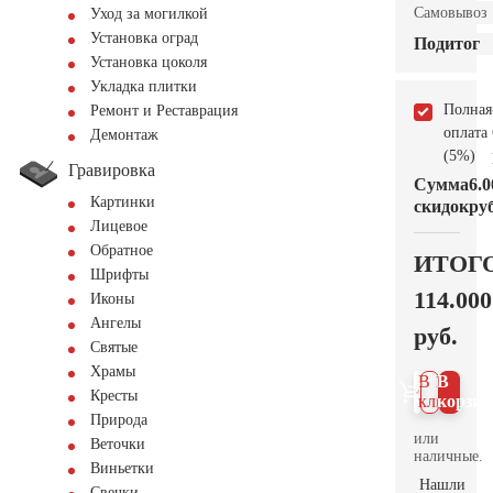
Самовывоз
Уход за могилкой
Установка оград
Подитог
Установка цоколя
Укладка плитки
Полная
Ремонт и Реставрация
оплата
Демонтаж
(5%)
Гравировка
Сумма
6.0
Картинки
скидок
руб
Лицевое
Обратное
ИТОГ
Шрифты
114.000
Иконы
Ангелы
руб.
Святые
Храмы
В 1
В
Кресты
клик
корзин
Природа
или
Веточки
наличные.
Виньетки
Нашли
Свечки