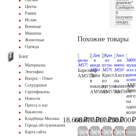
дешевле?
Цветы
Сообщите
и
Рамки
получите
Ислам
скидку.
Военные
Машины
Похожие товары
Животные
Одежда
Блог
Материалы
Барельеф
Эпитафии
Дева
Крест
Ангел
AM5756
Вопрос - Ответ
в
из
на
AM0
Сотрудники
накидке
чугуна
памятник
Дев
AM5849
AM5766
AM5970
Сертификаты
анге
Новости
на
Пресса о нас
одн
коле
Вакансии
₽
₽
₽
₽
18.600
68.400
77.000
17.100
38.000
Кладбища Москвы
19.600
72.000
81.000
18.00
Города обслуживания
Купить
Купить
Купить
Купить
Купит
Карта сайта
5%
5%
5%
5%