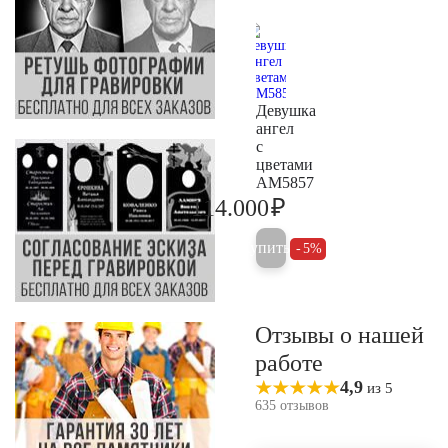
Девушка
ангел
с
цветами
AM5857
₽
114.000
120.000
Купить
5%
Отзывы о нашей
работе
4,9
из 5
635 отзывов