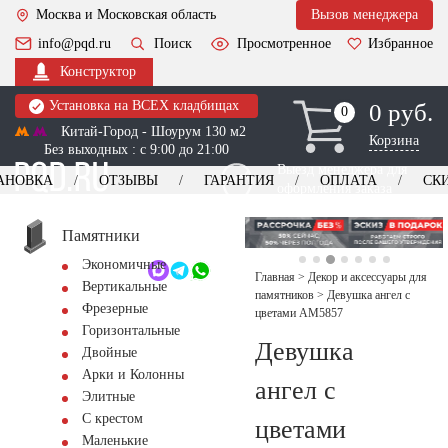
Москва и Московская область
Вызов менеджера
info@pqd.ru
Поиск
Просмотренное
Избранное
Конструктор
Установка на ВСЕХ кладбищах
0 руб.
0
0
Китай-Город - Шоурум 130 м2
Корзина
Без выходных : с 9:00 до 21:00
Выезд менеджера для
АНОВКА
ОТЗЫВЫ
ГАРАНТИЯ
ОПЛАТА
СК
оформления заказа
изготовление
Заказать выезд
памятников
+7 (495) 518-44-23
Памятники
Экономичные
Обратный звонок
Главная
>
Декор и аксессуары для
Вертикальные
памятников
>
Девушка ангел с
Фрезерные
цветами AM5857
Горизонтальные
Девушка
Двойные
Арки и Колонны
ангел с
Элитные
С крестом
цветами
Маленькие