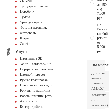
МКАД
Скамейки
до 150
Тротуарная плитка
км)
Поребрик
7.000
Тумбы
руб.
Урна для праха
По
Фото на памятник
России
Фотоовалы
(любой
регион)
Шары
от
Сaggiati
5.000
Услуги
руб.
Памятник в 3D
Эскиз - согласование
Вы выбра
Портреты на памятник
Девушка
Цветной портрет
ангел с
Ручная гравировка
цветами
Гравировка с выездом
AM5857
Ретушь на памятник
Установка
Восстановление фото
(Без
Антидождь
установки)
Благоустройство