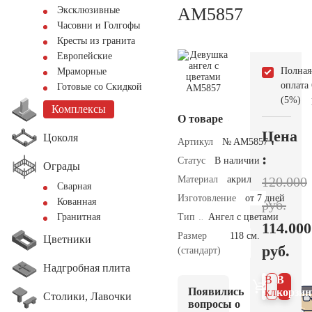
AM5857
Эксклюзивные
Часовни и Голгофы
Кресты из гранита
Европейские
Полная
Мраморные
оплата
Готовые со Скидкой
(5%)
Комплексы
О товаре
Цена
Цоколя
Артикул
№ AM5857
:
Статус
В наличии
Ограды
Материал
акрил
120.000
Сварная
Изготовление
от 7 дней
Кованная
руб.
Тип
Ангел с цветами
Гранитная
114.000
Размер
118 см.
Цветники
руб.
(стандарт)
Надгробная плита
В 1
В
Появились
клик
корзин
Столики, Лавочки
вопросы о