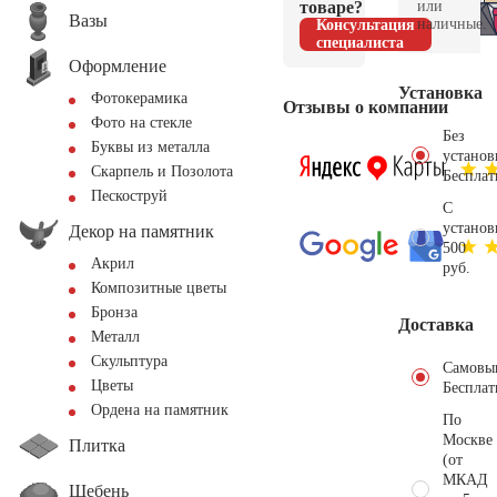
товаре?
или
Вазы
наличные.
Консультация
специалиста
Оформление
Установка
Фотокерамика
Отзывы о компании
Фото на стекле
Без
Буквы из металла
установ
Скарпель и Позолота
Бесплат
Пескоструй
С
установ
Декор на памятник
500
Акрил
руб.
Композитные цветы
Бронза
Доставка
Металл
Скульптура
Самовы
Цветы
Бесплат
Ордена на памятник
По
Москве
Плитка
(от
МКАД
Щебень