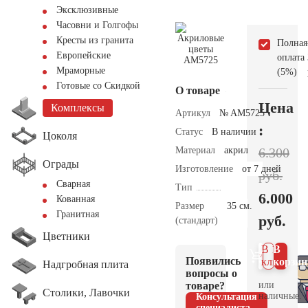
Эксклюзивные
Часовни и Голгофы
Кресты из гранита
Полная
Европейские
оплата
Мраморные
(5%)
Готовые со Скидкой
О товаре
Цена
Комплексы
Артикул
№ AM5725
:
Статус
В наличии
Цоколя
Материал
акрил
6.300
Ограды
Изготовление
от 7 дней
руб.
Сварная
Тип
6.000
Кованная
Размер
35 см.
Гранитная
руб.
(стандарт)
Цветники
В 1
В
Появились
клик
корзин
Надгробная плита
вопросы о
товаре?
или
Столики, Лавочки
наличные.
Консультация
специалиста