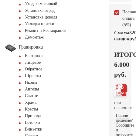
Уход за могилкой
Установка оград
Полная
Установка цоколя
оплата
Укладка плитки
(5%)
Ремонт и Реставрация
Сумма
32
Демонтаж
скидок
руб
Гравировка
ИТОГ
Картинки
Лицевое
6.000
Обратное
руб.
Шрифты
Иконы
В 1
В
Ангелы
клик
корзин
Святые
Храмы
или
наличные.
Кресты
Нашли
Природа
дешевле?
Веточки
Сообщите
Виньетки
и
получите
Свечки