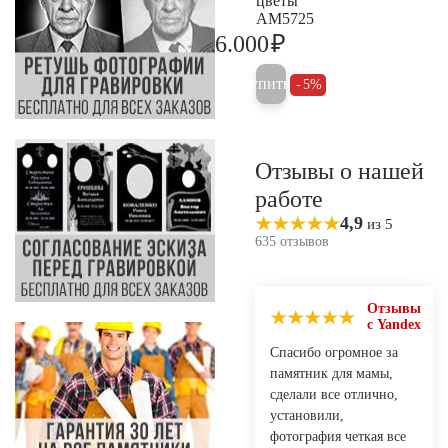
цветы
AM5725
₽
6.000
6.300
Купить
5%
Отзывы о нашей
работе
4,9
из 5
635 отзывов
Отзывы
с Yandex
Спасибо огромное за
памятник для мамы,
сделали все отлично,
установили,
фотография четкая все