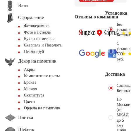
Вазы
Установка
Отзывы о компании
Оформление
Без
Фотокерамика
установ
Фото на стекле
Бесплат
Буквы из металла
С
Скарпель и Позолота
установ
Пескоструй
500
руб.
Декор на памятник
Акрил
Доставка
Композитные цветы
Бронза
Самовы
Металл
Бесплат
Скульптура
По
Цветы
Москве
Ордена на памятник
(от
МКАД
Плитка
до 5
км)
Щебень
3.000