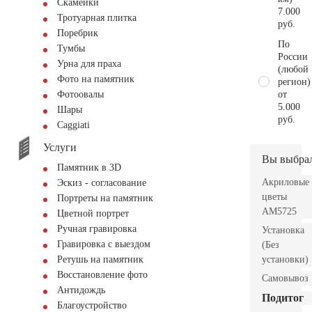
Скамейки
7.000
Тротуарная плитка
руб.
Поребрик
По
Тумбы
России
Урна для праха
(любой
Фото на памятник
регион)
от
Фотоовалы
5.000
Шары
руб.
Сaggiati
Услуги
Вы выбра
Памятник в 3D
Акриловые
Эскиз - согласование
цветы
Портреты на памятник
AM5725
Цветной портрет
Ручная гравировка
Установка
Гравировка с выездом
(Без
установки)
Ретушь на памятник
Восстановление фото
Самовывоз
Антидождь
Подитог
Благоустройство