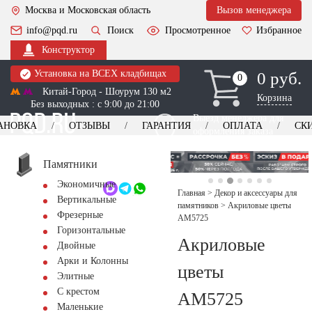
Москва и Московская область
Вызов менеджера
info@pqd.ru
Поиск
Просмотренное
Избранное
Конструктор
Установка на ВСЕХ кладбищах
0 руб.
0
0
Китай-Город - Шоурум 130 м2
Корзина
Без выходных : с 9:00 до 21:00
Выезд менеджера для
АНОВКА
ОТЗЫВЫ
ГАРАНТИЯ
ОПЛАТА
СК
оформления заказа
изготовление
Заказать выезд
памятников
+7 (495) 518-44-23
Памятники
Экономичные
Обратный звонок
Главная
>
Декор и аксессуары для
Вертикальные
памятников
>
Акриловые цветы
Фрезерные
AM5725
Горизонтальные
Акриловые
Двойные
Арки и Колонны
цветы
Элитные
С крестом
AM5725
Маленькие