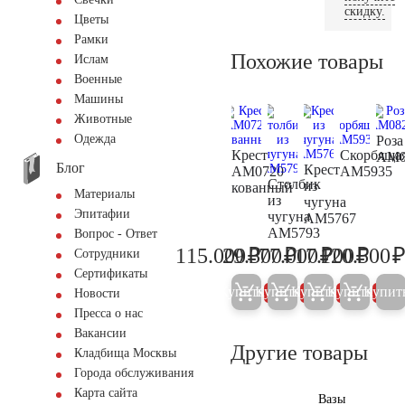
скидку.
Цветы
Рамки
Похожие товары
Ислам
Военные
Машины
Животные
Одежда
Роза
Крест
Скорбяща
AM0
Блог
Крест
AM0720
AM5935
Столбик
из
кованный
Материалы
из
чугуна
Эпитафии
чугуна
AM5767
AM5793
Вопрос - Ответ
₽
₽
₽
₽
115.000
29.300
77.000
17.700
120.500
Сотрудники
121.000
30.800
81.000
18.60
Сертификаты
Купить
Купить
Купить
Купить
Купит
5%
5%
5%
5%
Новости
Пресса о нас
Вакансии
Другие товары
Кладбища Москвы
Города обслуживания
Карта сайта
Вазы