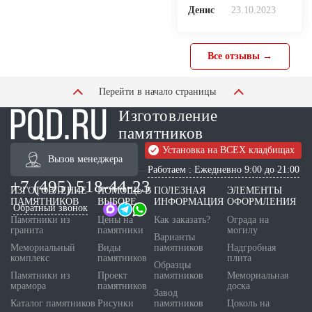
Денис
23.10.2023
Все отзывы →
Перейти в начало страницы
Изготовление
памятников
Установка на ВСЕХ кладбищах
Вызов менеджера
Работаем : Ежедневно 9:00 до 21:00
+7 (495) 518-44-23
ИЗГОТОВЛЕНИЕ
ПОМОЩЬ В
ПОЛЕЗНАЯ
ЭЛЕМЕНТЫ
ПАМЯТНИКОВ
ВЫБОРЕ
ИНФОРМАЦИЯ
ОФОРМЛЕНИЯ
Обратный звонок
Памятники из
Цены на
Как заказать?
Ограда на
гранита
памятники
могилу
Варианты
Мемориальный
Виды
памятников
Надгробная
комплекс
памятников
плита
Образцы
Памятники из
Проект
памятников
Мемориальная
мрамора
памятников
доска
Завод
Каталог памятников
Рисунки
памятников
Цоколь на