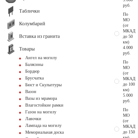
руб.
Таблички
По
МО
Колумбарий
(от
МКАД
Вставка из гранита
до 50
км)
4.000
Товары
руб.
Ангел на могилу
По
Балясины
МО
Бордюр
(от
Брусчатка
МКАД
до 100
Бюст и Скульптуры
км)
Вазон
5.000
Вазы из мрамора
руб.
Влагостойкие рамки
По
Газон на могилу
МО
Лавочки
(от
Лампада на могилу
МКАД
до 150
Мемориальная доска
км)