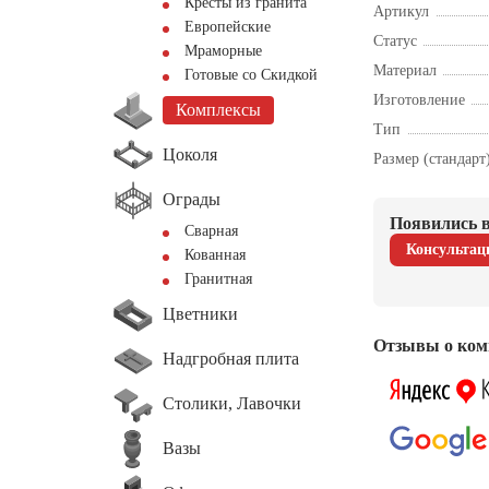
Кресты из гранита
Артикул
Европейские
Статус
Мраморные
Материал
Готовые со Скидкой
Изготовление
Комплексы
Тип
Цоколя
Размер (стандарт
Ограды
Появились в
Сварная
Консультац
Кованная
Гранитная
Цветники
Отзывы о ком
Надгробная плита
Столики, Лавочки
Вазы