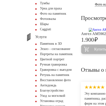
Тумбы
Фото на
Урна для праха
Фото на памятник
Просмотр
Фотоовалы
Шары
Сaggiati
Ангел AM5902
Услуги
₽
1.900
Памятник в 3D
Эскиз - согласование
Купить
Портреты на памятник
Цветной портрет
Ручная гравировка
Отзывы о 
Гравировка с выездом
Ретушь на памятник
Восстановление фото
Антидождь
Благоустройство
Эту компанию 
Уход за могилкой
памятника, рас
Установка оград
фирм на этом 