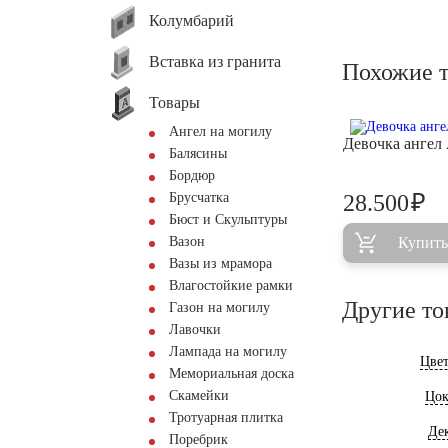
Колумбарий
Вставка из гранита
Похожие 
Товары
Ангел на могилу
Девочка ангел
Балясины
Бордюр
₽
Брусчатка
28.500
Бюст и Скульптуры
Вазон
Купить
Вазы из мрамора
Влагостойкие рамки
Другие то
Газон на могилу
Лавочки
Лампада на могилу
Цве
Мемориальная доска
Скамейки
Цок
Тротуарная плитка
Де
Поребрик