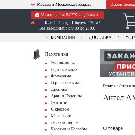
Москва и Московская область
Вызов менед
Установка на ВСЕХ кладбищах
Китай-Город - Шоурум 130 м2
Без выходных : с 9:00 до 21:00
О КОМПАНИИ
ДОСТАВКА
УСТ
Памятники
Экономичные
Вертикальные
Фрезерные
Горизонтальные
Главная
>
Декор и а
Двойные
Ангел A
Арки и Колонны
Элитные
С крестом
Маленькие
Эксклюзивные
О товаре
Часовни и Голгофы