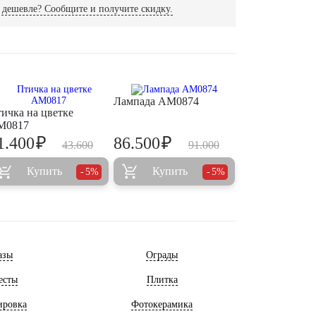
дешевле? Сообщите и получите скидку.
Лампада AM0874
ичка на цветке
M0817
₽
₽
1.400
86.500
43.600
91.000
Купить
Купить
5%
5%
азы
Ограды
есты
Плитка
ировка
Фотокерамика