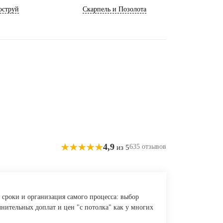
оструй
Скарпель и Позолота
4,9
635 отзывов
из 5
 сроки и организация самого процесса: выбор
лнительных доплат и цен "с потолка" как у многих