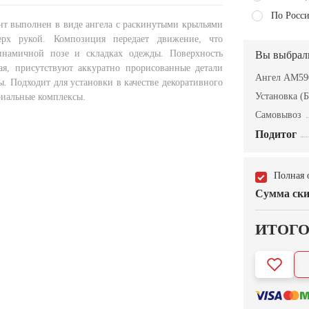
По Росси
т выполнен в виде ангела с раскинутыми крыльями
рх рукой. Композиция передает движение, что
инамичной позе и складках одежды. Поверхность
Вы выбрал
ая, присутствуют аккуратно прорисованные детали
Ангел AM59
. Подходит для установки в качестве декоративного
Установка (Б
риальные комплексы.
Самовывоз
Подитог
Полная 
Сумма ски
ИТОГ