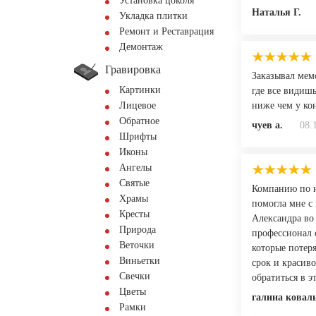
Установка цоколя
Наталья Г.
Укладка плитки
Ремонт и Реставрация
Демонтаж
Гравировка
Заказывал мемо
Картинки
где все видишь
Лицевое
ниже чем у ко
Обратное
чуев а.
08.
Шрифты
Иконы
Ангелы
Святые
Компанию по и
Храмы
помогла мне с
Кресты
Александра во
Природа
профессионал с
Веточки
которые потер
Виньетки
срок и красиво
Свечки
обратиться в э
Цветы
галина ковал
Рамки