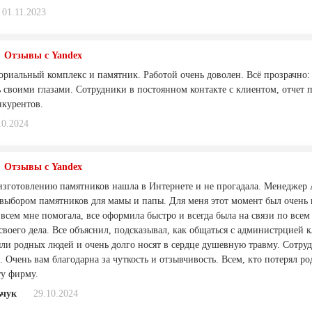
01.11.2023
Отзывы с Yandex
риальный комплекс и памятник. Работой очень доволен. Всё прозрачно: и
 своими глазами. Сотрудники в постоянном контакте с клиентом, отчет п
нкурентов.
10.2024
Отзывы с Yandex
зготовлению памятников нашла в Интернете и не прогадала. Менеджер 
 выбором памятников для мамы и папы. Для меня этот момент был очень 
 всем мне помогала, все оформила быстро и всегда была на связи по все
воего дела. Все объяснил, подсказывал, как общаться с администрцией к
яли родных людей и очень долго носят в сердце душевную травму. Сотру
. Очень вам благодарна за чуткость и отзывчивость. Всем, кто потерял р
ту фирму.
ьчук
29.10.2024