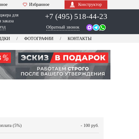
нное
Избранное
Конструктор
+7 (495) 518-44-23
джера для
 заказа
езд
Обратный звонок
ИДКИ
ФОТОГРАФИИ
КОНТАКТЫ
оплата (5%)
- 100 руб.