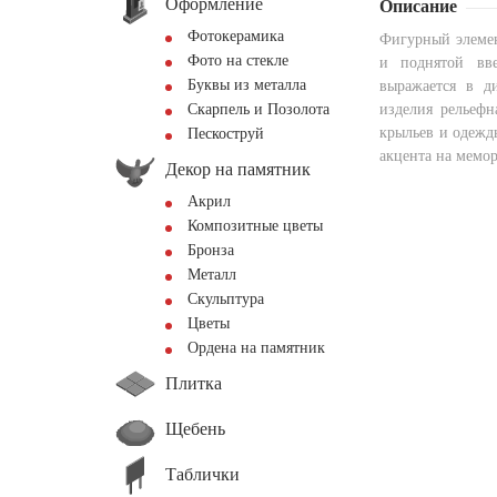
Оформление
Описание
Фотокерамика
Фигурный элемен
Фото на стекле
и поднятой вве
Буквы из металла
выражается в д
Скарпель и Позолота
изделия рельефн
крыльев и одежды
Пескоструй
акцента на мемо
Декор на памятник
Акрил
Композитные цветы
Бронза
Металл
Скульптура
Цветы
Ордена на памятник
Плитка
Щебень
Таблички