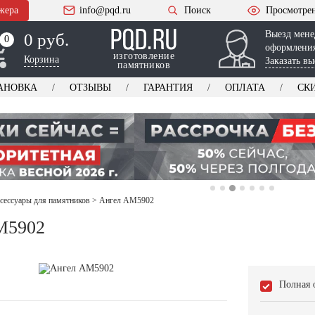
жера
info@pqd.ru
Поиск
Просмотре
Выезд мене
0 руб.
0
0
оформления
изготовление
Корзина
Заказать вы
памятников
АНОВКА
ОТЗЫВЫ
ГАРАНТИЯ
ОПЛАТА
СК
ксессуары для памятников
>
Ангел AM5902
M5902
Полная 