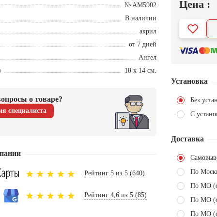
Цена :
№ AM5902
В наличии
акрил
от 7 дней
Ангел
)
18 х 14 см.
Установка
опросы о товаре?
Без уста
ия специалиста
С устано
Доставка
пании
Самовыв
По Моск
Рейтинг 5 из 5 (640)
По МО (
Рейтинг 4,6 из 5 (85)
По МО (
По МО (