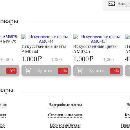
Нашли 
товары
 AM5979
Искусственные цветы
Искусственные цветы
Пт
AM0744
AM0745
A
₽
₽
1.000
1.000
4
30.000
1.000
1.000
Купить
Купить
5%
5%
5%
вары
тник
Надгробные плиты
В
оля
Столики и лавочки
Кр
кор
Бронзовые буквы
Грав