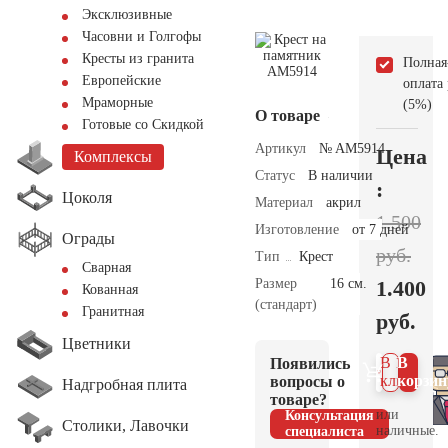
Эксклюзивные
Часовни и Голгофы
Кресты из гранита
Полная
Европейские
оплата
Мраморные
(5%)
О товаре
Готовые со Скидкой
Артикул
№ AM5914
Цена
Комплексы
Статус
В наличии
:
Цоколя
Материал
акрил
1.500
Изготовление
от 7 дней
Ограды
руб.
Тип
Крест
Сварная
Размер
16 см.
1.400
Кованная
(стандарт)
Гранитная
руб.
Цветники
В 1
В
Появились
клик
корзин
вопросы о
Надгробная плита
товаре?
или
Консультация
Столики, Лавочки
наличные.
специалиста