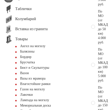
руб.
Таблички
По
МО
Колумбарий
(от
МКАД
Вставка из гранита
до 50
км)
4.000
Товары
руб.
Ангел на могилу
По
Балясины
МО
Бордюр
(от
Брусчатка
МКАД
до 100
Бюст и Скульптуры
км)
Вазон
5.000
Вазы из мрамора
руб.
Влагостойкие рамки
По
Газон на могилу
МО
Лавочки
(от
Лампада на могилу
МКАД
до 150
Мемориальная доска
км)