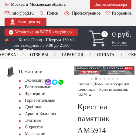
Москва и Московская область
Вызов менеджера
info@pqd.ru
Поиск
Просмотренное
Избранное
Конструктор
Установка на ВСЕХ кладбищах
0 руб.
0
0
Китай-Город - Шоурум 130 м2
Корзина
Без выходных : с 9:00 до 21:00
Выезд менеджера для
АНОВКА
ОТЗЫВЫ
ГАРАНТИЯ
ОПЛАТА
СК
оформления заказа
изготовление
Заказать выезд
памятников
+7 (495) 518-44-23
Памятники
Экономичные
Обратный звонок
Главная
>
Декор и аксессуары для
Вертикальные
памятников
>
Крест на памятник
Фрезерные
AM5914
Горизонтальные
Крест на
Двойные
Арки и Колонны
памятник
Элитные
С крестом
AM5914
Маленькие