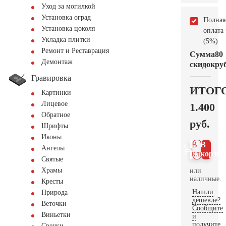
Уход за могилкой
Установка оград
Полная
Установка цоколя
оплата
Укладка плитки
(5%)
Ремонт и Реставрация
Сумма
80
Демонтаж
скидок
руб
Гравировка
ИТОГ
Картинки
Лицевое
1.400
Обратное
руб.
Шрифты
Иконы
В 1
В
Ангелы
клик
корзин
Святые
Храмы
или
наличные.
Кресты
Нашли
Природа
дешевле?
Веточки
Сообщите
Виньетки
и
получите
Свечки