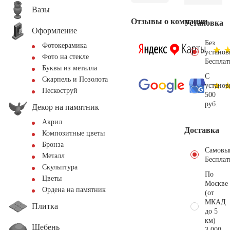
Вазы
Отзывы о компании
Установка
Оформление
Без
Фотокерамика
установ
Фото на стекле
Бесплат
Буквы из металла
С
Скарпель и Позолота
установ
Пескоструй
500
руб.
Декор на памятник
Акрил
Доставка
Композитные цветы
Бронза
Самовы
Металл
Бесплат
Скульптура
По
Цветы
Москве
Ордена на памятник
(от
МКАД
Плитка
до 5
км)
Щебень
3.000