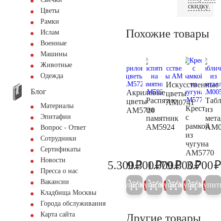
скидку.
Цветы
Рамки
Похожие товары
Ислам
Военные
Машины
Животные
Одежда
Искусственные
Блог
Акриловые
цветы
Распятие
Таб
цветы
AM0741
Материалы
Крест
на
из
AM5720
с
Эпитафии
памятник
мета
рамкой
AM5924
AM0
Вопрос - Ответ
из
Сотрудники
чугуна
Сертификаты
AM5770
Новости
₽
₽
₽
₽
5.300
9.300
1.000
79.800
3.700
5.600
9.800
1.000
84.00
Пресса о нас
Вакансии
Купить
Купить
Купить
Купить
Купит
5%
5%
5%
5%
Кладбища Москвы
Города обслуживания
Карта сайта
Другие товары