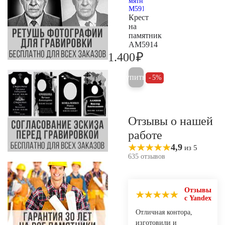
Крест
на
памятник
AM5914
₽
1.400
1.500
Купить
5%
Отзывы о нашей
работе
4,9
из 5
635 отзывов
Отзывы
с Yandex
Отличная контора,
изготовили и