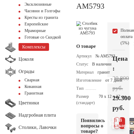
AM5793
Эксклюзивные
Часовни и Голгофы
Кресты из гранита
Европейские
Полная
Мраморные
оплата
Готовые со Скидкой
(5%)
О товаре
Комплексы
Артикул
№ AM5793
Цена
Цоколя
Статус
В наличии
:
Ограды
Материал
гранит
30.800
Сварная
Изготовление
от 7 дней
Кованная
руб.
Тип
Гранитная
Размер
70 х 12 х 12 см.
29.300
Цветники
(стандарт)
руб.
Надгробная плита
В 1
В
Появились
клик
корзин
вопросы о
Столики, Лавочки
товаре?