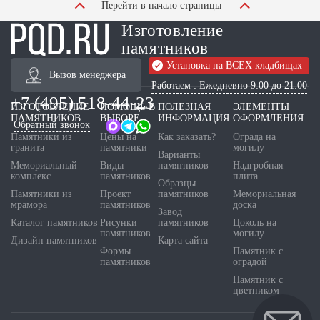
Перейти в начало страницы
Изготовление
памятников
Установка на ВСЕХ кладбищах
Вызов менеджера
Работаем : Ежедневно 9:00 до 21:00
+7 (495) 518-44-23
ИЗГОТОВЛЕНИЕ
ПОМОЩЬ В
ПОЛЕЗНАЯ
ЭЛЕМЕНТЫ
ПАМЯТНИКОВ
ВЫБОРЕ
ИНФОРМАЦИЯ
ОФОРМЛЕНИЯ
Обратный звонок
Памятники из
Цены на
Как заказать?
Ограда на
гранита
памятники
могилу
Варианты
Мемориальный
Виды
памятников
Надгробная
комплекс
памятников
плита
Образцы
Памятники из
Проект
памятников
Мемориальная
мрамора
памятников
доска
Завод
Каталог памятников
Рисунки
памятников
Цоколь на
памятников
могилу
Дизайн памятников
Карта сайта
Формы
Памятник с
памятников
оградой
Памятник с
цветником