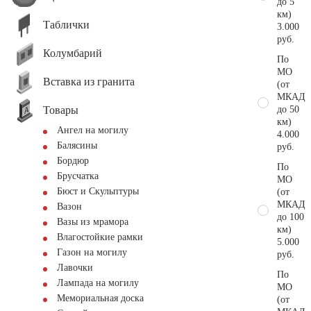
до 5
км)
Таблички
3.000
руб.
Колумбарий
По
МО
Вставка из гранита
(от
МКАД
Товары
до 50
км)
Ангел на могилу
4.000
Балясины
руб.
Бордюр
По
Брусчатка
МО
Бюст и Скульптуры
(от
МКАД
Вазон
до 100
Вазы из мрамора
км)
Влагостойкие рамки
5.000
Газон на могилу
руб.
Лавочки
По
Лампада на могилу
МО
Мемориальная доска
(от