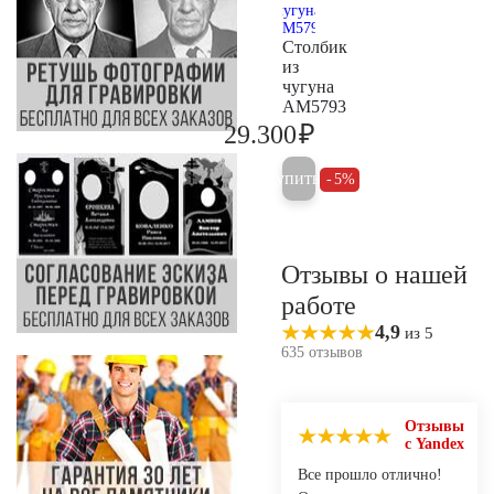
Столбик
из
чугуна
AM5793
₽
29.300
30.800
Купить
5%
Отзывы о нашей
работе
4,9
из 5
635 отзывов
Отзывы
с Yandex
Все прошло отлично!