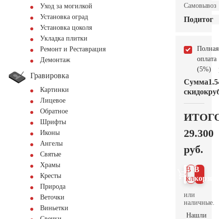
Самовывоз
Уход за могилкой
Установка оград
Подитог
Установка цоколя
Укладка плитки
Полная
Ремонт и Реставрация
оплата
Демонтаж
(5%)
Гравировка
Сумма
1.5
Картинки
скидок
руб
Лицевое
Обратное
ИТОГ
Шрифты
29.300
Иконы
Ангелы
руб.
Святые
Храмы
В 1
В
Кресты
клик
корзин
Природа
или
Веточки
наличные.
Виньетки
Нашли
Свечки