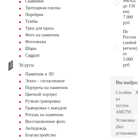
МКАД
Скамейки
до 150
Тротуарная плитка
км)
Поребрик
7.000
Тумбы
руб.
Урна для праха
По
Фото на памятник
России
Фотоовалы
(любой
регион)
Шары
от
Сaggiati
5.000
Услуги
руб.
Памятник в 3D
Эскиз - согласование
Вы выбра
Портреты на памятник
Столбик
3
Цветной портрет
из
Ручная гравировка
чугуна
Гравировка с выездом
AM5793
Ретушь на памятник
Установка
Восстановление фото
(Без
Антидождь
установки)
Благоустройство