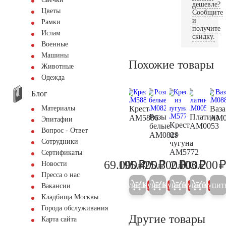
дешевле?
Цветы
Сообщите
и
Рамки
получите
Ислам
скидку.
Военные
Машины
Похожие товары
Животные
Одежда
Блог
Крест
Ваза
Материалы
Розы
Платина
AM5886
AM0
Эпитафии
Крест
белые
AM0053
Вопрос - Ответ
из
AM0829
Сотрудники
чугуна
AM5772
Сертификаты
₽
₽
₽
₽
69.000
195.400
25.300
2.000
103.200
Новости
72.600
205.700
26.600
2.100
Пресса о нас
Купить
Купить
Купить
Купить
Купит
5%
5%
5%
5%
Вакансии
Кладбища Москвы
Города обслуживания
Другие товары
Карта сайта