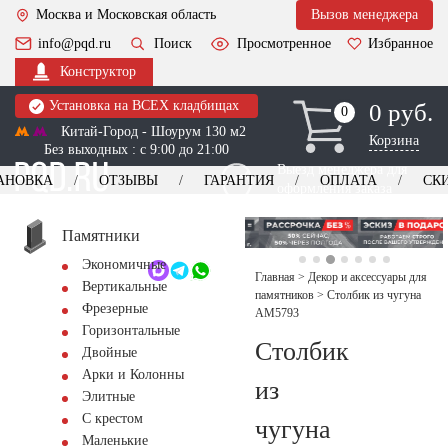
Москва и Московская область
Вызов менеджера
info@pqd.ru
Поиск
Просмотренное
Избранное
Конструктор
Установка на ВСЕХ кладбищах
0 руб.
0
0
Китай-Город - Шоурум 130 м2
Корзина
Без выходных : с 9:00 до 21:00
Выезд менеджера для
АНОВКА
ОТЗЫВЫ
ГАРАНТИЯ
ОПЛАТА
СК
оформления заказа
изготовление
Заказать выезд
памятников
+7 (495) 518-44-23
Памятники
Экономичные
Обратный звонок
Главная
>
Декор и аксессуары для
Вертикальные
памятников
>
Столбик из чугуна
Фрезерные
AM5793
Горизонтальные
Столбик
Двойные
Арки и Колонны
из
Элитные
С крестом
чугуна
Маленькие