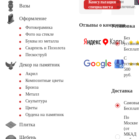
или
Консультация
Вазы
наличные.
специалиста
Оформление
Отзывы о компании
Установка
Фотокерамика
Фото на стекле
Без
Буквы из металла
установ
Скарпель и Позолота
Бесплат
Пескоструй
С
установ
Декор на памятник
500
Акрил
руб.
Композитные цветы
Бронза
Доставка
Металл
Скульптура
Самовы
Цветы
Бесплат
Ордена на памятник
По
Москве
Плитка
(от
МКАД
Щебень