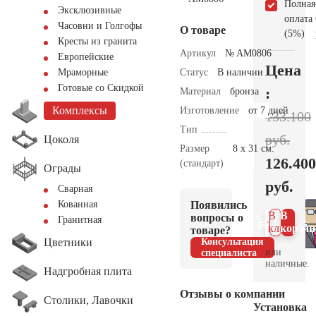
Полная
Эксклюзивные
оплата
Часовни и Голгофы
О товаре
(5%)
Кресты из гранита
Артикул
№ AM0806
Европейские
Цена
Статус
В наличии
Мраморные
Готовые со Скидкой
:
Материал
бронза
Комплексы
Изготовление
от 7 дней
133.100
Тип
руб.
Цоколя
Размер
8 х 31 см.
126.400
(стандарт)
Ограды
руб.
Сварная
Появились
Кованная
В 1
В
вопросы о
Гранитная
клик
корзин
товаре?
Цветники
Консультация
или
специалиста
наличные.
Надгробная плита
Отзывы о компании
Столики, Лавочки
Установка