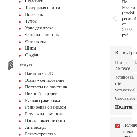
Скамейки
По
России
Тротуарная плитка
(любой
Поребрик
регион)
Тумбы
от
Урна для праха
5.000
Фото на памятник
руб.
Фотоовалы
Шары
Вы выбра
Сaggiati
Птица
1
Услуги
AM0806
Памятник в 3D
Установка
Эскиз - согласование
(Без
Портреты на памятник
установки)
Цветной портрет
Самовывоз
Ручная гравировка
Подитог
Гравировка с выездом
Ретушь на памятник
Восстановление фото
Полная
Антидождь
оплата
Благоустройство