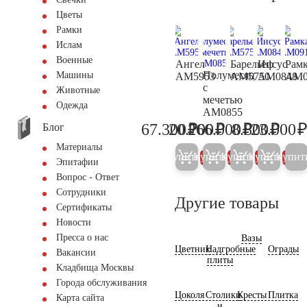
Цветы
Рамки
Ислам
Военные
Ангел
Барельеф
Иисус
Рам
Полумесяц
Машины
AM5953
AM5750
AM0848
AM0
с
Животные
мечетью
Одежда
AM0855
₽
₽
₽
₽
67.300
20.700
266.000
8.800
23.000
Блог
70.800
21.800
280.000
9.300
Материалы
Купить
Купить
Купить
Купить
Купит
5%
5%
5%
5%
Эпитафии
Вопрос - Ответ
Сотрудники
Другие товары
Сертификаты
Новости
Пресса о нас
Вазы
Цветник
Надгробные
Ограды
Вакансии
плиты
Кладбища Москвы
Города обслуживания
Цоколя
Столики
Кресты
Плитка
Карта сайта
и