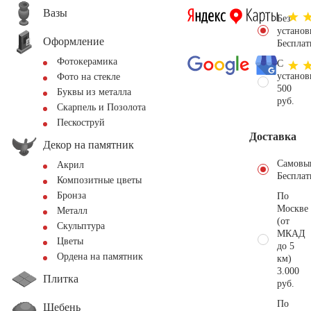
Вазы
Без
установ
Оформление
Бесплат
Фотокерамика
С
установ
Фото на стекле
500
Буквы из металла
руб.
Скарпель и Позолота
Пескоструй
Доставка
Декор на памятник
Самовы
Акрил
Бесплат
Композитные цветы
Бронза
По
Москве
Металл
(от
Скульптура
МКАД
Цветы
до 5
Ордена на памятник
км)
3.000
Плитка
руб.
По
Щебень