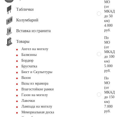
МО
(от
Таблички
МКАД
до 50
Колумбарий
км)
4.000
руб.
Вставка из гранита
По
Товары
МО
(от
Ангел на могилу
МКАД
Балясины
до 100
Бордюр
км)
5.000
Брусчатка
руб.
Бюст и Скульптуры
Вазон
По
МО
Вазы из мрамора
(от
Влагостойкие рамки
МКАД
Газон на могилу
до 150
Лавочки
км)
7.000
Лампада на могилу
руб.
Мемориальная доска