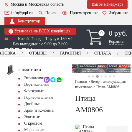
Москва и Московская область
Вызов менеджера
info@pqd.ru
Поиск
Просмотренное
Избранное
Конструктор
Установка на ВСЕХ кладбищах
0 руб.
0
0
Китай-Город - Шоурум 130 м2
Корзина
Без выходных : с 9:00 до 21:00
Выезд менеджера для
АНОВКА
ОТЗЫВЫ
ГАРАНТИЯ
ОПЛАТА
СК
оформления заказа
изготовление
Заказать выезд
памятников
+7 (495) 518-44-23
Памятники
Экономичные
Обратный звонок
Главная
>
Декор и аксессуары для
Вертикальные
памятников
>
Птица AM0806
Фрезерные
Птица
Горизонтальные
Двойные
AM0806
Арки и Колонны
Элитные
С крестом
Маленькие