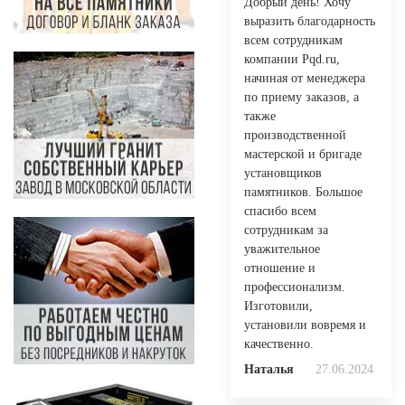
Добрый день! Хочу
выразить благодарность
всем сотрудникам
компании Pqd.ru,
начиная от менеджера
по приему заказов, а
также
производственной
мастерской и бригаде
установщиков
памятников. Большое
спасибо всем
сотрудникам за
уважительное
отношение и
профессионализм.
Изготовили,
установили вовремя и
качественно.
Наталья
27.06.2024