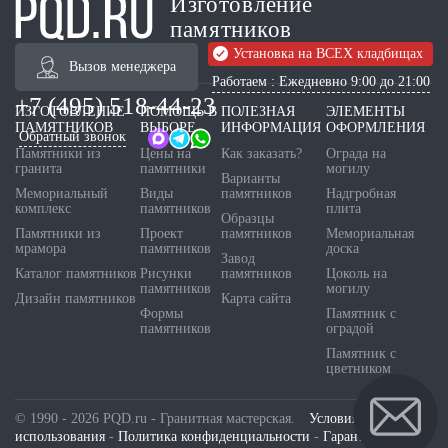
Изготовление
памятников
Установка на ВСЕХ кладбищах
Вызов менеджера
Работаем : Ежедневно 9:00 до 21:00
+7 (495) 518-44-23
ИЗГОТОВЛЕНИЕ
ПОМОЩЬ В
ПОЛЕЗНАЯ
ЭЛЕМЕНТЫ
ПАМЯТНИКОВ
ВЫБОРЕ
ИНФОРМАЦИЯ
ОФОРМЛЕНИЯ
Обратный звонок
Памятники из
Цены на
Как заказать?
Ограда на
гранита
памятники
могилу
Варианты
Мемориальный
Виды
памятников
Надгробная
комплекс
памятников
плита
Образцы
Памятники из
Проект
памятников
Мемориальная
мрамора
памятников
доска
Завод
Каталог памятников
Рисунки
памятников
Цоколь на
памятников
могилу
Дизайн памятников
Карта сайта
Формы
Памятник с
памятников
оградой
Памятник с
цветником
© 1990 - 2026 PQD.ru - Гранитная мастерская.
Условия
использования
-
Политика конфиденциальности
-
Гарантия и