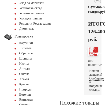
(5%)
Уход за могилкой
Сумма
6.6
Установка оград
скидок
руб
Установка цоколя
Укладка плитки
ИТОГ
Ремонт и Реставрация
Демонтаж
126.400
Гравировка
руб.
Картинки
Лицевое
В 1
В
клик
корзин
Обратное
Шрифты
или
Иконы
наличные.
Ангелы
Нашли
Святые
дешевле?
Сообщите
Храмы
и
Кресты
получите
Природа
скидку.
Веточки
Виньетки
Похожие товары
Свечки