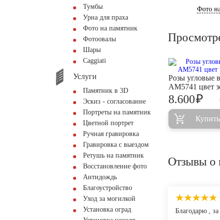
Тумбы
Фото на
Урна для праха
Фото на памятник
Просмотр
Фотоовалы
Шары
Сaggiati
Услуги
Розы угловые в
AM5741 цвет з
Памятник в 3D
₽
8.600
Эскиз - согласование
Портреты на памятник
Купить
Цветной портрет
Ручная гравировка
Гравировка с выездом
Ретушь на памятник
Отзывы о 
Восстановление фото
Антидождь
Благоустройство
Уход за могилкой
Установка оград
Благодарю , з