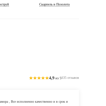
оструй
Скарпель и Позолота
4,9
635 отзывов
из 5
амора , Все исполненно качественно и в срок и