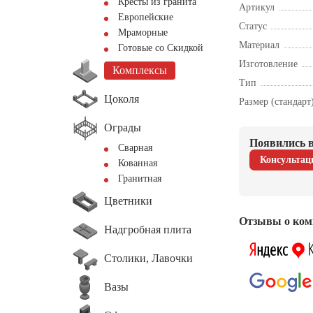
Кресты из гранита
Артикул
Европейские
Статус
Мраморные
Материал
Готовые со Скидкой
Изготовление
Комплексы
Тип
Цоколя
Размер (стандарт
Ограды
Появились в
Сварная
Консультац
Кованная
Гранитная
Цветники
Отзывы о ком
Надгробная плита
Столики, Лавочки
Вазы