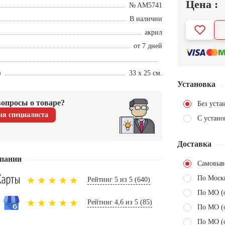
Цена :
№ AM5741
В наличии
акрил
от 7 дней
)
33 х 25 см.
Установка
опросы о товаре?
Без уста
ия специалиста
С устано
Доставка
пании
Самовыв
По Моск
Рейтинг 5 из 5 (640)
По МО (
Рейтинг 4,6 из 5 (85)
По МО (
По МО (