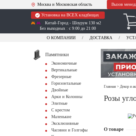
Москва и Московская область
Вызов менед
Установка на ВСЕХ кладбищах
Китай-Город - Шоурум 130 м2
Без выходных : с 9:00 до 21:00
О КОМПАНИИ
ДОСТАВКА
УСТ
Памятники
Экономичные
Вертикальные
Фрезерные
Горизонтальные
Главная
>
Декор и а
Двойные
Розы угл
Арки и Колонны
Элитные
С крестом
Маленькие
Эксклюзивные
О товаре
Часовни и Голгофы