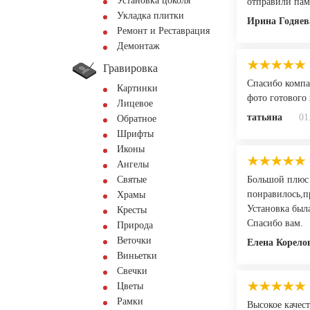
Установка цоколя
отправили памя
Укладка плитки
Ирина Годяев
Ремонт и Реставрация
Демонтаж
Гравировка
Спасибо компа
Картинки
фото готового 
Лицевое
татьяна
01
Обратное
Шрифты
Иконы
Ангелы
Святые
Большой плюс 
понравилось,п
Храмы
Установка была
Кресты
Спасибо вам.
Природа
Веточки
Елена Корело
Виньетки
Свечки
Цветы
Рамки
Высокое качес