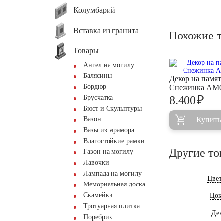
Колумбарий
Вставка из гранита
Похожие 
Товары
Ангел на могилу
Балясины
Декор на памя
Бордюр
Снежинка AM
₽
Брусчатка
8.400
Бюст и Скульптуры
Вазон
Купить
Вазы из мрамора
Влагостойкие рамки
Другие то
Газон на могилу
Лавочки
Лампада на могилу
Цве
Мемориальная доска
Скамейки
Цок
Тротуарная плитка
Де
Поребрик