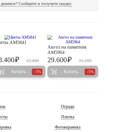
дешевле? Сообщите и получите скидку.
веты AM5841
Ангел на памятник
AM5964
₽
₽
8.400
29.600
19.400
31.200
Купить
Купить
5%
5%
азы
Ограды
есты
Плитка
ировка
Фотокерамика