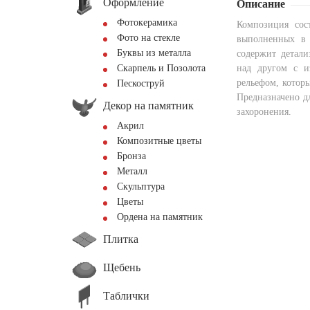
Оформление
Описание
Фотокерамика
Композиция сос
Фото на стекле
выполненных в 
Буквы из металла
содержит детали
Скарпель и Позолота
над другом с и
рельефом, которы
Пескоструй
Предназначено д
Декор на памятник
захоронения.
Акрил
Композитные цветы
Бронза
Металл
Скульптура
Цветы
Ордена на памятник
Плитка
Щебень
Таблички