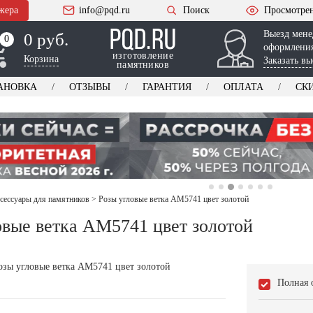
жера
info@pqd.ru
Поиск
Просмотре
Выезд мене
0 руб.
0
0
оформления
изготовление
Корзина
Заказать вы
памятников
АНОВКА
ОТЗЫВЫ
ГАРАНТИЯ
ОПЛАТА
СК
ксессуары для памятников
>
Розы угловые ветка AM5741 цвет золотой
овые ветка AM5741 цвет золотой
Полная 