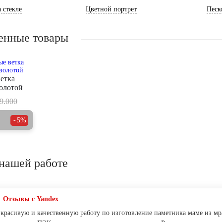
 стекле
Цветной портрет
Песк
енные товары
етка
олотой
9.000
5%
нашей работе
Отзывы с Yandex
а красивую и качественную работу по изготовление паметника маме из мр