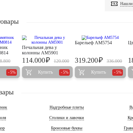
Нашли 
товары
Барельеф AM5754
Ц
тник
Печальная дева у
0814
колонны AM5901
₽
₽
114.000
319.200
1
8.800
120.000
336.000
Купить
Купить
5%
5%
5%
вары
тник
Надгробные плиты
В
оля
Столики и лавочки
Кр
кор
Бронзовые буквы
Грав