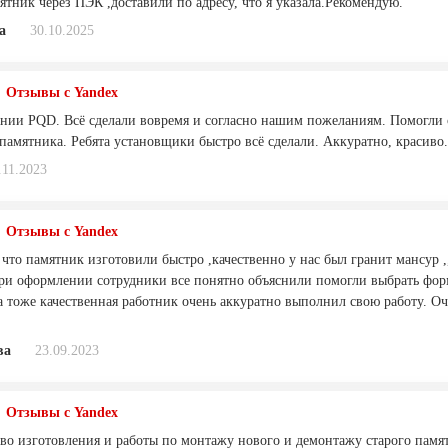
тник через ПЭК ,доставили по адресу, что я указала.Рекомендую.
а
30.10.2025
Отзывы с Yandex
нии PQD. Всё сделали вовремя и согласно нашим пожеланиям. Помогли 
памятника. Ребята установщики быстро всё сделали. Аккуратно, красиво
.11.2023
Отзывы с Yandex
что памятник изготовили быстро ,качественно у нас был гранит мансур ,
ри оформлении сотрудники все понятно объяснили помогли выбрать форм
 тоже качественная работник очень аккуратно выполнил свою работу. Оче
ва
23.09.2023
Отзывы с Yandex
тво изготовления и работы по монтажу нового и демонтажу старого памят