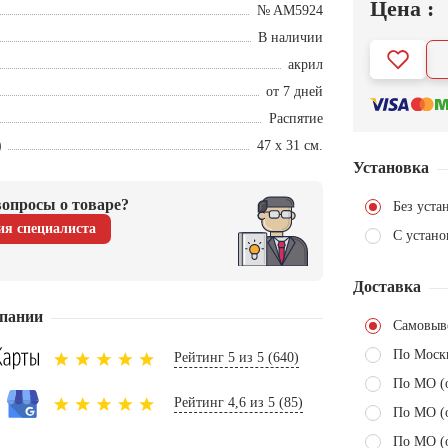
Цена :
№ AM5924
В наличии
акрил
от 7 дней
Распятие
)
47 х 31 см.
Установка
опросы о товаре?
Без уста
ия специалиста
С устано
Доставка
пании
Самовыв
По Моск
Рейтинг 5 из 5 (640)
По МО (
Рейтинг 4,6 из 5 (85)
По МО (
По МО (