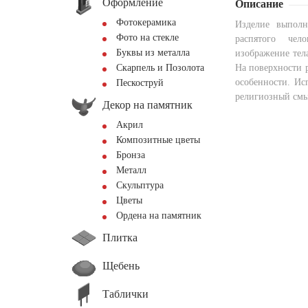
Оформление
Описание
Фотокерамика
Изделие выполн
Фото на стекле
распятого чело
Буквы из металла
изображение тел
Скарпель и Позолота
На поверхности 
особенности. Ис
Пескоструй
религиозный смы
Декор на памятник
Акрил
Композитные цветы
Бронза
Металл
Скульптура
Цветы
Ордена на памятник
Плитка
Щебень
Таблички