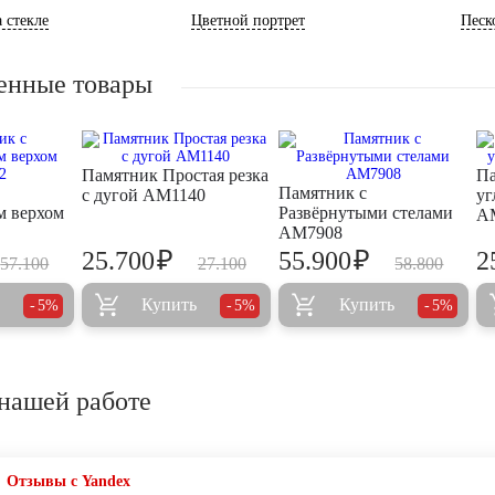
 стекле
Цветной портрет
Песк
енные товары
Памятник Простая резка
Па
Памятник с
с дугой AM1140
уг
м верхом
Развёрнутыми стелами
A
AM7908
₽
₽
25.700
55.900
2
57.100
27.100
58.800
Купить
Купить
5%
5%
5%
нашей работе
Отзывы с Yandex