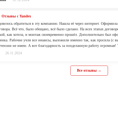
Отзывы с Yandex
довелось обратиться в эту компанию. Нашла её через интернет. Оформила
овора. Всё что, было обещано, всё было сделано. На всех этапах догово
кой, как хотела, и монтаж своевременно прошёл. Дополнительно был офо
ника. Рабочие учли все нюансы, выложили именно так, как просила (с в
тензии не имею. А вот благодарность за пооделанную работу огромная! 
26.11.2024
Все отзывы →