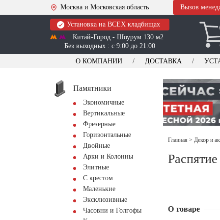
Москва и Московская область
Вызов менед
Установка на ВСЕХ кладбищах
Китай-Город - Шоурум 130 м2
Без выходных : с 9:00 до 21:00
О КОМПАНИИ
ДОСТАВКА
УСТ
Памятники
Экономичные
Вертикальные
Фрезерные
Горизонтальные
Главная
>
Декор и а
Двойные
Распятие
Арки и Колонны
Элитные
С крестом
Маленькие
Эксклюзивные
О товаре
Часовни и Голгофы