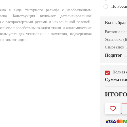
По Росси
ено в виде фигурного рельефа с изображением
века. Конструкция включает детализированное
а с распростёртыми руками и наклонённой головой.
Вы выбрал
рельефа проработаны складки ткани и анатомические
Распятие на
пользуется для установки на памятник, подчеркивая
Установка (Б
сл композиции.
Самовывоз
Подитог
Полная 
Сумма ски
ИТОГ