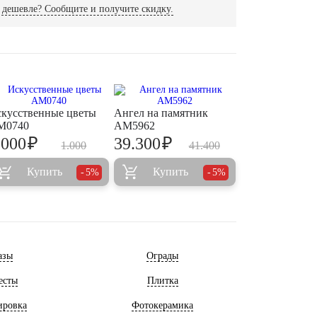
дешевле? Сообщите и получите скидку.
кусственные цветы
Ангел на памятник
M0740
AM5962
₽
₽
.000
39.300
1.000
41.400
Купить
Купить
5%
5%
азы
Ограды
есты
Плитка
ировка
Фотокерамика