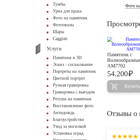
Тумбы
Фото на
Урна для праха
Фото на памятник
Просмотр
Фотоовалы
Шары
Сaggiati
Услуги
Памятник с
Памятник в 3D
Волнообразны
Эскиз - согласование
AM7702
Портреты на памятник
₽
54.200
Цветной портрет
Ручная гравировка
Купить
Гравировка с выездом
Ретушь на памятник
Восстановление фото
Отзывы о 
Антидождь
Благоустройство
Уход за могилкой
Установка оград