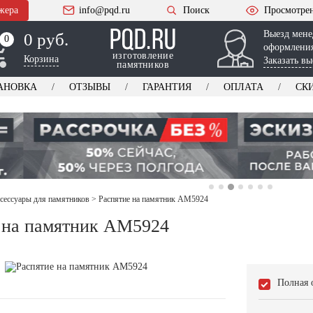
жера
info@pqd.ru
Поиск
Просмотре
Выезд мене
0 руб.
0
0
оформления
изготовление
Корзина
Заказать вы
памятников
АНОВКА
ОТЗЫВЫ
ГАРАНТИЯ
ОПЛАТА
СК
ксессуары для памятников
>
Распятие на памятник AM5924
 на памятник AM5924
Полная 