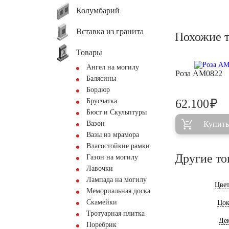
Колумбарий
Вставка из гранита
Похожие 
Товары
Ангел на могилу
Роза AM0822
Балясины
Бордюр
₽
Брусчатка
62.100
Бюст и Скульптуры
Вазон
Купить
Вазы из мрамора
Влагостойкие рамки
Другие то
Газон на могилу
Лавочки
Лампада на могилу
Цве
Мемориальная доска
Скамейки
Цок
Тротуарная плитка
Де
Поребрик