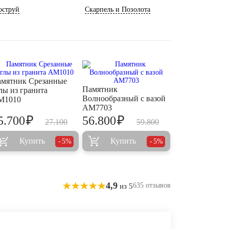
оструй
Скарпель и Позолота
мятник Срезанные
Памятник
лы из гранита
Волнообразный с вазой
M1010
AM7703
₽
₽
5.700
56.800
27.100
59.800
Купить
Купить
5%
5%
4,9
635 отзывов
из 5