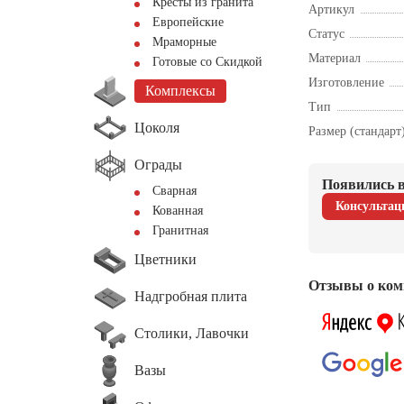
Кресты из гранита
Артикул
Европейские
Статус
Мраморные
Материал
Готовые со Скидкой
Изготовление
Комплексы
Тип
Цоколя
Размер (стандарт
Ограды
Появились в
Сварная
Консультац
Кованная
Гранитная
Цветники
Отзывы о ком
Надгробная плита
Столики, Лавочки
Вазы