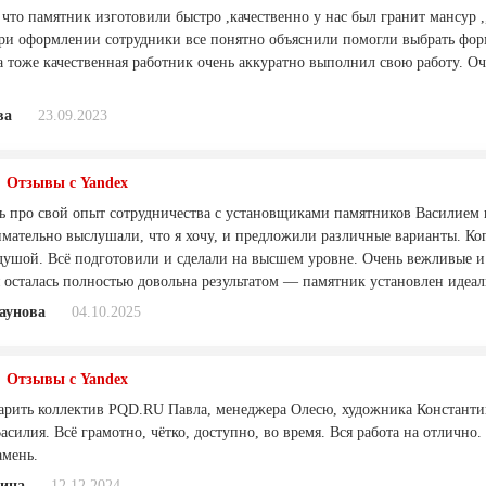
что памятник изготовили быстро ,качественно у нас был гранит мансур ,
ри оформлении сотрудники все понятно объяснили помогли выбрать форм
 тоже качественная работник очень аккуратно выполнил свою работу. Оче
ва
23.09.2023
Отзывы с Yandex
ть про свой опыт сотрудничества с установщиками памятников Василием и
имательно выслушали, что я хочу, и предложили различные варианты. Ко
 душой. Всё подготовили и сделали на высшем уровне. Очень вежливые и
 я осталась полностью довольна результатом — памятник установлен идеа
аунова
04.10.2025
Отзывы с Yandex
арить коллектив PQD.RU Павла, менеджера Олесю, художника Константин
силия. Всё грамотно, чётко, доступно, во время. Вся работа на отлично.
амень.
ина
12.12.2024