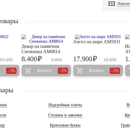
Нашли 
товары
Ангел на шаре AM5931
Декор на памятник
Ис
Снежинка AM0814
A
₽
₽
8.400
17.900
1
65.400
8.800
18.800
Купить
Купить
5%
5%
5%
вары
тник
Надгробные плиты
В
оля
Столики и лавочки
Кр
кор
Бронзовые буквы
Грав