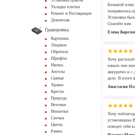
Установка цоколя
Большой плюс 
Укладка плитки
понравилось,п
Ремонт и Реставрация
Установка была
Демонтаж
Спасибо вам.
Гравировка
Елена Корело
Картинки
Лицевое
Обратное
Шрифты
Хочу рассказа
Иконы
начала они вн
Ангелы
аккуратно и с
Святые
дело. В итоге
Храмы
Анастасия Пл
Кресты
Природа
Веточки
Виньетки
Хочу поблагод
Свечки
установщика Ва
Цветы
поведет себя к
Рамки
Наташа Марк