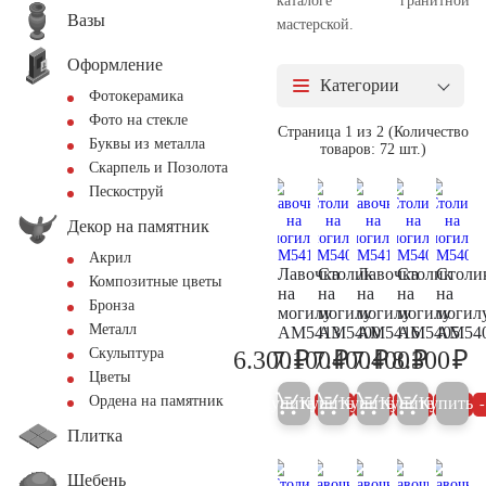
каталоге гранитной
Вазы
мастерской.
Оформление
Категории
Фотокерамика
Фото на стекле
Страница 1 из 2 (Количество
Буквы из металла
товаров: 72 шт.)
Скарпель и Позолота
Пескоструй
Декор на памятник
Акрил
Лавочка
Столик
Лавочка
Столик
Столи
Композитные цветы
на
на
на
на
на
Бронза
могилу
могилу
могилу
могилу
могил
Металл
AM5413
AM5400
AM5416
AM5405
AM54
₽
₽
₽
₽
₽
Скульптура
6.300
7.100
7.400
7.400
8.300
6.600
7.500
7.800
7.800
8.
Цветы
Ордена на памятник
Купить
Купить
Купить
Купить
Купить
5%
5%
5%
5%
Плитка
Щебень