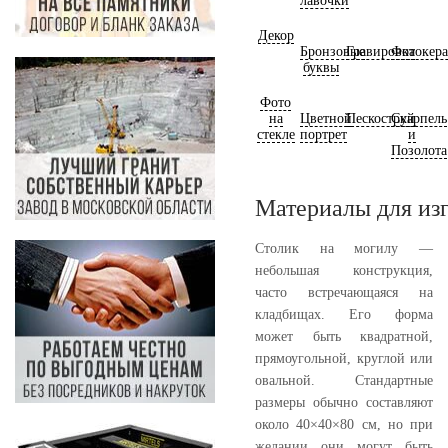
лавочки
Декор
Бронзовые
Гравировка
Фотокер
буквы
Фото
на
Цветной
Пескоструй
Скарпель
стекле
портрет
и
Позолота
Материалы для из
Столик на могилу —
небольшая конструкция,
часто встречающаяся на
кладбищах. Его форма
может быть квадратной,
прямоугольной, круглой или
овальной. Стандартные
размеры обычно составляют
около 40×40×80 см, но при
желании они могут быть