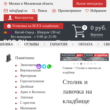
Москва и Московская область
Вызов менеджера
info@pqd.ru
Поиск
Просмотренное
Избранное
Конструктор
Установка на ВСЕХ кладбищах
0 руб.
0
0
Китай-Город - Шоурум 130 м2
Корзина
Без выходных : с 9:00 до 21:00
Выезд менеджера для
АНОВКА
ОТЗЫВЫ
ГАРАНТИЯ
ОПЛАТА
СК
оформления заказа
изготовление
Заказать выезд
памятников
+7 (495) 518-44-23
Памятники
Экономичные
Обратный звонок
Главная
>
Столик и лавочка на
Вертикальные
кладбище
Фрезерные
Столик и
Горизонтальные
Двойные
лавочка на
Арки и Колонны
Элитные
кладбище
С крестом
Маленькие