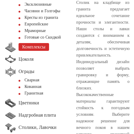
Столик на кладбище из
Эксклюзивные
гранита предлагает
Часовни и Голгофы
идеальное сочетание
Кресты из гранита
прочности и элегантности.
Европейские
Наши столы и лавки
Мраморные
создаются с вниманием к
Готовые со Скидкой
деталям, обеспечивая
Комплексы
долговечность и эстетичную
привлекательность.
Цоколя
Индивидуальный дизайн
позволяет выбрать
Ограды
гравировку и форму,
Сварная
отражающие память о
Кованная
близких.
Гранитная
Высококачественные
материалы гарантируют
Цветники
стойкость к погодным
условиям. Выберите
Надгробная плита
надежное решение для
Столики, Лавочки
вечного покоя в нашем