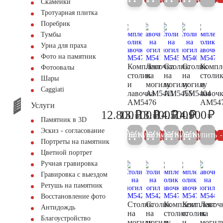
Скамейки
Тротуарная плитка
Поребрик
Тумбы
Урна для праха
Фото на памятник
Комплект
Лавочка
Столик
Столик
Компл
Фотоовалы
столик
на
на
на
столи
Шары
и
могилу
могилу
могилу
и
Сaggiati
лавочка
AM5411
AM5455
AM5404
лавоч
АМ5476
АМ54
Услуги
₽
₽
₽
₽
₽
12.800
13.100
13.100
14.500
14.900
13.500
13.800
13.800
15.300
15
Памятник в 3D
Эскиз - согласование
Купить
Купить
Купить
Купить
Купить
5%
5%
5%
5%
Портреты на памятник
Цветной портрет
Ручная гравировка
Гравировка с выездом
Ретушь на памятник
Восстановление фото
Столик
Столик
Комплект
Комплект
Лавоч
Антидождь
на
на
столик
столик
на
Благоустройство
могилу
могилу
и
и
могил