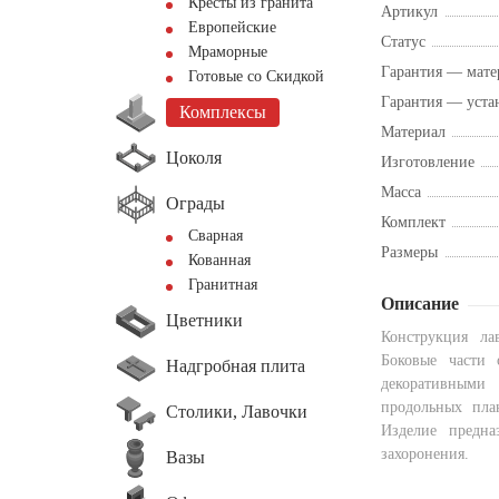
Кресты из гранита
Артикул
Европейские
Статус
Мраморные
Гарантия — мате
Готовые со Скидкой
Гарантия — уста
Комплексы
Материал
Цоколя
Изготовление
Масса
Ограды
Комплект
Сварная
Размеры
Кованная
Гранитная
Описание
Цветники
Конструкция ла
Боковые части 
Надгробная плита
декоративными
продольных пла
Столики, Лавочки
Изделие предна
захоронения.
Вазы