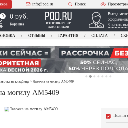
жера
info@pqd.ru
Поиск
Просмотре
Выезд мене
0 руб.
0
0
оформления
изготовление
Корзина
Заказать вы
памятников
АНОВКА
ОТЗЫВЫ
ГАРАНТИЯ
ОПЛАТА
СК
лавочка на кладбище
>
Лавочка на могилу AM5409
на могилу AM5409
Полная 