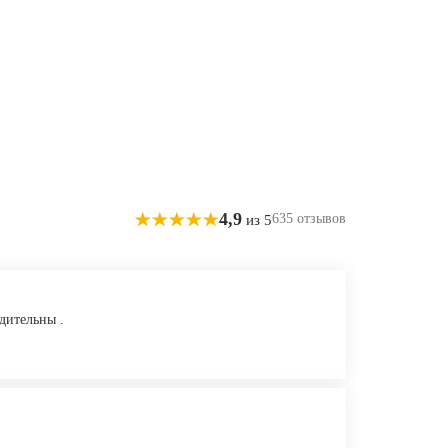
4,9
635 отзывов
из 5
дительны .