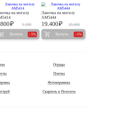
вочка на могилу
Лавочка на могилу
M5414
AM5444
₽
₽
.800
19.400
9.300
20.400
Купить
Купить
5%
5%
азы
Ограды
есты
Плитка
ировка
Фотокерамика
оструй
Скарпель и Позолота