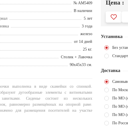
Цена :
№ AM5409
В наличии
риал
5 лет
новка
3 года
железо
Установка
от 14 дней
Без уста
25 кг.
Стандарт
Столик + Лавочка
90х45х33 см.
Доставка
Самовыв
вочки выполнена в виде скамейки со спинкой.
По Моск
образуют дугообразные элементы с витиеватыми
По МО (
 завитками. Сиденье состоит из нескольких
нок, равномерно размещённых на опорной раме.
По МО (
значено для размещения посетителей на участке
По МО (
По Росси