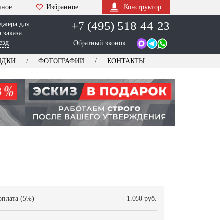
нное
Избранное
Конструктор
+7 (495) 518-44-23
джера для
 заказа
езд
Обратный звонок
ИДКИ
ФОТОГРАФИИ
КОНТАКТЫ
оплата (5%)
- 1.050 руб.