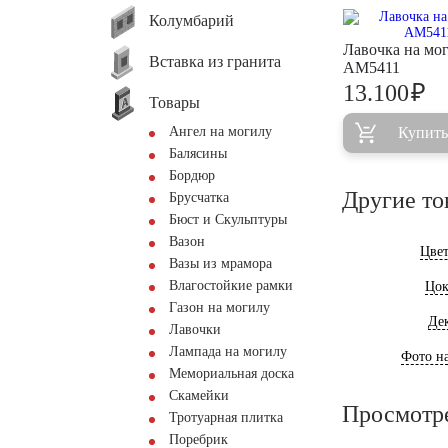
Колумбарий
Лавочка на мо
Вставка из гранита
AM5411
₽
13.100
Товары
Ангел на могилу
Купить
Балясины
Бордюр
Другие то
Брусчатка
Бюст и Скульптуры
Вазон
Цве
Вазы из мрамора
Влагостойкие рамки
Цок
Газон на могилу
Де
Лавочки
Лампада на могилу
Фото на
Мемориальная доска
Скамейки
Просмотр
Тротуарная плитка
Поребрик