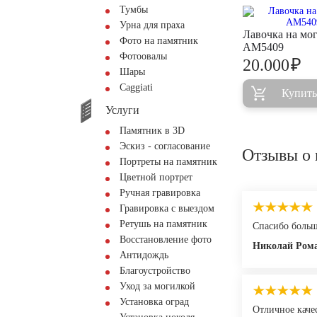
Тумбы
Урна для праха
Лавочка на мо
Фото на памятник
AM5409
Фотоовалы
₽
20.000
Шары
Сaggiati
Купить
Услуги
Памятник в 3D
Эскиз - согласование
Отзывы о 
Портреты на памятник
Цветной портрет
Ручная гравировка
Гравировка с выездом
Ретушь на памятник
Спасибо больш
Восстановление фото
Николай Ром
Антидождь
Благоустройство
Уход за могилкой
Установка оград
Отличное каче