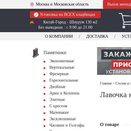
Москва и Московская область
Вызов менед
Установка на ВСЕХ кладбищах
Китай-Город - Шоурум 130 м2
Без выходных : с 9:00 до 21:00
О КОМПАНИИ
ДОСТАВКА
УСТ
Памятники
Экономичные
Вертикальные
Фрезерные
Горизонтальные
Главная
>
Столик и 
Двойные
Лавочка 
Арки и Колонны
Элитные
С крестом
Маленькие
Эксклюзивные
О товаре
Часовни и Голгофы