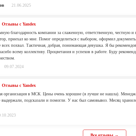
ов
21.06.2025
Отзывы с Yandex
ную благодарность компании за слаженную, ответственную, честную и 
ор, приехал ко мне. Помог определиться с выбором, оформил документы
е всех похвал. Тактичная, добрая, понимающая девушка. Я бы рекомендо
пасибо всему коллективу. Процветания и успехов в работе. Буду рекоме
чеством.
09.07.2024
Отзывы с Yandex
я организация в МСК. Цены очень хорошие (я лучше не нашла). Менедже
 выдержали, подсказали и помогли. У нас был самовывоз. Месяц хранился
0.10.2023
Все отзывы →