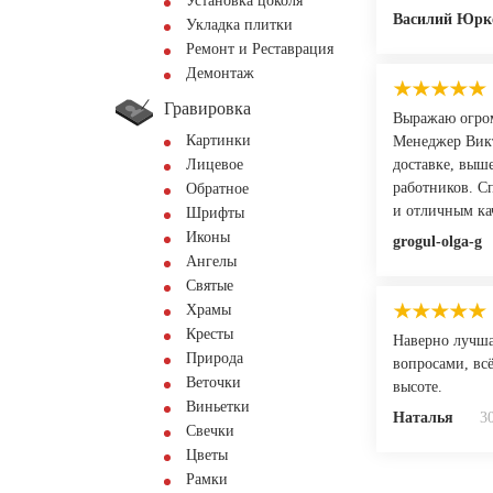
Установка цоколя
Василий Юрк
Укладка плитки
Ремонт и Реставрация
Демонтаж
Гравировка
Выражаю огром
Картинки
Менеджер Викт
Лицевое
доставке, выш
работников. С
Обратное
и отличным ка
Шрифты
Иконы
grogul-olga-g
Ангелы
Святые
Храмы
Кресты
Наверно лучша
Природа
вопросами, всё
Веточки
высоте.
Виньетки
Наталья
3
Свечки
Цветы
Рамки