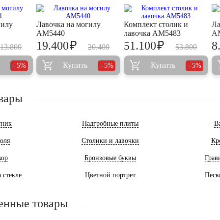
гилу
Лавочка на могилу
Комплект столик и
Ла
AM5440
лавочка AM5483
A
₽
₽
19.400
51.100
8
13.800
20.400
53.800
Купить
Купить
5%
5%
5%
вары
тник
Надгробные плиты
В
оля
Столики и лавочки
Кр
кор
Бронзовые буквы
Грав
 стекле
Цветной портрет
Песк
енные товары