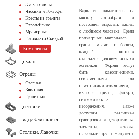
Эксклюзивные
Варианты памятников на
Часовни и Голгофы
могилу разнообразны и
Кресты из гранита
позволяют выразить память
Европейские
о любимом человеке. Среди
Мраморные
популярных материалов —
Готовые со Скидкой
гранит, мрамор и бронза,
Комплексы
каждый из которых
отличается долговечностью и
Цоколя
эстетикой. Формы могут
быть классическими,
Ограды
современными или
Сварная
памятниками-изваяниями,
Кованная
включая кресты, фигуры,
Гранитная
символические
Цветники
изображения. Также
доступны различные
Надгробная плита
гравировки и декоративные
элементы, которые
Столики, Лавочки
персонализируют монумент.