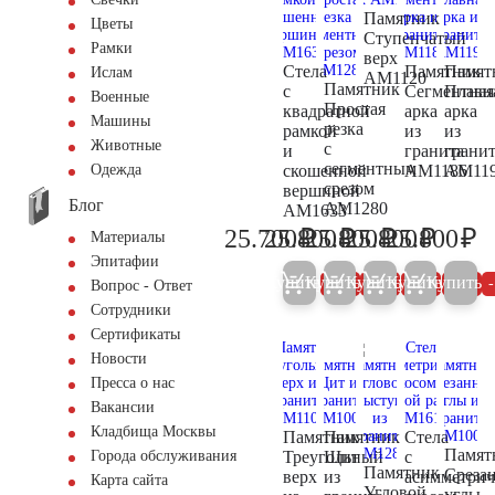
Памятник
Цветы
Ступенчатый
Рамки
верх
Стела
Памятник
Памят
Ислам
AM1120
Памятник
с
Сегментная
Плавн
Военные
Простая
квадратной
арка
арка
Машины
резка
рамкой
из
из
Животные
с
и
гранита
грани
сегментным
скошенной
AM1186
AM11
Одежда
срезом
вершиной
Блог
AM1280
AM1633
₽
₽
₽
₽
₽
25.700
25.800
25.800
25.800
25.800
Материалы
27.100
27.200
27.200
27.200
27
Эпитафии
Купить
Купить
Купить
Купить
Купить
5%
5%
5%
5%
Вопрос - Ответ
Сотрудники
Сертификаты
Новости
Пресса о нас
Вакансии
Кладбища Москвы
Памятник
Памятник
Стела
Памят
Треугольный
Щит
с
Города обслуживания
Памятник
Среза
верх
из
асимметри
Карта сайта
Угловой
углы