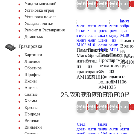
Купить
Купить
Купить
Купить
Купить
5%
5%
5%
5%
Уход за могилкой
Установка оград
Установка цоколя
Укладка плитки
Ремонт и Реставрация
Демонтаж
Памят
Волно
Гравировка
Памятник
Памятник
из
Памятник
Памятник
Картинки
Мягкий
Срезанные
грани
Простая
Прямой
изгиб
углы
Лицевое
AM10
резка
полукруг
из
из
Обратное
со
из
гранита
гранита
Шрифты
скошенной
гранита
AM1037
AM1010
Иконы
волной
AM1106
AM1035
Ангелы
₽
₽
₽
₽
₽
25.700
25.700
25.700
25.700
25.700
Святые
27.100
27.100
27.100
27.100
27
Храмы
Купить
Купить
Купить
Купить
Купить
5%
5%
5%
5%
Кресты
Природа
Веточки
Виньетки
Свечки