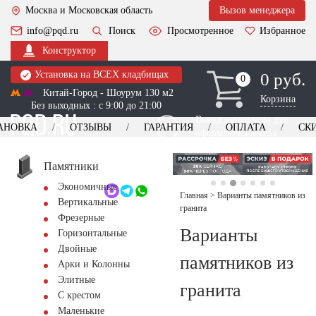
Москва и Московская область
Вызов менеджера
info@pqd.ru
Поиск
Просмотренное
Избранное
Конструктор
Установка на ВСЕХ кладбищах
0 руб.
0
0
Китай-Город - Шоурум 130 м2
Корзина
Без выходных : с 9:00 до 21:00
Выезд менеджера для
АНОВКА
ОТЗЫВЫ
ГАРАНТИЯ
ОПЛАТА
СК
оформления заказа
изготовление
Заказать выезд
памятников
+7 (495) 518-44-23
Памятники
Экономичные
Обратный звонок
Главная
>
Варианты памятников из
Вертикальные
гранита
Фрезерные
Варианты
Горизонтальные
Двойные
памятников из
Арки и Колонны
Элитные
гранита
С крестом
Маленькие