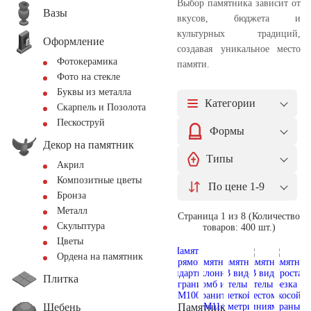
Выбор памятника зависит от
Вазы
вкусов, бюджета и
культурных традиций,
Оформление
создавая уникальное место
Фотокерамика
памяти.
Фото на стекле
Буквы из металла
Категории
Скарпель и Позолота
Пескоструй
Формы
Декор на памятник
Типы
Акрил
Композитные цветы
По цене 1-9
Бронза
Металл
Страница 1 из 8 (Количество
Скульптура
товаров: 400 шт.)
Цветы
Ордена на памятник
Плитка
Щебень
Памятник