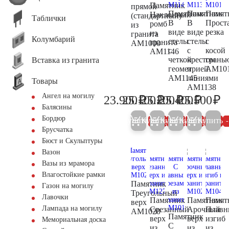
Памятник
прямой
Памятник
Памятник
Памят
Наклонный
(стандартный)
Таблички
В
В
Прост
ромб
из
виде
виде
резка
из
гранита
Колумбарий
стелы
стелы
с
гранита
AM1000
с
с
косой
AM1146
четкой
крестом
грань
Вставка из гранита
геометрией
и
AM10
AM1145
линиями
Товары
AM1138
Ангел на могилу
₽
₽
₽
₽
₽
23.900
25.100
25.200
25.400
25.500
25.200
26.400
26.500
26.700
26
Балясины
Бордюр
Купить
Купить
Купить
Купить
Купить
5%
5%
5%
5%
Брусчатка
Бюст и Скульптуры
Вазон
Вазы из мрамора
Влагостойкие рамки
Памятник
Газон на могилу
Треугольный
Лавочки
Памятник
Памятник
Памят
верх
Лампада на могилу
Срезанный
Арочный
Плав
AM1020
Памятник
верх
верх
изгиб
Мемориальная доска
С
из
из
из