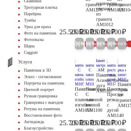
Скамейки
плавными
гранита
гранита
грани
Тротуарная плитка
срезами
AM1270
AM1021
AM10
из
Поребрик
гранита
Тумбы
AM1012
Урна для праха
₽
₽
₽
₽
₽
25.500
25.500
25.700
25.700
25.700
26.800
26.800
27.100
27.100
27
Фото на памятник
Фотоовалы
Купить
Купить
Купить
Купить
Купить
5%
5%
5%
5%
Шары
Сaggiati
Услуги
Памятник в 3D
Памятник
Эскиз - согласование
Асимметричная
Портреты на памятник
Памят
дуга
Памятник
Памятник
Памятник
Арка
Цветной портрет
AM1107
С
С
Простая
из
Ручная гравировка
плавным
плавной
резка
грани
Гравировка с выездом
изгибом
волной
с
AM11
Ретушь на памятник
AM1055
AM1100
дугой
AM1140
Восстановление фото
₽
₽
₽
₽
₽
25.700
25.700
25.700
25.700
25.700
Антидождь
27.100
27.100
27.100
27.100
27
Благоустройство