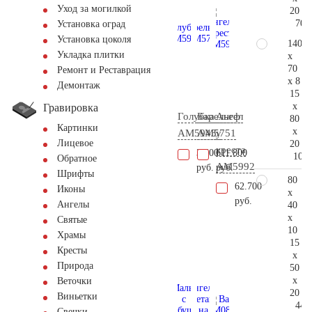
Уход за могилкой
20
70.
Установка оград
Установка цоколя
140
Укладка плитки
x
70
Ремонт и Реставрация
x 8
Демонтаж
15
x
Гравировка
Голубка
Барельеф
Ангел
80
Картинки
x
AM5943
AM5751
у
Лицевое
20
креста
3.600
611.800
107.
Обратное
AM5992
руб.
руб.
Шрифты
80
62.700
Иконы
x
руб.
Ангелы
40
x
Святые
10
Храмы
15
Кресты
x
Природа
50
x
Веточки
20
Виньетки
44.
Свечки