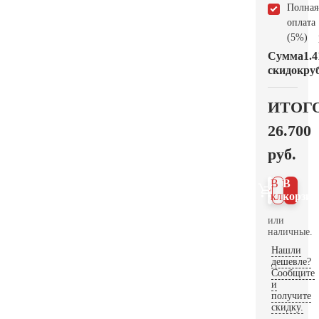
Полная
оплата
(5%)
Сумма
1.4
скидок
руб
ИТОГ
26.700
руб.
В 1
В
клик
корзин
или
наличные.
Нашли
дешевле?
Сообщите
и
получите
скидку.