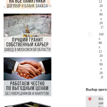
12
20
x
80
x
20
155.
160
x
80
x
12
20
x
90
x
20
207.
Выбор цвет
Без
цветн