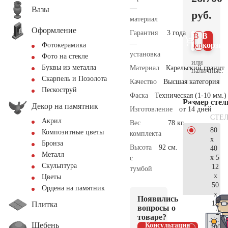
—
Вазы
руб.
материал
Оформление
Гарантия
3 года
В 1
В
—
клик
корзин
Фотокерамика
установка
Фото на стекле
или
Буквы из металла
Материал
Карельский гранит
наличные.
Скарпель и Позолота
Качество
Высшая категория
Пескоструй
Фаска
Техническая (1-10 мм.)
Размер сте
Декор на памятник
Изготовление
от 14 дней
СТЕ
Акрил
Вес
78 кг.
80
Композитные цветы
комплекта
x
Бронза
Высота
92 см.
40
Металл
x 5
с
Скульптура
12
тумбой
x
Цветы
50
Ордена на памятник
x
Появились
15
Плитка
вопросы о
28.
товаре?
Щебень
Консультация
100