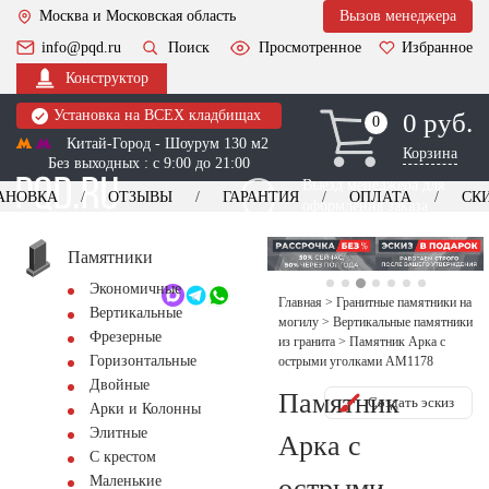
Москва и Московская область
Вызов менеджера
info@pqd.ru
Поиск
Просмотренное
Избранное
Конструктор
Установка на ВСЕХ кладбищах
0 руб.
0
0
Китай-Город - Шоурум 130 м2
Корзина
Без выходных : с 9:00 до 21:00
Выезд менеджера для
АНОВКА
ОТЗЫВЫ
ГАРАНТИЯ
ОПЛАТА
СК
оформления заказа
изготовление
Заказать выезд
памятников
+7 (495) 518-44-23
Памятники
Экономичные
Обратный звонок
Главная
>
Гранитные памятники на
Вертикальные
могилу
>
Вертикальные памятники
Фрезерные
из гранита
>
Памятник Арка с
Горизонтальные
острыми уголками AM1178
Двойные
Памятник
Создать эскиз
Арки и Колонны
Элитные
Арка с
С крестом
острыми
Маленькие