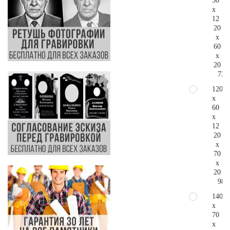
50
x
12
20
x
60
x
20
73.
120
x
60
x
12
20
x
70
x
20
98.
140
x
70
x