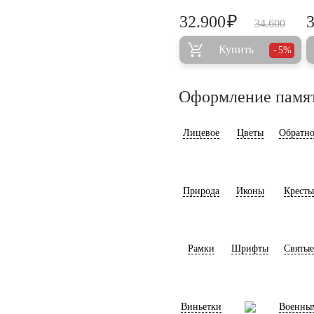
₽
32.900
34.600
Купить
5%
Оформление памя
Лицевое
Цветы
Обратно
Природа
Иконы
Кресты
Рамки
Шрифты
Святые
Виньетки
Военны