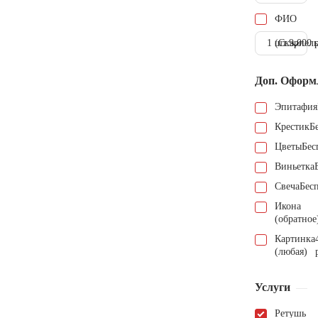
ФИО
1 шт.
(Скарпель
9.000 
Доп. Оформ
Эпитафия
Крестик
Б
Цветы
Бес
Виньетка
Свеча
Бес
Икона
(обратное
Картинка
(любая)
Услуги
Ретушь