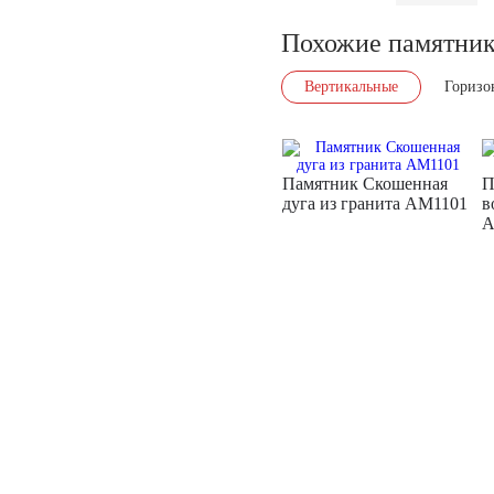
Похожие памятни
Вертикальные
Горизо
Памятник Скошенная
П
дуга из гранита AM1101
в
A