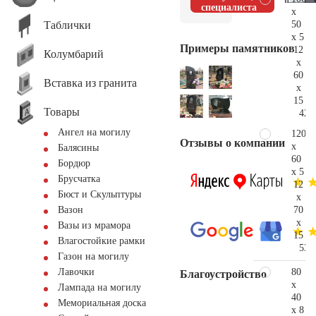
специалиста
x
Таблички
50
x 5
Примеры памятников
12
Колумбарий
x
60
Вставка из гранита
x
15
Товары
42.
Ангел на могилу
120
Отзывы о компании
x
Балясины
60
Бордюр
x 5
Брусчатка
12
Бюст и Скульптуры
x
70
Вазон
x
Вазы из мрамора
15
Влагостойкие рамки
53.
Газон на могилу
80
Лавочки
Благоустройство
x
Лампада на могилу
40
Мемориальная доска
x 8