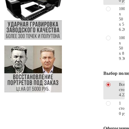
0 руб
100
x
50
x 5
6.200
100
x
50
x 8
9.300
Выбор поли
Все
стор
4.220
1
сторо
0 руб
Оформлени