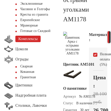
Эксклюзивные
уголками
Часовни и Голгофы
Кресты из гранита
AM1178
Европейские
Мраморные
Готовые со Скидкой
Материал
Комплексы
:
Цоколя
Полная
Ограды
оплата
Цветник АМ5101
(5%)
Сварная
Кованная
Цена
Гранитная
:
Цветники
О памятнике
28.100
Надгробная плита
Артикул
№ AM1178
руб.
Статус
В наличии
Столики, Лавочки
26.700
Гарантия
30 лет