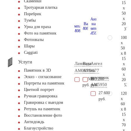
Скамейки
15
Тротуарная плитка
x
50
Поребрик
x
Тумбы
20
Урна для праха
37.
Фото на памятник
100
Фотоовалы
x
Шары
50
Сaggiati
x 8
15
Услуги
Лампада
Ваза
Ангел
x
60
AM0875
AM0877
на
Памятник в 3D
x
Эскиз - согласование
памятник
86.500
103.200
20
Портреты на памятник
AM5950
52.
руб.
руб.
Цветной портрет
27.600
120
Ручная гравировка
x
руб.
Гравировка с выездом
60
Ретушь на памятник
x 8
15
Восстановление фото
x
Антидождь
70
Благоустройство
x