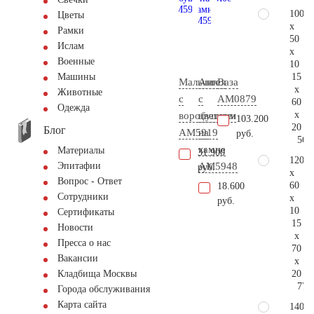
100
Цветы
x
Рамки
50
Ислам
x
Военные
10
15
Машины
Мальчик
Ангел
Ваза
x
Животные
с
с
AM0879
60
Одежда
x
воробушком
цветами
103.200
20
Блог
AM5919
на
руб.
56.
камне
Материалы
31.900
120
AM5948
Эпитафии
руб.
x
Вопрос - Ответ
60
18.600
Сотрудники
x
руб.
10
Сертификаты
15
Новости
x
Пресса о нас
70
Вакансии
x
20
Кладбища Москвы
77.
Города обслуживания
Карта сайта
140