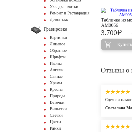
Установка цоколя
Укладка плитки
Ремонт и Реставрация
Демонтаж
Табличка из ме
AM0056
Гравировка
₽
3.700
Картинки
Лицевое
Купить
Обратное
Шрифты
Иконы
Отзывы о 
Ангелы
Святые
Храмы
Кресты
Природа
Сделали памят
Веточки
Светалана М
Виньетки
Свечки
Цветы
Рамки