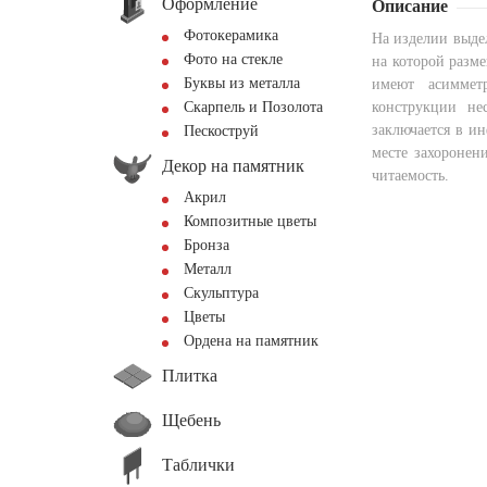
Оформление
Описание
Фотокерамика
На изделии выде
Фото на стекле
на которой разм
Буквы из металла
имеют асиммет
Скарпель и Позолота
конструкции не
заключается в и
Пескоструй
месте захоронен
Декор на памятник
читаемость.
Акрил
Композитные цветы
Бронза
Металл
Скульптура
Цветы
Ордена на памятник
Плитка
Щебень
Таблички