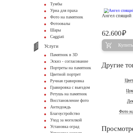
Тумбы
Урна для праха
Ангел спящий
Фото на памятник
Фотоовалы
Шары
₽
62.600
Сaggiati
Купить
Услуги
Памятник в 3D
Эскиз - согласование
Другие то
Портреты на памятник
Цветной портрет
Цве
Ручная гравировка
Гравировка с выездом
Цок
Ретушь на памятник
Восстановление фото
Де
Антидождь
Фото на
Благоустройство
Уход за могилкой
Установка оград
Просмотр