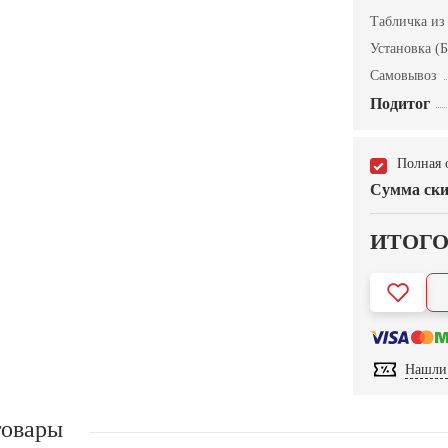
Табличка из
Установка (Б
Самовывоз
Подитог
Полная 
Сумма ски
ИТОГ
Нашли 
товары