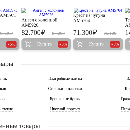
 AM5973
Крест из чугуна
Ангел с колонной
Те
AM5764
AM5926
A
₽
₽
82.700
71.300
1
65.900
87.000
75.100
Купить
Купить
5%
5%
5%
вары
тник
Надгробные плиты
В
оля
Столики и лавочки
Кр
кор
Бронзовые буквы
Грав
 стекле
Цветной портрет
Песк
енные товары