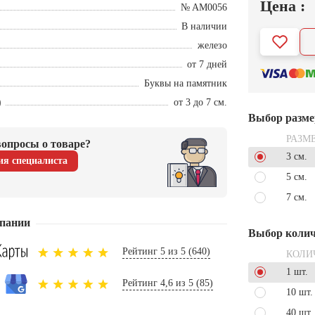
Цена :
№ AM0056
В наличии
железо
от 7 дней
Буквы на памятник
)
от 3 до 7 см.
Выбор разме
РАЗМ
опросы о товаре?
3 см.
ия специалиста
5 см.
7 см.
пании
Выбор колич
Рейтинг 5 из 5 (640)
КОЛИ
1 шт.
Рейтинг 4,6 из 5 (85)
10 шт.
40 шт.