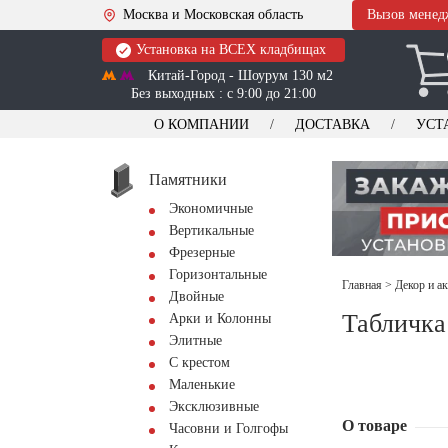
Москва и Московская область
Вызов менед
Установка на ВСЕХ кладбищах
Китай-Город - Шоурум 130 м2
Без выходных : с 9:00 до 21:00
О КОМПАНИИ
ДОСТАВКА
УСТ
Памятники
Экономичные
Вертикальные
Фрезерные
Горизонтальные
Главная
>
Декор и а
Двойные
Табличка
Арки и Колонны
Элитные
С крестом
Маленькие
Эксклюзивные
О товаре
Часовни и Голгофы