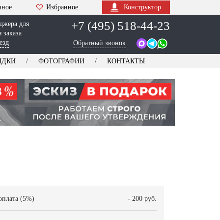
нное
Избранное
Конструктор
+7 (495) 518-44-23
джера для
 заказа
езд
Обратный звонок
ИДКИ
ФОТОГРАФИИ
КОНТАКТЫ
оплата (5%)
- 200 руб.