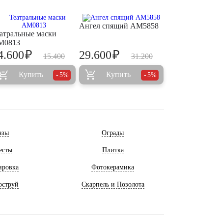
Ангел спящий AM5858
атральные маски
M0813
₽
₽
4.600
29.600
15.400
31.200
Купить
Купить
5%
5%
азы
Ограды
есты
Плитка
ировка
Фотокерамика
оструй
Скарпель и Позолота