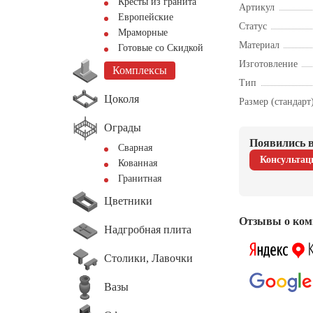
Кресты из гранита
Артикул
Европейские
Статус
Мраморные
Материал
Готовые со Скидкой
Изготовление
Комплексы
Тип
Цоколя
Размер (стандарт
Ограды
Появились в
Сварная
Консультац
Кованная
Гранитная
Цветники
Отзывы о ком
Надгробная плита
Столики, Лавочки
Вазы