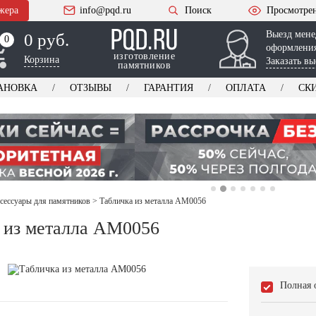
жера
info@pqd.ru
Поиск
Просмотре
Выезд мене
0 руб.
0
0
оформления
изготовление
Корзина
Заказать вы
памятников
АНОВКА
ОТЗЫВЫ
ГАРАНТИЯ
ОПЛАТА
СК
ксессуары для памятников
>
Табличка из металла AM0056
 из металла AM0056
Полная 