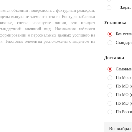
Задать
ляется объемная поверхность с фактурным рельефом,
ещены выпуклые элементы текста. Контуры таблички
Установка
ричные, слегка изогнутые линии, что придает
стандартный внешний вид. Назначение таблички
Без уста
нформировании о персональных данных усопшего на
ия. Текстовые элементы расположены с акцентом на
Стандарт
Доставка
Самовыв
По Моск
По МО (
По МО (
По МО (
По Росси
Вы выбрал