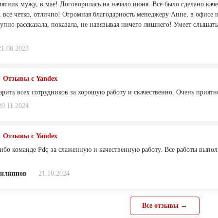
ятник мужу, в мае! Договорилась на начало июня. Все было сделано каче
 все четко, отлично! Огромная благодарность менеджеру Анне, в офисе н
тупно рассказала, показала, не навязывая ничего лишнего! Умеет слышат
21.08.2023
Отзывы с Yandex
рить всех сотрудников за хорошую работу и скачественно. Очень приятн
20.11.2024
Отзывы с Yandex
ибо команде Pdq за слаженную и качественную работу. Все работы выпол
Филиппов
21.10.2024
Все отзывы →