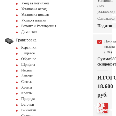
Установка
Уход за могилкой
(Без
Установка оград
установки)
Установка цоколя
Самовывоз
Укладка плитки
Подитог
Ремонт и Реставрация
Демонтаж
Гравировка
Полная
оплата
Картинки
(5%)
Лицевое
Сумма
98
Обратное
скидок
руб
Шрифты
Иконы
Ангелы
ИТОГ
Святые
18.600
Храмы
Кресты
руб.
Природа
Веточки
В 1
В
клик
корзин
Виньетки
Свечки