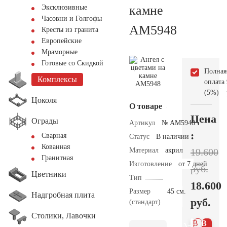
камне
Эксклюзивные
Часовни и Голгофы
AM5948
Кресты из гранита
Европейские
Мраморные
Готовые со Скидкой
Полная
Комплексы
оплата
(5%)
Цоколя
О товаре
Цена
Ограды
Артикул
№ AM5948
:
Сварная
Статус
В наличии
Кованная
Материал
акрил
19.600
Гранитная
Изготовление
от 7 дней
руб.
Цветники
Тип
18.600
Размер
45 см.
Надгробная плита
руб.
(стандарт)
Столики, Лавочки
В 1
В