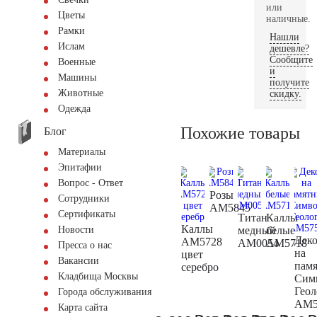
или
Цветы
наличные.
Рамки
Нашли
Ислам
дешевле?
Сообщите
Военные
и
Машины
получите
Животные
скидку.
Одежда
Похожие товары
Блог
Материалы
Эпитафии
Вопрос - Ответ
Розы
Сотрудники
AM5845
Сертификаты
Титан
Каллы
Каллы
медный
белые
Новости
Дек
AM5728
AM0054
AM5718
Пресса о нас
на
цвет
Вакансии
пам
серебро
Кладбища Москвы
Сим
Геол
Города обслуживания
AM5
Карта сайта