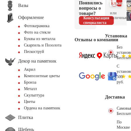
Появились
клик
корзин
Вазы
вопросы о
товаре?
или
Оформление
наличные.
Консультация
специалиста
Фотокерамика
Фото на стекле
Установка
Буквы из металла
Отзывы о компании
Скарпель и Позолота
Без
Пескоструй
установ
Бесплат
Декор на памятник
С
Акрил
установ
Композитные цветы
500
руб.
Бронза
Металл
Скульптура
Доставка
Цветы
Ордена на памятник
Самовы
Бесплат
Плитка
По
Москве
Щебень