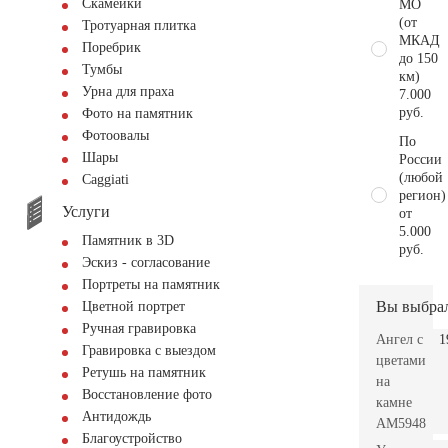
Скамейки
МО
(от
Тротуарная плитка
МКАД
Поребрик
до 150
Тумбы
км)
Урна для праха
7.000
руб.
Фото на памятник
Фотоовалы
По
Шары
России
(любой
Сaggiati
регион)
Услуги
от
5.000
Памятник в 3D
руб.
Эскиз - согласование
Портреты на памятник
Вы выбра
Цветной портрет
Ручная гравировка
Ангел с
1
Гравировка с выездом
цветами
Ретушь на памятник
на
Восстановление фото
камне
Антидождь
AM5948
Благоустройство