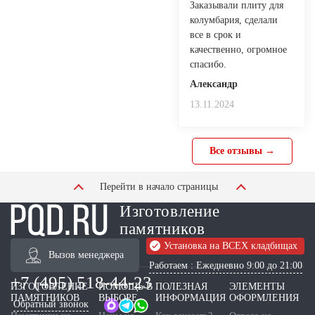
Заказывали плиту для
колумбария, сделали
все в срок и
качественно, огромное
спасибо.
Александр
13.11.2024
Все отзывы →
Перейти в начало страницы
Изготовление
памятников
Установка на ВСЕХ кладбищах
Вызов менеджера
Работаем : Ежедневно 9:00 до 21:00
+7 (495) 518-44-23
ИЗГОТОВЛЕНИЕ
ПОМОЩЬ В
ПОЛЕЗНАЯ
ЭЛЕМЕНТЫ
ПАМЯТНИКОВ
ВЫБОРЕ
ИНФОРМАЦИЯ
ОФОРМЛЕНИЯ
Обратный звонок