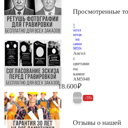
Просмотренные т
Ангел
с
цветами
на
камне
AM5948
₽
18.600
19.600
Купить
5%
Отзывы о нашей