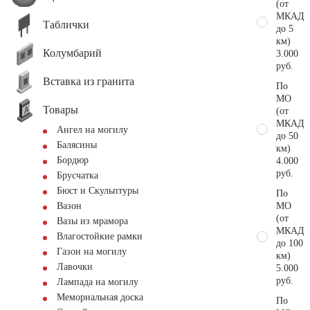
(от
МКАД
Таблички
до 5
км)
Колумбарий
3.000
руб.
Вставка из гранита
По
МО
Товары
(от
МКАД
Ангел на могилу
до 50
Балясины
км)
Бордюр
4.000
руб.
Брусчатка
Бюст и Скульптуры
По
МО
Вазон
(от
Вазы из мрамора
МКАД
Влагостойкие рамки
до 100
Газон на могилу
км)
Лавочки
5.000
руб.
Лампада на могилу
Мемориальная доска
По