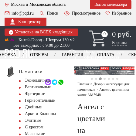
Москва и Московская область
Вызов менеджера
info@pqd.ru
Поиск
Просмотренное
Избранное
Конструктор
Установка на ВСЕХ кладбищах
0 руб.
0
0
Китай-Город - Шоурум 130 м2
Корзина
Без выходных : с 9:00 до 21:00
Выезд менеджера для
АНОВКА
ОТЗЫВЫ
ГАРАНТИЯ
ОПЛАТА
СК
оформления заказа
изготовление
Заказать выезд
памятников
+7 (495) 518-44-23
Памятники
Экономичные
Обратный звонок
Главная
>
Декор и аксессуары для
Вертикальные
памятников
>
Ангел с цветами на
Фрезерные
камне AM5948
Горизонтальные
Ангел с
Двойные
Арки и Колонны
цветами
Элитные
С крестом
на
Маленькие