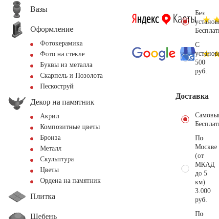
Вазы
Без
установ
Оформление
Бесплат
Фотокерамика
С
установ
Фото на стекле
500
Буквы из металла
руб.
Скарпель и Позолота
Пескоструй
Доставка
Декор на памятник
Самовы
Акрил
Бесплат
Композитные цветы
Бронза
По
Москве
Металл
(от
Скульптура
МКАД
Цветы
до 5
Ордена на памятник
км)
3.000
Плитка
руб.
По
Щебень