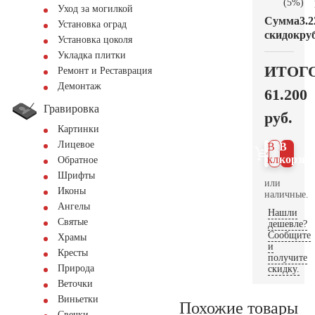
(5%)
Уход за могилкой
Сумма
3.2
Установка оград
скидок
руб
Установка цоколя
Укладка плитки
ИТОГ
Ремонт и Реставрация
Демонтаж
61.200
Гравировка
руб.
Картинки
Лицевое
В 1
В
клик
корзин
Обратное
Шрифты
или
Иконы
наличные.
Ангелы
Нашли
Святые
дешевле?
Сообщите
Храмы
и
Кресты
получите
Природа
скидку.
Веточки
Виньетки
Похожие товары
Свечки