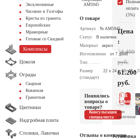
Полная
Эксклюзивные
оплата
Часовни и Голгофы
(5%)
О товаре
Кресты из гранита
Европейские
Артикул
№ AM5945
Цена
Мраморные
Статус
В наличии
Готовые со Скидкой
:
Материал
акрил
Комплексы
64.400
Изготовление
от 7 дней
руб.
Цоколя
Тип
Размер
22 х 24 х 10; 48 х 5
61.200
Ограды
(стандарт)
руб.
Сварная
Кованная
В 1
В
Появились
Гранитная
клик
корзин
вопросы о
товаре?
Цветники
или
Консультация
наличные.
специалиста
Надгробная плита
Столики, Лавочки
Отзывы о компании
Установка