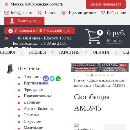
Москва и Московская область
Вызов менеджера
info@pqd.ru
Поиск
Просмотренное
Избранное
Конструктор
Установка на ВСЕХ кладбищах
0 руб.
0
0
Китай-Город - Шоурум 130 м2
Корзина
Без выходных : с 9:00 до 21:00
Выезд менеджера для
АНОВКА
ОТЗЫВЫ
ГАРАНТИЯ
ОПЛАТА
СК
оформления заказа
изготовление
Заказать выезд
памятников
+7 (495) 518-44-23
Памятники
Экономичные
Обратный звонок
Главная
>
Декор и аксессуары для
Вертикальные
памятников
>
Скорбящая AM5945
Фрезерные
Скорбящая
Горизонтальные
Двойные
AM5945
Арки и Колонны
Элитные
С крестом
Маленькие