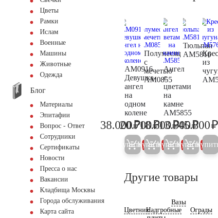
Цветы
Рамки
Ислам
Военные
Тюльпан
Полумесяц
Крес
Машины
AM5816
с
из
Животные
AM0916
Ангел
мечетью
чугу
Одежда
Девушка-
с
AM0855
AM5
ангел
цветами
Блог
на
на
одном
камне
Материалы
колене
AM5855
Эпитафии
₽
₽
₽
₽
38.000
20.700
18.600
13.900
45.800
40.000
21.800
19.600
14.60
Вопрос - Ответ
Сотрудники
Купить
Купить
Купить
Купить
Купит
5%
5%
5%
5%
Сертификаты
Новости
Пресса о нас
Другие товары
Вакансии
Кладбища Москвы
Города обслуживания
Вазы
Цветник
Надгробные
Ограды
Карта сайта
плиты