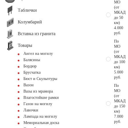
МО
(от
Таблички
МКАД
до 50
Колумбарий
км)
4.000
руб.
Вставка из гранита
По
Товары
МО
(от
Ангел на могилу
МКАД
Балясины
до 100
Бордюр
км)
5.000
Брусчатка
руб.
Бюст и Скульптуры
Вазон
По
МО
Вазы из мрамора
(от
Влагостойкие рамки
МКАД
Газон на могилу
до 150
Лавочки
км)
7.000
Лампада на могилу
руб.
Мемориальная доска