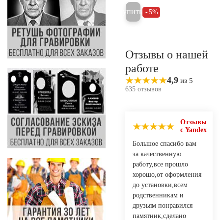
Купить
5%
Отзывы о нашей
работе
4,9
из 5
635 отзывов
Отзывы
с Yandex
Большое спасибо вам
за качественную
работу,все прошло
хорошо,от оформления
до установки,всем
родственникам и
друзьям понравился
памятник,сделано