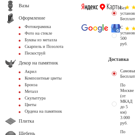
Вазы
Без
установ
Оформление
Бесплат
Фотокерамика
С
установ
Фото на стекле
500
Буквы из металла
руб.
Скарпель и Позолота
Пескоструй
Доставка
Декор на памятник
Самовы
Акрил
Бесплат
Композитные цветы
Бронза
По
Москве
Металл
(от
Скульптура
МКАД
Цветы
до 5
Ордена на памятник
км)
3.000
Плитка
руб.
По
Щебень