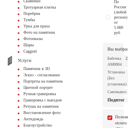
Скамейки
По
России
Тротуарная плитка
(любой
Поребрик
регион)
Тумбы
от
Урна для праха
5.000
Фото на памятник
руб.
Фотоовалы
Шары
Вы выбра
Сaggiati
Бабочка
2
Услуги
AM0804
Памятник в 3D
Установка
Эскиз - согласование
(Без
Портреты на памятник
установки)
Цветной портрет
Самовывоз
Ручная гравировка
Подитог
Гравировка с выездом
Ретушь на памятник
Восстановление фото
Полная
Антидождь
оплата
Благоустройство