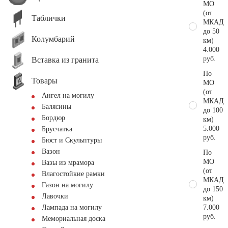
МО
(от
Таблички
МКАД
до 50
Колумбарий
км)
4.000
руб.
Вставка из гранита
По
Товары
МО
(от
Ангел на могилу
МКАД
Балясины
до 100
Бордюр
км)
5.000
Брусчатка
руб.
Бюст и Скульптуры
Вазон
По
МО
Вазы из мрамора
(от
Влагостойкие рамки
МКАД
Газон на могилу
до 150
Лавочки
км)
7.000
Лампада на могилу
руб.
Мемориальная доска