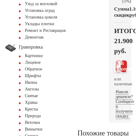
(5%)
Уход за могилкой
Сумма
1.1
Установка оград
скидок
руб
Установка цоколя
Укладка плитки
ИТОГ
Ремонт и Реставрация
Демонтаж
21.900
Гравировка
руб.
Картинки
Лицевое
В 1
В
клик
корзин
Обратное
Шрифты
или
Иконы
наличные.
Ангелы
Нашли
Святые
дешевле?
Сообщите
Храмы
и
Кресты
получите
Природа
скидку.
Веточки
Виньетки
Похожие товары
Свечки