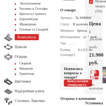
Полная
Эксклюзивные
оплата
Часовни и Голгофы
О товаре
(5%)
Кресты из гранита
Артикул
№ AM0804
Европейские
Цена
Статус
В наличии
Мраморные
Готовые со Скидкой
:
Материал
бронза
Комплексы
Изготовление
от 7 дней
23.100
Тип
руб.
Цоколя
Размер
6 х 6,5 см.
21.900
(стандарт)
Ограды
руб.
Сварная
Появились
Кованная
В 1
В
вопросы о
Гранитная
клик
корзин
товаре?
Цветники
Консультация
или
специалиста
наличные.
Надгробная плита
Отзывы о компании
Столики, Лавочки
Установка