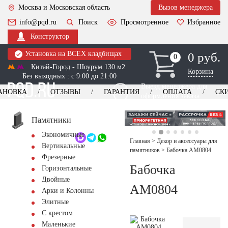
Москва и Московская область
Вызов менеджера
info@pqd.ru
Поиск
Просмотренное
Избранное
Конструктор
Установка на ВСЕХ кладбищах
0 руб.
0
0
Китай-Город - Шоурум 130 м2
Корзина
Без выходных : с 9:00 до 21:00
Выезд менеджера для
АНОВКА
ОТЗЫВЫ
ГАРАНТИЯ
ОПЛАТА
СК
оформления заказа
изготовление
Заказать выезд
памятников
+7 (495) 518-44-23
Памятники
Экономичные
Обратный звонок
Главная
>
Декор и аксессуары для
Вертикальные
памятников
>
Бабочка AM0804
Фрезерные
Бабочка
Горизонтальные
Двойные
AM0804
Арки и Колонны
Элитные
С крестом
Маленькие