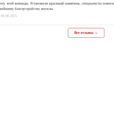
боту. всей команды. Установили красивый памятник, специалисты помогл
ьнейшему благоустройству могилы.
08.08.2025
Все отзывы →