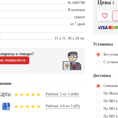
Цена :
№ AM5780
В наличии
гранит
от 7 дней
)
15 х 11, 30 х 20 см.
Установка
опросы о товаре?
Без уста
ия специалиста
С устано
Доставка
пании
Самовыв
По Моск
Рейтинг 5 из 5 (640)
По МО (
Рейтинг 4,6 из 5 (85)
По МО (
По МО (