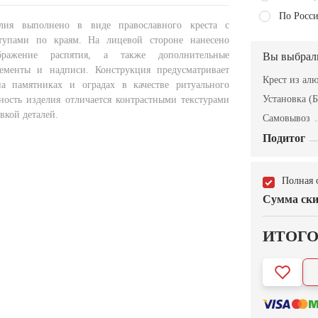
По Росси
лия выполнено в виде православного креста с
упами по краям. На лицевой стороне нанесено
бражение распятия, а также дополнительные
Вы выбрал
лементы и надписи. Конструкция предусматривает
Крест из а
на памятниках и оградах в качестве ритуального
Установка (Б
ность изделия отличается контрастными текстурами
вкой деталей.
Самовывоз
Подитог
Полная 
Сумма ски
ИТОГ