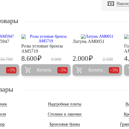
Нашли 
товары
5947
Латунь AM0051
Розы угловые бронза
Го
AM5719
A
₽
₽
8.600
2.000
4
16.700
9.000
2.100
Купить
Купить
5%
5%
5%
вары
тник
Надгробные плиты
В
оля
Столики и лавочки
Кр
кор
Бронзовые буквы
Грав