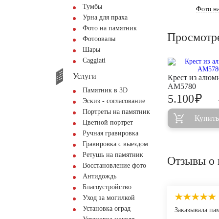
Тумбы
Фото на
Урна для праха
Фото на памятник
Просмотр
Фотоовалы
Шары
Сaggiati
Услуги
Крест из алюм
AM5780
Памятник в 3D
₽
5.100
Эскиз - согласование
Портреты на памятник
Купить
Цветной портрет
Ручная гравировка
Гравировка с выездом
Ретушь на памятник
Отзывы о 
Восстановление фото
Антидождь
Благоустройство
Уход за могилкой
Установка оград
Заказывала па