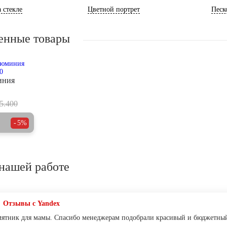
 стекле
Цветной портрет
Песк
енные товары
иния
5.400
5%
нашей работе
Отзывы с Yandex
мятник для мамы. Спасибо менеджерам подобрали красивый и бюджетны