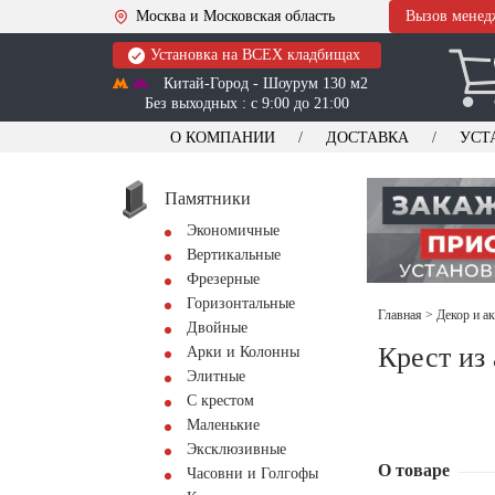
Москва и Московская область
Вызов менед
Установка на ВСЕХ кладбищах
Китай-Город - Шоурум 130 м2
Без выходных : с 9:00 до 21:00
О КОМПАНИИ
ДОСТАВКА
УСТ
Памятники
Экономичные
Вертикальные
Фрезерные
Горизонтальные
Главная
>
Декор и а
Двойные
Крест и
Арки и Колонны
Элитные
С крестом
Маленькие
Эксклюзивные
О товаре
Часовни и Голгофы