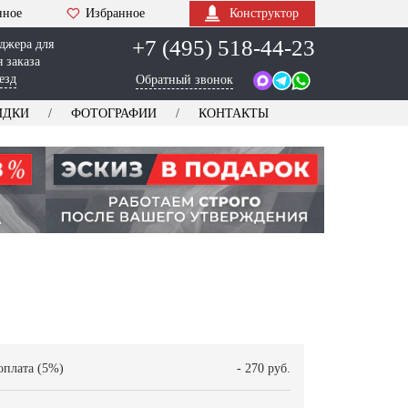
нное
Избранное
Конструктор
+7 (495) 518-44-23
джера для
 заказа
езд
Обратный звонок
ИДКИ
ФОТОГРАФИИ
КОНТАКТЫ
оплата (5%)
- 270 руб.