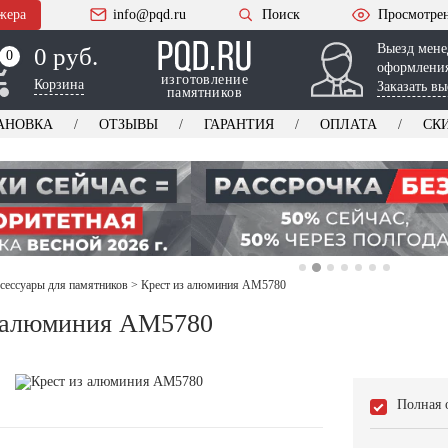
жера
info@pqd.ru
Поиск
Просмотре
Выезд мене
0 руб.
0
0
оформления
изготовление
Корзина
Заказать вы
памятников
АНОВКА
ОТЗЫВЫ
ГАРАНТИЯ
ОПЛАТА
СК
ксессуары для памятников
>
Крест из алюминия AM5780
з алюминия AM5780
Полная 