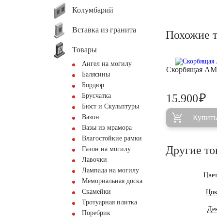
Колумбарий
Вставка из гранита
Похожие 
Товары
Ангел на могилу
Скорбящая AM
Балясины
Бордюр
₽
Брусчатка
15.900
Бюст и Скульптуры
Вазон
Купить
Вазы из мрамора
Влагостойкие рамки
Другие то
Газон на могилу
Лавочки
Лампада на могилу
Цве
Мемориальная доска
Скамейки
Цок
Тротуарная плитка
Де
Поребрик