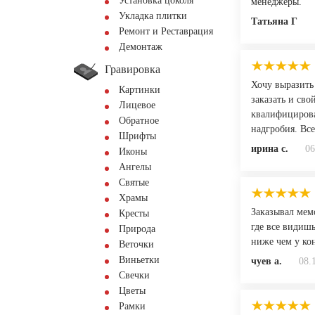
Установка цоколя
менеджеры.
Укладка плитки
Татьяна Г
Ремонт и Реставрация
Демонтаж
Гравировка
Хочу выразить
Картинки
заказать и св
Лицевое
квалифицирова
Обратное
надгробия. Вс
Шрифты
ирина с.
06
Иконы
Ангелы
Святые
Храмы
Заказывал мемо
Кресты
где все видишь
Природа
ниже чем у ко
Веточки
Виньетки
чуев а.
08.
Свечки
Цветы
Рамки