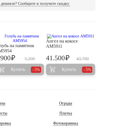
дешевле? Сообщите и получите скидку.
Ангел на кокосе
лубь на памятник
AM5911
M5954
₽
₽
.900
41.500
5.200
43.700
Купить
Купить
5%
5%
азы
Ограды
есты
Плитка
ировка
Фотокерамика