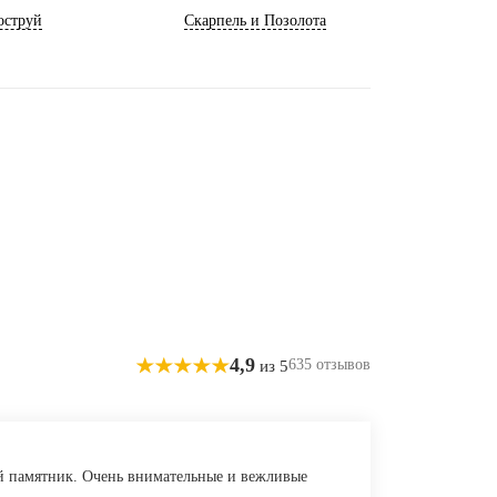
оструй
Скарпель и Позолота
4,9
635 отзывов
из 5
й памятник. Очень внимательные и вежливые