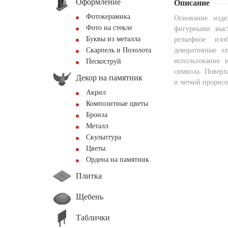
Оформление
Описание
Фотокерамика
Основание изде
Фото на стекле
фигурными выст
Буквы из металла
рельефное изо
Скарпель и Позолота
декоративные э
использование 
Пескоструй
символа. Поверх
Декор на памятник
и четкой прорисо
Акрил
Композитные цветы
Бронза
Металл
Скульптура
Цветы
Ордена на памятник
Плитка
Щебень
Таблички