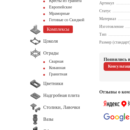
Кресты из гранита
Артикул
Европейские
Статус
Мраморные
Материал
Готовые со Скидкой
Изготовление
Комплексы
Тип
Цоколя
Размер (стандарт
Ограды
Появились в
Сварная
Консультац
Кованная
Гранитная
Цветники
Отзывы о ком
Надгробная плита
Столики, Лавочки
Вазы