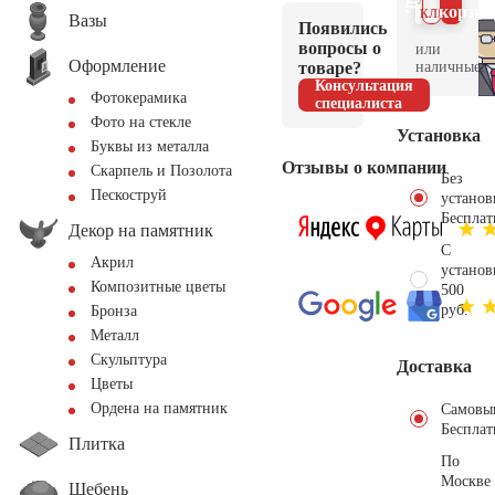
клик
корзин
Вазы
Появились
вопросы о
или
Оформление
товаре?
наличные.
Консультация
Фотокерамика
специалиста
Фото на стекле
Установка
Буквы из металла
Отзывы о компании
Скарпель и Позолота
Без
Пескоструй
установ
Бесплат
Декор на памятник
С
Акрил
установ
Композитные цветы
500
руб.
Бронза
Металл
Скульптура
Доставка
Цветы
Ордена на памятник
Самовы
Бесплат
Плитка
По
Москве
Щебень