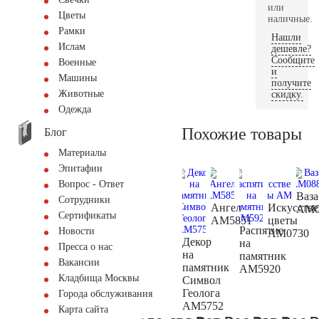
или
Цветы
наличные.
Рамки
Нашли
Ислам
дешевле?
Сообщите
Военные
и
Машины
получите
Животные
скидку.
Одежда
Похожие товары
Блог
Материалы
Эпитафии
Вопрос - Ответ
Ваза
Сотрудники
Ангел
Искусств
AM0
Сертификаты
AM5851
цветы
Распятие
Новости
AM0730
Декор
на
Пресса о нас
на
памятник
Вакансии
памятник
AM5920
Кладбища Москвы
Символ
Геолога
Города обслуживания
AM5752
Карта сайта