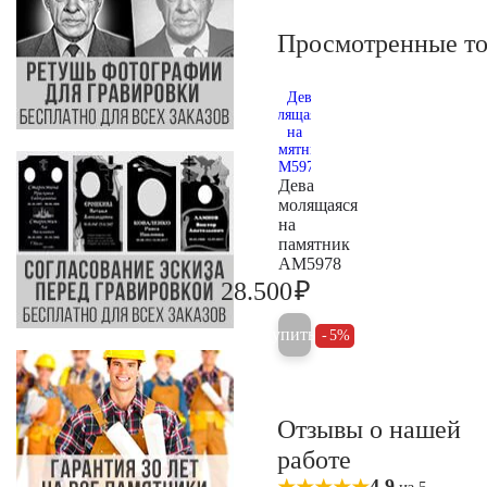
Просмотренные т
Дева
молящаяся
на
памятник
AM5978
₽
28.500
30.000
Купить
5%
Отзывы о нашей
работе
4,9
из 5