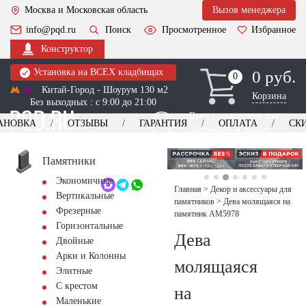
Москва и Московская область
Вызов менеджера
info@pqd.ru
Поиск
Просмотренное
Избранное
Конструктор
Установка на ВСЕХ кладбищах
0 руб.
0
0
Китай-Город - Шоурум 130 м2
Корзина
Без выходных : с 9:00 до 21:00
Выезд менеджера для
АНОВКА
ОТЗЫВЫ
ГАРАНТИЯ
ОПЛАТА
СК
оформления заказа
изготовление
Заказать выезд
памятников
+7 (495) 518-44-23
Памятники
Экономичные
Обратный звонок
Главная
>
Декор и аксессуары для
Вертикальные
памятников
>
Дева молящаяся на
Фрезерные
памятник AM5978
Горизонтальные
Дева
Двойные
Арки и Колонны
молящаяся
Элитные
С крестом
на
Маленькие