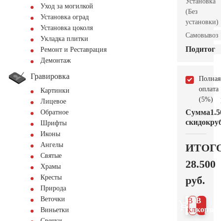
Установка
Уход за могилкой
(Без
Установка оград
установки)
Установка цоколя
Самовывоз
Укладка плитки
Подитог
Ремонт и Реставрация
Демонтаж
Гравировка
Полная
оплата
Картинки
(5%)
Лицевое
Сумма
1.5
Обратное
скидок
руб
Шрифты
Иконы
Ангелы
ИТОГ
Святые
28.500
Храмы
Кресты
руб.
Природа
Веточки
В 1
В
клик
корзин
Виньетки
Свечки