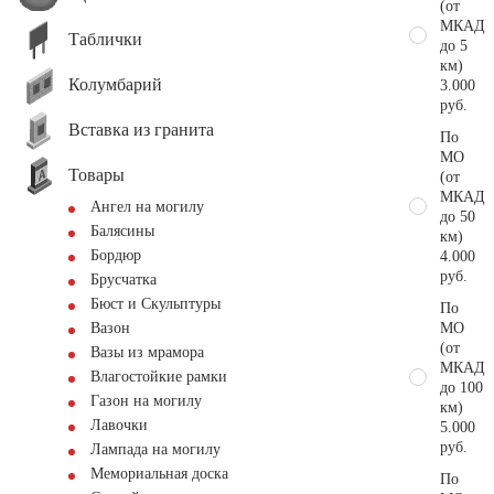
(от
МКАД
Таблички
до 5
км)
Колумбарий
3.000
руб.
Вставка из гранита
По
МО
Товары
(от
МКАД
Ангел на могилу
до 50
Балясины
км)
Бордюр
4.000
руб.
Брусчатка
Бюст и Скульптуры
По
МО
Вазон
(от
Вазы из мрамора
МКАД
Влагостойкие рамки
до 100
Газон на могилу
км)
Лавочки
5.000
руб.
Лампада на могилу
Мемориальная доска
По