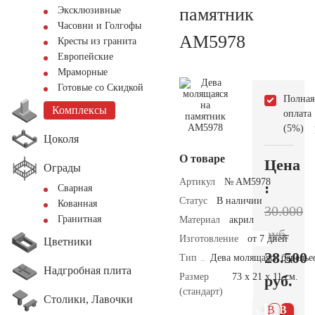
памятник
Эксклюзивные
Часовни и Голгофы
AM5978
Кресты из гранита
Европейские
Мраморные
Готовые со Скидкой
Полная
Комплексы
оплата
(5%)
Цоколя
О товаре
Цена
Ограды
Артикул
№ AM5978
:
Сварная
Статус
В наличии
Кованная
30.000
Гранитная
Материал
акрил
руб.
Изготовление
от 7 дней
Цветники
28.500
Тип
Дева молящаяся барелье
Надгробная плита
Размер
73 х 21 х 11 см.
руб.
(стандарт)
Столики, Лавочки
В 1
В