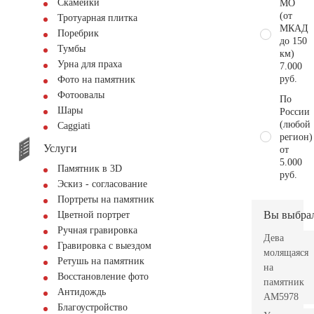
Скамейки
МО
(от
Тротуарная плитка
МКАД
Поребрик
до 150
Тумбы
км)
Урна для праха
7.000
руб.
Фото на памятник
Фотоовалы
По
Шары
России
(любой
Сaggiati
регион)
Услуги
от
5.000
Памятник в 3D
руб.
Эскиз - согласование
Портреты на памятник
Вы выбра
Цветной портрет
Ручная гравировка
Дева
Гравировка с выездом
молящаяся
Ретушь на памятник
на
Восстановление фото
памятник
Антидождь
AM5978
Благоустройство