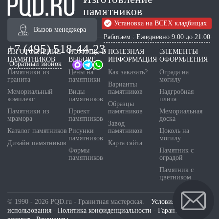
памятников
Установка на ВСЕХ кладбищах
Вызов менеджера
Работаем : Ежедневно 9:00 до 21:00
+7 (495) 518-44-23
ИЗГОТОВЛЕНИЕ
ПОМОЩЬ В
ПОЛЕЗНАЯ
ЭЛЕМЕНТЫ
ПАМЯТНИКОВ
ВЫБОРЕ
ИНФОРМАЦИЯ
ОФОРМЛЕНИЯ
Обратный звонок
Памятники из
Цены на
Как заказать?
Ограда на
гранита
памятники
могилу
Варианты
Мемориальный
Виды
памятников
Надгробная
комплекс
памятников
плита
Образцы
Памятники из
Проект
памятников
Мемориальная
мрамора
памятников
доска
Завод
Каталог памятников
Рисунки
памятников
Цоколь на
памятников
могилу
Дизайн памятников
Карта сайта
Формы
Памятник с
памятников
оградой
Памятник с
цветником
© 1990 - 2026 PQD.ru - Гранитная мастерская.
Условия
использования
-
Политика конфиденциальности
-
Гарантия и