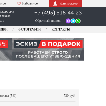
нное
Избранное
Конструктор
+7 (495) 518-44-23
джера для
 заказа
езд
Обратный звонок
ИДКИ
ФОТОГРАФИИ
КОНТАКТЫ
оплата (5%)
- 730 руб.