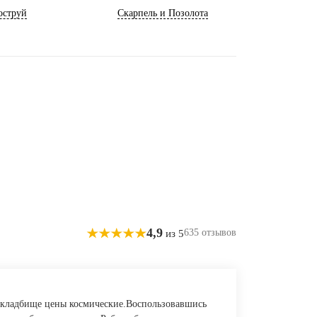
оструй
Скарпель и Позолота
4,9
635 отзывов
из 5
ем кладбище цены космические.Воспользовавшись