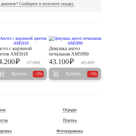
дешевле? Сообщите и получите скидку.
гел с корзиной
Девушка ангел
етов AM5918
печальная AM5990
₽
₽
4.200
43.100
57.000
45.400
Купить
Купить
5%
5%
азы
Ограды
есты
Плитка
ировка
Фотокерамика