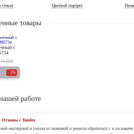
 стекле
Цветной портрет
Песк
енные товары
ечный с
5734
14.600
5%
нашей работе
Отзывы с Yandex
тной мастерской я узнала от знакомой и решила обратиться т. к на наш