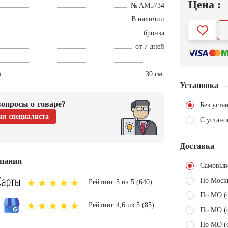
Цена :
№ AM5734
В наличии
бронза
от 7 дней
)
30 см.
Установка
опросы о товаре?
Без уста
ия специалиста
С устано
Доставка
пании
Самовыв
По Моск
Рейтинг 5 из 5 (640)
По МО (
Рейтинг 4,6 из 5 (85)
По МО (
По МО (