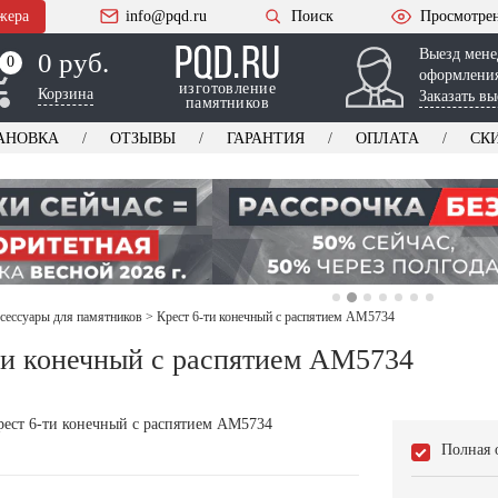
жера
info@pqd.ru
Поиск
Просмотре
Выезд мене
0 руб.
0
0
оформления
изготовление
Корзина
Заказать вы
памятников
АНОВКА
ОТЗЫВЫ
ГАРАНТИЯ
ОПЛАТА
СК
ксессуары для памятников
>
Крест 6-ти конечный с распятием AM5734
ти конечный с распятием AM5734
Полная 