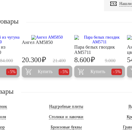
Нашли 
товары
Ангел AM5850
 из
Пара белых гвоздик
Ан
0
AM5711
цв
₽
₽
20.300
8.600
5
84.000
21.400
9.000
Купить
Купить
5%
5%
5%
вары
тник
Надгробные плиты
В
оля
Столики и лавочки
Кр
кор
Бронзовые буквы
Грав