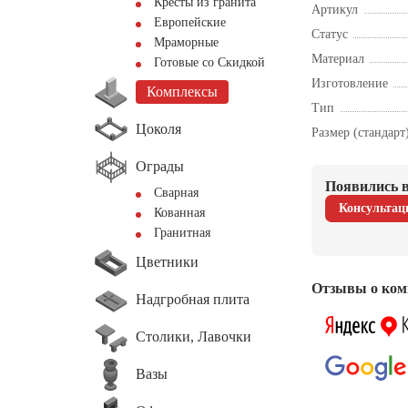
Кресты из гранита
Артикул
Европейские
Статус
Мраморные
Материал
Готовые со Скидкой
Изготовление
Комплексы
Тип
Цоколя
Размер (стандарт
Ограды
Появились в
Сварная
Консультац
Кованная
Гранитная
Цветники
Отзывы о ком
Надгробная плита
Столики, Лавочки
Вазы