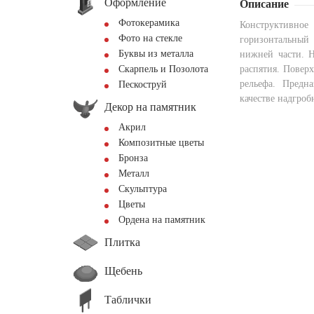
Оформление
Описание
Фотокерамика
Конструктивное
Фото на стекле
горизонтальный 
Буквы из металла
нижней части. Н
Скарпель и Позолота
распятия. Повер
рельефа. Предн
Пескоструй
качестве надгроб
Декор на памятник
Акрил
Композитные цветы
Бронза
Металл
Скульптура
Цветы
Ордена на памятник
Плитка
Щебень
Таблички