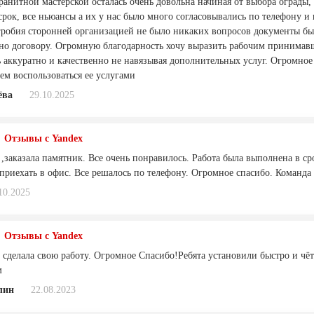
гранитной мастерской осталась очень довольна начиная от выбора ограды
 срок, все ньюансы а их у нас было много согласовывались по телефону 
гробия сторонней организацией не было никаких вопросов документы бы
сно договору. Огромную благодарность хочу выразить рабочим принимавш
ь аккуратно и качественно не навязывая дополнительных услуг. Огромное
ем воспользоваться ее услугами
ёва
29.10.2025
Отзывы с Yandex
 ,заказала памятник. Все очень понравилось. Работа была выполнена в с
 приехать в офис. Все решалось по телефону. Огромное спасибо. Команда
10.2025
Отзывы с Yandex
 сделала свою работу. Огромное Спасибо!Ребята установили быстро и чё
м
лин
22.08.2023