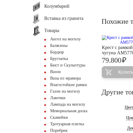
Колумбарий
Вставка из гранита
Похожие 
Товары
Ангел на могилу
Балясины
Крест с рамкой
Бордюр
чугуна AM577
₽
Брусчатка
79.800
Бюст и Скульптуры
Вазон
Купить
Вазы из мрамора
Влагостойкие рамки
Другие то
Газон на могилу
Лавочки
Лампада на могилу
Цве
Мемориальная доска
Скамейки
Цок
Тротуарная плитка
Де
Поребрик