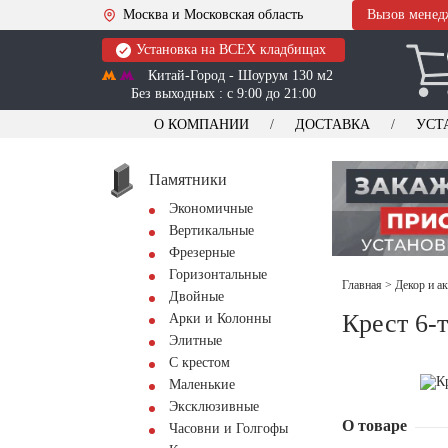
Москва и Московская область
Вызов менед
Установка на ВСЕХ кладбищах
Китай-Город - Шоурум 130 м2
Без выходных : с 9:00 до 21:00
О КОМПАНИИ
ДОСТАВКА
УСТ
Памятники
Экономичные
Вертикальные
Фрезерные
Горизонтальные
Главная
>
Декор и а
Двойные
Крест 6-
Арки и Колонны
Элитные
С крестом
Маленькие
Эксклюзивные
О товаре
Часовни и Голгофы