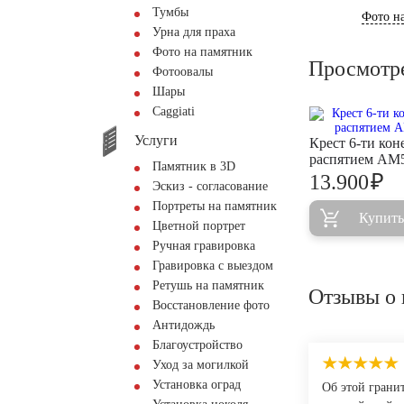
Тумбы
Фото на
Урна для праха
Фото на памятник
Просмотр
Фотоовалы
Шары
Сaggiati
Услуги
Крест 6-ти кон
распятием AM
Памятник в 3D
₽
13.900
Эскиз - согласование
Портреты на памятник
Купить
Цветной портрет
Ручная гравировка
Гравировка с выездом
Ретушь на памятник
Отзывы о 
Восстановление фото
Антидождь
Благоустройство
Уход за могилкой
Установка оград
Об этой грани