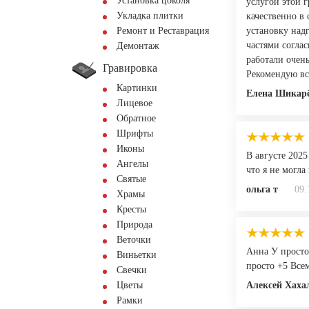
Установка цоколя
услугой этой 
Укладка плитки
качественно в
Ремонт и Реставрация
установку над
частями согла
Демонтаж
работали очен
Гравировка
Рекомендую вс
Картинки
Елена Шикар
Лицевое
Обратное
Шрифты
Иконы
В августе 2025
Ангелы
что я не могла
Святые
ольга т
09.
Храмы
Кресты
Природа
Веточки
Анна У просто
Виньетки
просто +5 Все
Свечки
Цветы
Алексей Хаха
Рамки