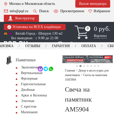
Москва и Московская область
Вызов менеджера
info@pqd.ru
Поиск
Просмотренное
Избранное
Конструктор
Установка на ВСЕХ кладбищах
0 руб.
0
0
Китай-Город - Шоурум 130 м2
Корзина
Без выходных : с 9:00 до 21:00
Выезд менеджера для
АНОВКА
ОТЗЫВЫ
ГАРАНТИЯ
ОПЛАТА
СК
оформления заказа
изготовление
Заказать выезд
памятников
+7 (495) 518-44-23
Памятники
Экономичные
Обратный звонок
Главная
>
Декор и аксессуары для
Вертикальные
памятников
>
Свеча на памятник
Фрезерные
AM5904
Горизонтальные
Свеча на
Двойные
Арки и Колонны
памятник
Элитные
С крестом
AM5904
Маленькие