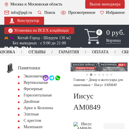
Москва и Московская область
Вызов менеджера
info@pqd.ru
Поиск
Просмотренное
Избранное
Конструктор
Установка на ВСЕХ кладбищах
0 руб.
0
0
Китай-Город - Шоурум 130 м2
Корзина
Без выходных : с 9:00 до 21:00
Выезд менеджера для
АНОВКА
ОТЗЫВЫ
ГАРАНТИЯ
ОПЛАТА
СК
оформления заказа
изготовление
Заказать выезд
памятников
+7 (495) 518-44-23
Памятники
Экономичные
Обратный звонок
Главная
>
Декор и аксессуары для
Вертикальные
памятников
>
Иисус AM0849
Фрезерные
Иисус
Горизонтальные
Двойные
AM0849
Арки и Колонны
Элитные
С крестом
Маленькие