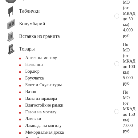
МО
(от
Таблички
МКАД
до 50
Колумбарий
км)
4.000
руб.
Вставка из гранита
По
Товары
МО
(от
Ангел на могилу
МКАД
Балясины
до 100
Бордюр
км)
5.000
Брусчатка
руб.
Бюст и Скульптуры
Вазон
По
МО
Вазы из мрамора
(от
Влагостойкие рамки
МКАД
Газон на могилу
до 150
Лавочки
км)
7.000
Лампада на могилу
руб.
Мемориальная доска