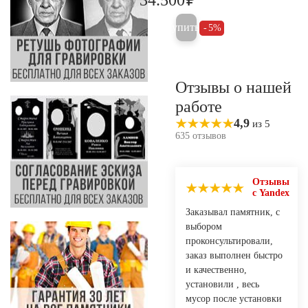
36.300
Купить
5%
Отзывы о нашей
работе
4,9
из 5
635 отзывов
Отзывы
с Yandex
Заказывал памятник, с
выбором
проконсультировали,
заказ выполнен быстро
и качественно,
установили , весь
мусор после установки