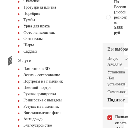
Скамейки
По
России
Тротуарная плитка
(любой
Поребрик
регион)
Тумбы
от
Урна для праха
5.000
Фото на памятник
руб.
Фотоовалы
Шары
Вы выбра
Сaggiati
Иисус
3
Услуги
AM0849
Памятник в 3D
Установка
Эскиз - согласование
(Без
Портреты на памятник
установки)
Цветной портрет
Самовывоз
Ручная гравировка
Подитог
Гравировка с выездом
Ретушь на памятник
Восстановление фото
Полная
Антидождь
оплата
Благоустройство