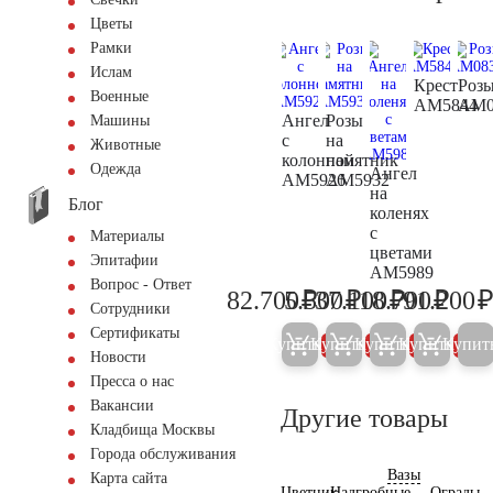
Цветы
Рамки
Ислам
Крест
Роз
Военные
AM5844
AM0
Ангел
Розы
Машины
с
на
Животные
колонной
памятник
Одежда
Ангел
AM5926
AM5932
на
Блог
коленях
с
Материалы
цветами
Эпитафии
AM5989
Вопрос - Ответ
₽
₽
₽
₽
82.700
5.500
37.100
18.700
91.200
87.000
5.800
39.000
19.70
Сотрудники
Сертификаты
Купить
Купить
Купить
Купить
Купит
5%
5%
5%
5%
Новости
Пресса о нас
Вакансии
Другие товары
Кладбища Москвы
Города обслуживания
Вазы
Карта сайта
Цветник
Надгробные
Ограды