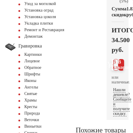
(5%)
Уход за могилкой
Сумма
1.8
Установка оград
скидок
руб
Установка цоколя
Укладка плитки
ИТОГ
Ремонт и Реставрация
Демонтаж
34.500
Гравировка
руб.
Картинки
Лицевое
В 1
В
клик
корзин
Обратное
Шрифты
или
Иконы
наличные.
Ангелы
Нашли
Святые
дешевле?
Сообщите
Храмы
и
Кресты
получите
Природа
скидку.
Веточки
Виньетки
Похожие товары
Свечки