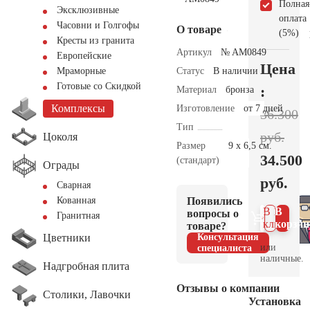
Полная
Эксклюзивные
оплата
Часовни и Голгофы
О товаре
(5%)
Кресты из гранита
Артикул
№ AM0849
Европейские
Цена
Статус
В наличии
Мраморные
Готовые со Скидкой
:
Материал
бронза
Комплексы
Изготовление
от 7 дней
36.300
Тип
руб.
Цоколя
Размер
9 х 6,5 см.
34.500
(стандарт)
Ограды
руб.
Сварная
Появились
Кованная
В 1
В
вопросы о
Гранитная
клик
корзин
товаре?
Цветники
Консультация
или
специалиста
наличные.
Надгробная плита
Отзывы о компании
Столики, Лавочки
Установка