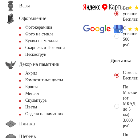
Вазы
Без
установ
Оформление
Бесплат
Фотокерамика
С
установ
Фото на стекле
500
Буквы из металла
руб.
Скарпель и Позолота
Пескоструй
Доставка
Декор на памятник
Самовы
Акрил
Бесплат
Композитные цветы
Бронза
По
Москве
Металл
(от
Скульптура
МКАД
Цветы
до 5
Ордена на памятник
км)
3.000
Плитка
руб.
По
Щебень