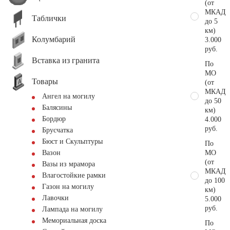
(от
МКАД
Таблички
до 5
км)
Колумбарий
3.000
руб.
Вставка из гранита
По
МО
Товары
(от
МКАД
Ангел на могилу
до 50
Балясины
км)
Бордюр
4.000
руб.
Брусчатка
Бюст и Скульптуры
По
МО
Вазон
(от
Вазы из мрамора
МКАД
Влагостойкие рамки
до 100
Газон на могилу
км)
Лавочки
5.000
руб.
Лампада на могилу
Мемориальная доска
По