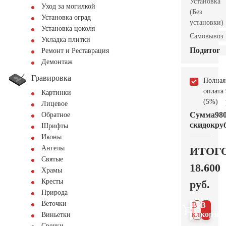
Установка
Уход за могилкой
(Без
Установка оград
установки)
Установка цоколя
Самовывоз
Укладка плитки
Подитог
Ремонт и Реставрация
Демонтаж
Гравировка
Полная
оплата
Картинки
(5%)
Лицевое
Сумма
98
Обратное
скидок
руб
Шрифты
Иконы
Ангелы
ИТОГ
Святые
18.600
Храмы
Кресты
руб.
Природа
Веточки
В 1
В
клик
корзин
Виньетки
Свечки