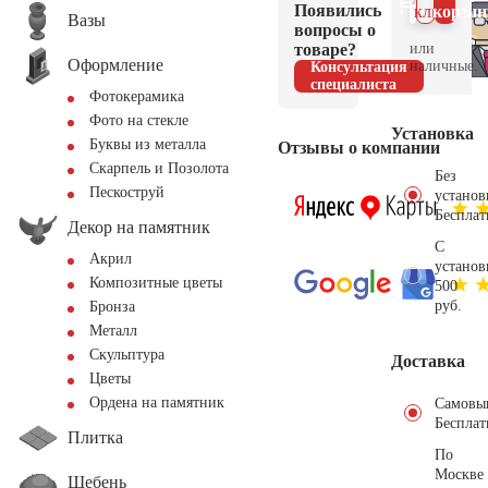
Появились
клик
корзин
Вазы
вопросы о
товаре?
или
Оформление
наличные.
Консультация
специалиста
Фотокерамика
Фото на стекле
Установка
Буквы из металла
Отзывы о компании
Скарпель и Позолота
Без
Пескоструй
установ
Бесплат
Декор на памятник
С
Акрил
установ
Композитные цветы
500
руб.
Бронза
Металл
Скульптура
Доставка
Цветы
Ордена на памятник
Самовы
Бесплат
Плитка
По
Москве
Щебень