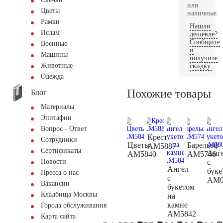
или
Цветы
наличные.
Рамки
Нашли
Ислам
дешевле?
Сообщите
Военные
и
Машины
получите
Животные
скидку.
Одежда
Похожие товары
Блог
Материалы
Эпитафии
Вопрос - Ответ
Крест
Сотрудники
Цветы
Барельеф
AM5887
Сертификаты
Анг
AM5840
AM5746
с
Новости
Ангел
буке
Пресса о нас
с
AM0
Вакансии
букетом
Кладбища Москвы
на
камне
Города обслуживания
AM5842
Карта сайта