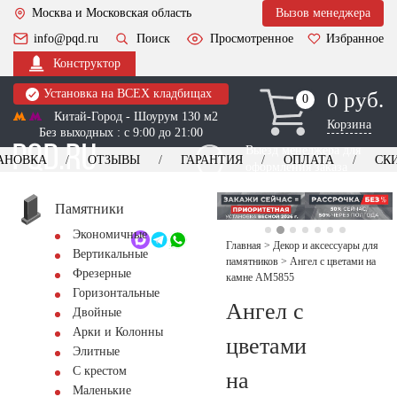
Москва и Московская область
Вызов менеджера
info@pqd.ru
Поиск
Просмотренное
Избранное
Конструктор
Установка на ВСЕХ кладбищах
0 руб.
0
0
Китай-Город - Шоурум 130 м2
Корзина
Без выходных : с 9:00 до 21:00
Выезд менеджера для
АНОВКА
ОТЗЫВЫ
ГАРАНТИЯ
ОПЛАТА
СК
оформления заказа
изготовление
Заказать выезд
памятников
+7 (495) 518-44-23
Памятники
Экономичные
Обратный звонок
Главная
>
Декор и аксессуары для
Вертикальные
памятников
>
Ангел с цветами на
Фрезерные
камне AM5855
Горизонтальные
Ангел с
Двойные
Арки и Колонны
цветами
Элитные
С крестом
на
Маленькие