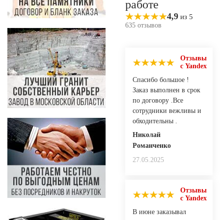
работе
4,9
из 5
635 отзывов
Отзывы
с Yandex
Спасибо большое !
Заказ выполнен в срок
по договору .Все
сотрудники вежливы и
обходительны .
Николай
Романченко
27.05.2025
Отзывы
с Yandex
В июне заказывал