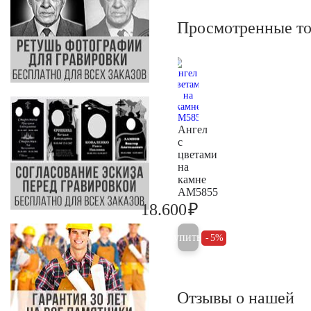
Просмотренные т
Ангел
с
цветами
на
камне
AM5855
₽
18.600
19.600
Купить
5%
Отзывы о нашей