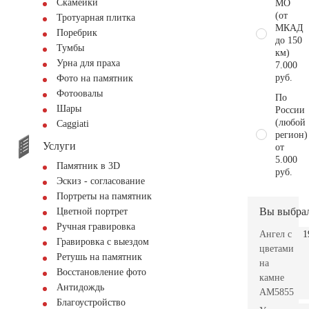
Скамейки
МО
(от
Тротуарная плитка
МКАД
Поребрик
до 150
Тумбы
км)
Урна для праха
7.000
руб.
Фото на памятник
Фотоовалы
По
Шары
России
(любой
Сaggiati
регион)
Услуги
от
5.000
Памятник в 3D
руб.
Эскиз - согласование
Портреты на памятник
Вы выбра
Цветной портрет
Ручная гравировка
Ангел с
1
Гравировка с выездом
цветами
Ретушь на памятник
на
Восстановление фото
камне
Антидождь
AM5855
Благоустройство