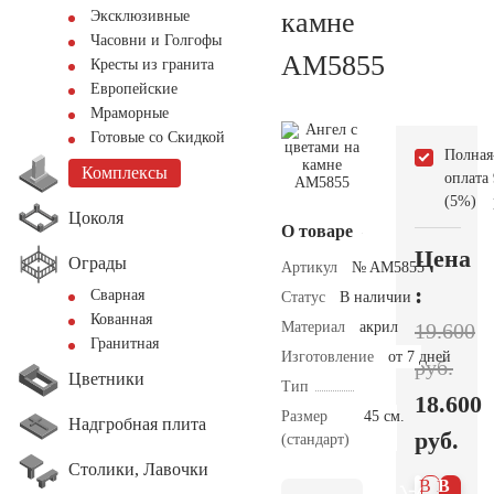
камне
Эксклюзивные
Часовни и Голгофы
AM5855
Кресты из гранита
Европейские
Мраморные
Готовые со Скидкой
Полная
Комплексы
оплата
(5%)
Цоколя
О товаре
Цена
Ограды
Артикул
№ AM5855
:
Сварная
Статус
В наличии
Кованная
Материал
акрил
19.600
Гранитная
Изготовление
от 7 дней
руб.
Цветники
Тип
18.600
Размер
45 см.
Надгробная плита
руб.
(стандарт)
Столики, Лавочки
В 1
В