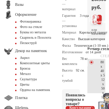
—
Вазы
руб.
материал
Оформление
Гарантия
3 года
В 1
В
—
клик
корзин
Фотокерамика
установка
Фото на стекле
или
Буквы из металла
Материал
Карельский гранит
наличные.
Скарпель и Позолота
Качество
Высшая категория
Пескоструй
Фаска
Техническая (1-10 мм.)
Размер сте
Декор на памятник
Изготовление
от 14 дней
СТЕ
Акрил
Вес
78 кг.
80
Композитные цветы
комплекта
x
Бронза
Высота
92 см.
40
Металл
x 5
с
Скульптура
12
тумбой
x
Цветы
50
Ордена на памятник
x
Появились
15
Плитка
вопросы о
27.
товаре?
Щебень
Консультация
100