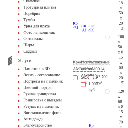
Скамейки
15
Тротуарная плитка
x
50
Поребрик
x
Тумбы
20
Урна для праха
37.
Фото на памятник
100
Фотоовалы
x
Шары
50
Сaggiati
x 8
15
Услуги
Крест
Искусственные
Распятие
x
60
AM3130
цветы
AM0914
Памятник в 3D
x
Эскиз - согласование
AM0730
34.500
43.700
20
Портреты на памятник
52.
руб.
руб.
1.000
Цветной портрет
руб.
120
Ручная гравировка
x
Гравировка с выездом
60
Ретушь на памятник
x 8
15
Восстановление фото
x
Антидождь
70
Благоустройство
x