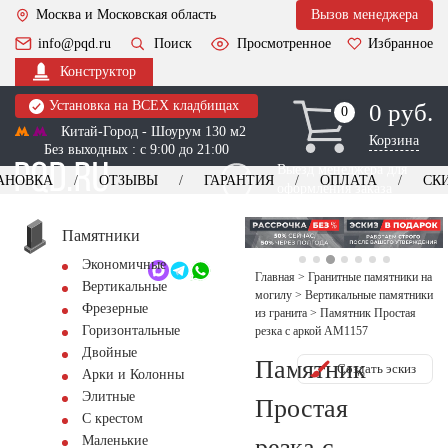
Москва и Московская область
Вызов менеджера
info@pqd.ru
Поиск
Просмотренное
Избранное
Конструктор
Установка на ВСЕХ кладбищах
0 руб.
0
0
Китай-Город - Шоурум 130 м2
Корзина
Без выходных : с 9:00 до 21:00
Выезд менеджера для
АНОВКА
ОТЗЫВЫ
ГАРАНТИЯ
ОПЛАТА
СК
оформления заказа
изготовление
Заказать выезд
памятников
+7 (495) 518-44-23
Памятники
Экономичные
Обратный звонок
Главная
>
Гранитные памятники на
Вертикальные
могилу
>
Вертикальные памятники
Фрезерные
из гранита
>
Памятник Простая
Горизонтальные
резка с аркой AM1157
Двойные
Памятник
Создать эскиз
Арки и Колонны
Элитные
Простая
С крестом
резка с
Маленькие