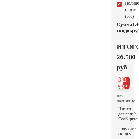
Полная
оплата
(5%)
Сумма
1.4
скидок
руб
ИТОГ
26.500
руб.
В 1
В
клик
корзин
или
наличные.
Нашли
дешевле?
Сообщите
и
получите
скидку.