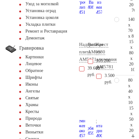
Уход за могилкой
20
70.
Установка оград
Установка цоколя
140
Укладка плитки
x
70
Ремонт и Реставрация
x 8
Демонтаж
15
Надгробная
Ваза
Крест
x
Гравировка
плита
AM0880
из
80
Картинки
x
AM5171
алюминия
103.200
Лицевое
20
AM5781
руб.
39.600
106.
Обратное
руб.
3.500
Шрифты
80
руб.
Иконы
x
Ангелы
40
x
Святые
10
Храмы
15
Кресты
x
Природа
50
x
Веточки
20
Виньетки
44.
Свечки