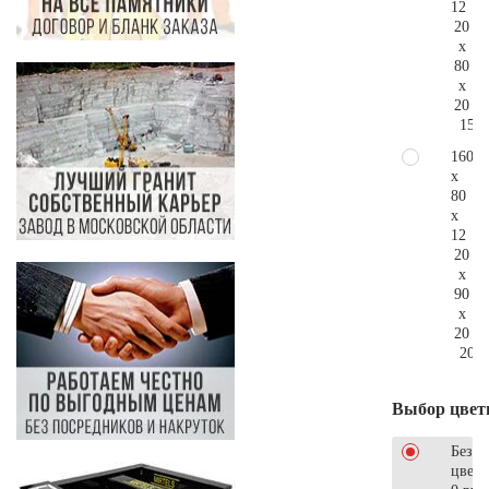
12
20
x
80
x
20
155.
160
x
80
x
12
20
x
90
x
20
207.
Выбор цвет
Без
цветн