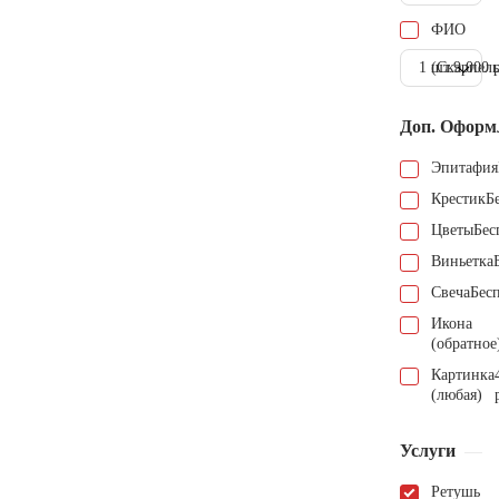
ФИО
1 шт.
(Скарпель
9.000 
Доп. Оформ
Эпитафия
Крестик
Б
Цветы
Бес
Виньетка
Свеча
Бес
Икона
(обратное
Картинка
(любая)
Услуги
Ретушь