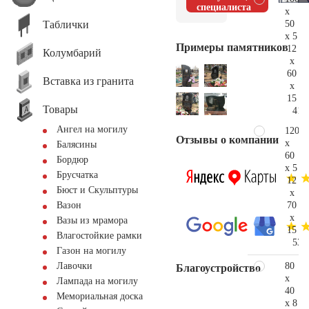
специалиста
x
Таблички
50
x 5
Примеры памятников
12
Колумбарий
x
60
Вставка из гранита
x
15
Товары
41.
Ангел на могилу
120
Отзывы о компании
x
Балясины
60
Бордюр
x 5
Брусчатка
12
Бюст и Скульптуры
x
70
Вазон
x
Вазы из мрамора
15
Влагостойкие рамки
53.
Газон на могилу
80
Лавочки
Благоустройство
x
Лампада на могилу
40
Мемориальная доска
x 8