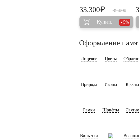
₽
33.300
35.000
Купить
5%
Оформление памя
Лицевое
Цветы
Обратно
Природа
Иконы
Кресты
Рамки
Шрифты
Святые
Виньетки
Военны