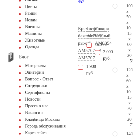
100
Цветы
x
Рамки
50
Ислам
x
Военные
10
Кремний
Скорбящая
Титан
15
Машины
бежево-
AM5939
медный
x
Животные
рыжий
AM0054
60
15.900
Одежда
x
АМ5707
руб.
2.000
20
Блог
AM5707
руб.
55.
Материалы
1.900
120
Эпитафии
руб.
x
Вопрос - Ответ
60
Сотрудники
x
10
Сертификаты
15
Новости
x
Пресса о нас
70
Вакансии
x
20
Кладбища Москвы
77.
Города обслуживания
Карта сайта
140