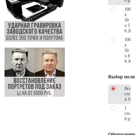
0 руб
100
x
50
x 5
6.200
100
x
50
x 8
9.300
Выбор поли
Все
стор
4.190
1
сторо
0 руб
Оформлени