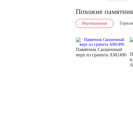
Похожие памятни
Вертикальные
Горизо
Памятник Скошенный
П
верх из гранита AM1490
п
A