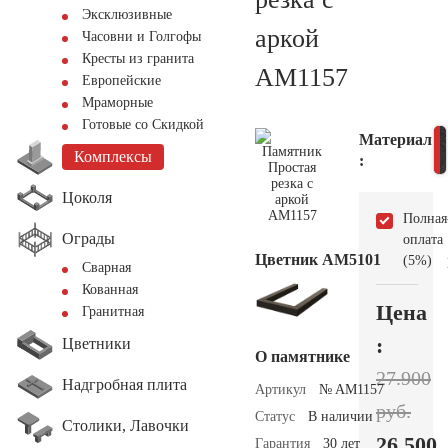
Эксклюзивные
аркой
Часовни и Голгофы
Кресты из гранита
AM1157
Европейские
Мраморные
Готовые со Скидкой
Материал
Комплексы
:
Цоколя
Полная
Ограды
оплата
Цветник АМ5101
(5%)
Сварная
Кованная
Цена
Гранитная
:
Цветники
О памятнике
27.900
Надгробная плита
Артикул
№ AM1157
руб.
Статус
В наличии
Столики, Лавочки
26.500
Гарантия
30 лет