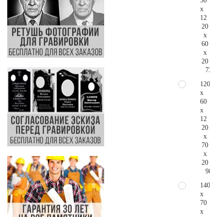
50
x
12
20
x
60
x
20
73.
120
x
60
x
12
20
x
70
x
20
98.
140
x
70
x