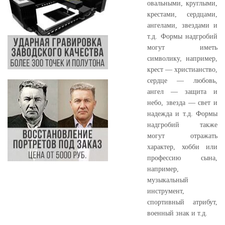
овальными, круглыми,
крестами, сердцами,
ангелами, звездами и
т.д. Формы надгробий
могут иметь
символику, например,
крест — христианство,
сердце — любовь,
ангел — защита и
небо, звезда — свет и
надежда и т.д. Формы
надгробий также
могут отражать
характер, хобби или
профессию сына,
например,
музыкальный
инструмент,
спортивный атрибут,
военный знак и т.д.