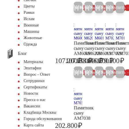
Цветы
Купить
Купить
Купить
Купить
Купить
5%
5%
5%
5%
Рамки
Ислам
Военные
Машины
Животные
Памятник
Памятник
Памятник
Памятник
Памят
Одежда
сыну
сыну
сыну
сыну
сыну
Блог
AM6009
AM6209
AM6013
AM7029
AM70
₽
₽
₽
₽
₽
107.200
107.200
133.800
146.200
179.300
112.800
112.800
140.800
153.900
18
Материалы
Эпитафии
Купить
Купить
Купить
Купить
Купить
5%
5%
5%
5%
Вопрос - Ответ
Сотрудники
Сертификаты
Новости
Пресса о нас
Вакансии
Памятник
Кладбища Москвы
сыну
AM7038
Города обслуживания
₽
202.800
Карта сайта
213.500