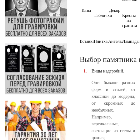
Вазы
Декор
Таблички
Кресты
из
гранита
Вставка
Плитка
Ангелы
Лампады
Выбор памятника 
Виды надгробий.
Они бывают разных
форм и стилей, от
классики до модерна,
от скромных до
необычных.
Например,
вертикальные,
состоящие из стелы и
цоколя,