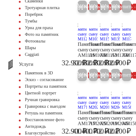
Скамейки
Купить
Купить
Купить
Купить
Купить
5%
5%
5%
5%
Тротуарная плитка
Поребрик
Тумбы
Урна для праха
Фото на памятник
Фотоовалы
Памятник
Памятник
Памятник
Памятник
Памят
Шары
сыну
сыну
сыну
сыну
сыну
Сaggiati
AM1126
AM1038
AM1153
AM1350
AM11
₽
₽
₽
₽
₽
32.900
32.900
32.900
32.900
32.900
34.600
34.600
34.600
34.600
34
Услуги
Памятник в 3D
Купить
Купить
Купить
Купить
Купить
5%
5%
5%
5%
Эскиз - согласование
Портреты на памятник
Цветной портрет
Ручная гравировка
Гравировка с выездом
Памятник
Памятник
Памятник
Памятник
Памят
Ретушь на памятник
сыну
сыну
сыну
сыну
сыну
Восстановление фото
AM1717
AM2025
AM2010
AM2045
AM15
Антидождь
₽
₽
₽
₽
₽
32.900
41.400
41.700
42.100
42.200
34.600
43.600
43.900
44.300
44
Благоустройство