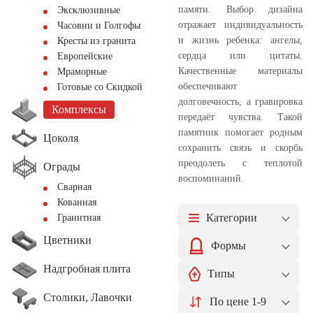
памяти. Выбор дизайна
Эксклюзивные
отражает индивидуальность
Часовни и Голгофы
и жизнь ребенка: ангелы,
Кресты из гранита
сердца или цитаты.
Европейские
Качественные материалы
Мраморные
обеспечивают
Готовые со Скидкой
долговечность, а гравировка
Комплексы
передаёт чувства. Такой
памятник помогает родным
Цоколя
сохранить связь и скорбь
преодолеть с теплотой
Ограды
воспоминаний.
Сварная
Кованная
Категории
Гранитная
Цветники
Формы
Надгробная плита
Типы
Столики, Лавочки
По цене 1-9