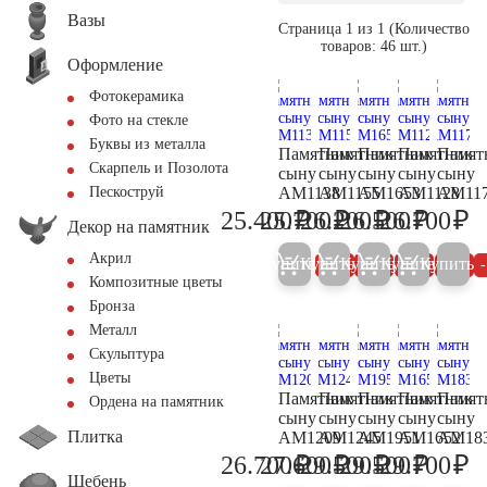
Вазы
Страница 1 из 1 (Количество
товаров: 46 шт.)
Оформление
Фотокерамика
Фото на стекле
Буквы из металла
Памятник
Памятник
Памятник
Памятник
Памят
Скарпель и Позолота
сыну
сыну
сыну
сыну
сыну
AM1138
AM1155
AM1653
AM1128
AM11
Пескоструй
₽
₽
₽
₽
₽
25.400
25.700
26.200
26.500
26.700
26.700
27.100
27.600
27.900
28
Декор на памятник
Акрил
Купить
Купить
Купить
Купить
Купить
5%
5%
5%
5%
Композитные цветы
Бронза
Металл
Скульптура
Цветы
Памятник
Памятник
Памятник
Памятник
Памят
Ордена на памятник
сыну
сыну
сыну
сыну
сыну
Плитка
AM1209
AM1245
AM1951
AM1652
AM18
₽
₽
₽
₽
₽
26.700
27.600
29.500
29.500
29.700
28.100
29.100
31.100
31.100
31
Щебень