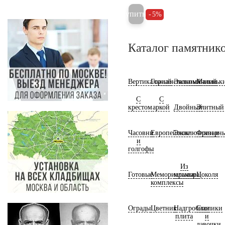
Купить
5%
Каталог памятник
Вертикальный
Горизонтальный
Экономичный
Маленьк
С
С
крестом
аркой
Двойный
Элитный
Часовни
Европейские
Эксклюзивные
Фрезерн
и
голгофы
Из
Готовые
Мемориальные
мрамора
Цоколя
комплексы
Ограды
Цветник
Надгробная
Столики
плита
и
лавочки