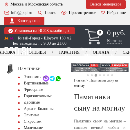
Москва и Московская область
Вызов менеджера
info@pqd.ru
Поиск
Просмотренное
Избранное
Конструктор
Установка на ВСЕХ кладбищах
0 руб.
0
0
Китай-Город - Шоурум 130 м2
Корзина
Без выходных : с 9:00 до 21:00
Выезд менеджера для
АНОВКА
ОТЗЫВЫ
ГАРАНТИЯ
ОПЛАТА
СК
оформления заказа
изготовление
Заказать выезд
памятников
+7 (495) 518-44-23
Памятники
Экономичные
Обратный звонок
Главная
>
Памятники сыну на
Вертикальные
могилу
Фрезерные
Памятники
Горизонтальные
Двойные
сыну на могилу
Арки и Колонны
Элитные
Памятник сыну на могиле –
С крестом
символ вечной любви и
Маленькие