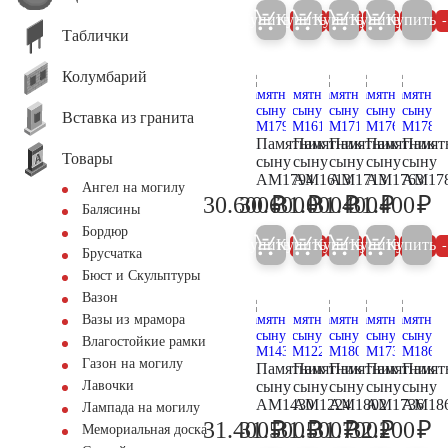
Купить
Купить
Купить
Купить
Купить
5%
5%
5%
5%
Таблички
Колумбарий
Вставка из гранита
Памятник
Памятник
Памятник
Памятник
Памят
Товары
сыну
сыну
сыну
сыну
сыну
AM1794
AM1613
AM1713
AM1763
AM17
Ангел на могилу
₽
₽
₽
₽
₽
30.600
30.600
31.000
31.400
31.400
32.200
32.200
32.600
33.000
33
Балясины
Бордюр
Купить
Купить
Купить
Купить
Купить
5%
5%
5%
5%
Брусчатка
Бюст и Скульптуры
Вазон
Вазы из мрамора
Влагостойкие рамки
Газон на могилу
Памятник
Памятник
Памятник
Памятник
Памят
сыну
сыну
сыну
сыну
сыну
Лавочки
AM1430
AM1224
AM1802
AM1736
AM18
Лампада на могилу
₽
₽
₽
₽
₽
31.400
31.500
31.500
31.700
32.200
Мемориальная доска
33.000
33.200
33.200
33.400
33