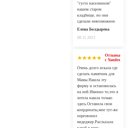
"густо населенном"
нашем старом
кладбище, но они
сделали невозможное.
Елена Болдырева
08.11.2023
Отзывы
с Yandex
Очень долго искала где
сделать памятник для
Мамы.Нашла эту
фирму и остановилась
на ней.Именно то,что я
хотела нашла только
здесь.Оставила свои
координаты,мне тут-же
перезвонил
медеджер.Рассказала
какой я хочу