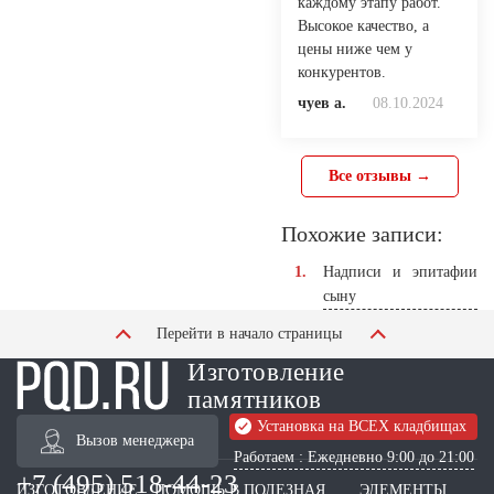
каждому этапу работ.
Высокое качество, а
цены ниже чем у
конкурентов.
чуев а.
08.10.2024
Все отзывы →
Похожие записи:
Надписи и эпитафии
сыну
Перейти в начало страницы
Изготовление
памятников
Установка на ВСЕХ кладбищах
Вызов менеджера
Работаем : Ежедневно 9:00 до 21:00
+7 (495) 518-44-23
ИЗГОТОВЛЕНИЕ
ПОМОЩЬ В
ПОЛЕЗНАЯ
ЭЛЕМЕНТЫ