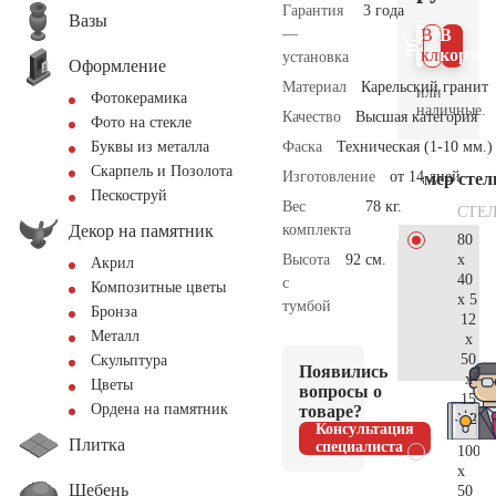
Гарантия
3 года
Вазы
—
В 1
В
клик
корзин
установка
Оформление
Материал
Карельский гранит
или
Фотокерамика
наличные.
Качество
Высшая категория
Фото на стекле
Фаска
Техническая (1-10 мм.)
Буквы из металла
Скарпель и Позолота
Изготовление
от 14 дней
Размер сте
Пескоструй
Вес
78 кг.
СТЕ
Декор на памятник
комплекта
80
x
Высота
92 см.
Акрил
40
с
Композитные цветы
x 5
тумбой
Бронза
12
Металл
x
50
Скульптура
Появились
x
Цветы
вопросы о
15
Ордена на памятник
товаре?
27.
Консультация
Плитка
специалиста
100
x
Щебень
50