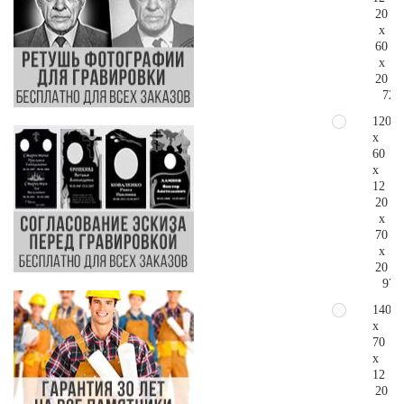
20
x
60
x
20
72.
120
x
60
x
12
20
x
70
x
20
97.
140
x
70
x
12
20