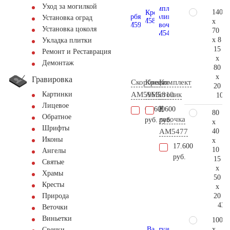
Уход за могилкой
140
Установка оград
x
Установка цоколя
70
x 8
Укладка плитки
15
Ремонт и Реставрация
x
Демонтаж
80
x
Гравировка
Скорбящая
Крест
Комплект
20
AM5963
AM5810
столик
Картинки
105.
Лицевое
и
63.600
8.600
80
Обратное
лавочка
руб.
руб.
x
Шрифты
40
АМ5477
Иконы
x
17.600
10
Ангелы
руб.
15
Святые
x
Храмы
50
Кресты
x
20
Природа
43.
Веточки
Виньетки
100
x
Свечки