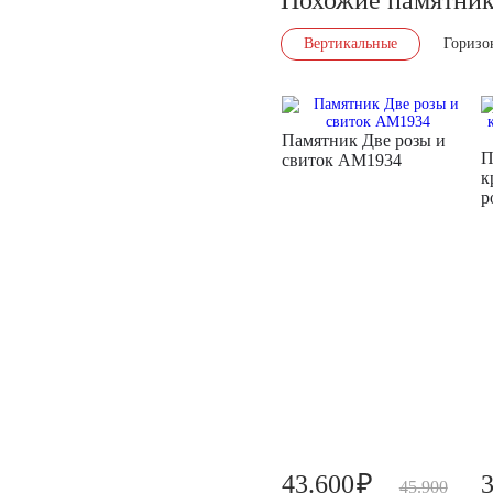
Вертикальные
Горизо
Памятник Две розы и
П
свиток AM1934
к
р
₽
43.600
45.900