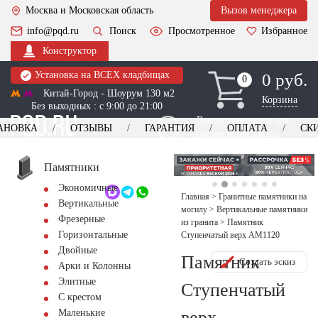
Москва и Московская область
Вызов менеджера
info@pqd.ru
Поиск
Просмотренное
Избранное
Конструктор
Установка на ВСЕХ кладбищах
0 руб.
0
0
Китай-Город - Шоурум 130 м2
Корзина
Без выходных : с 9:00 до 21:00
Выезд менеджера для
АНОВКА
ОТЗЫВЫ
ГАРАНТИЯ
ОПЛАТА
СК
оформления заказа
изготовление
Заказать выезд
памятников
+7 (495) 518-44-23
Памятники
Экономичные
Обратный звонок
Главная
>
Гранитные памятники на
Вертикальные
могилу
>
Вертикальные памятники
Фрезерные
из гранита
>
Памятник
Горизонтальные
Ступенчатый верх AM1120
Двойные
Памятник
Создать эскиз
Арки и Колонны
Элитные
Ступенчатый
С крестом
верх
Маленькие