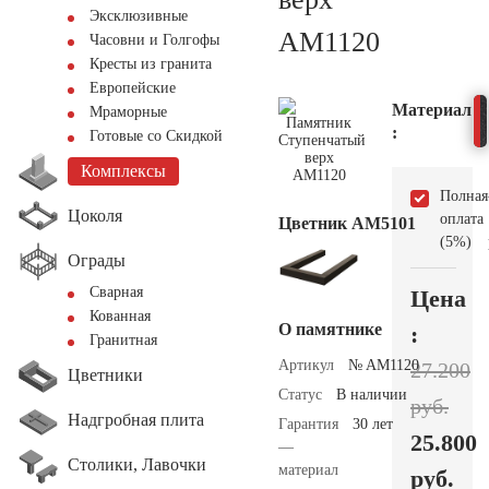
Эксклюзивные
AM1120
Часовни и Голгофы
Кресты из гранита
Европейские
Материал
Мраморные
:
Готовые со Скидкой
Комплексы
Полная
Цоколя
оплата
Цветник АМ5101
(5%)
Ограды
Сварная
Цена
Кованная
О памятнике
:
Гранитная
Артикул
№ AM1120
27.200
Цветники
Статус
В наличии
руб.
Надгробная плита
Гарантия
30 лет
25.800
—
Столики, Лавочки
материал
руб.