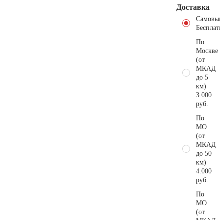
Доставка
Самовы
Бесплат
По
Москве
(от
МКАД
до 5
км)
3.000
руб.
По
МО
(от
МКАД
до 50
км)
4.000
руб.
По
МО
(от