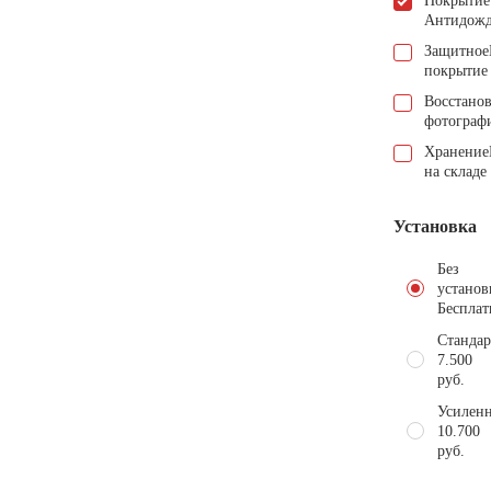
Покрытие
Антидож
Защитное
покрытие
Восстано
фотограф
Хранение
на складе
Установка
Без
установ
Бесплат
Стандар
7.500
руб.
Усиленн
10.700
руб.