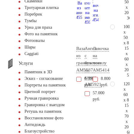
Скамейки
50
x
Тротуарная плитка
20
Поребрик
36.
Тумбы
100
Урна для праха
x
Фото на памятник
50
Фотоовалы
x 8
Шары
15
Ваза
Ангел
Лавочка
x
Сaggiati
из
с
на
60
гранита
букетом
могилу
Услуги
x
20
AM5537
на
AM5414
Памятник в 3D
51.
камне
6.300
8.800
Эскиз - согласование
120
AM5921
руб.
руб.
Портреты на памятник
x
Цветной портрет
57.000
60
Ручная гравировка
руб.
x 8
Гравировка с выездом
15
x
Ретушь на памятник
70
Восстановление фото
x
Антидождь
20
Благоустройство
68.