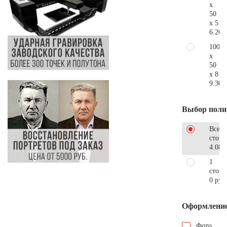
x
50
x 5
6.200
100
x
50
x 8
9.300
Выбор поли
Все
стор
4.080
1
сторо
0 руб
Оформлени
Фото