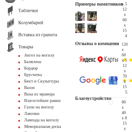
Примеры памятников
x 5
12
Таблички
x
60
Колумбарий
x
15
Вставка из гранита
41.
Отзывы о компании
120
Товары
x
60
Ангел на могилу
x 5
Балясины
12
Бордюр
x
Брусчатка
70
Бюст и Скульптуры
x
15
Вазон
52.
Вазы из мрамора
Благоустройство
Влагостойкие рамки
80
Газон на могилу
x
40
Лавочки
x 8
Лампада на могилу
15
Мемориальная доска
x