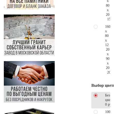
x
80
x
20
154.
160
x
80
x
12
20
x
90
x
20
205.
Выбор цвет
Без
цветн
0 руб
100