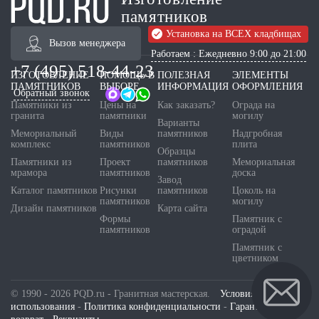
памятников
Установка на ВСЕХ кладбищах
Вызов менеджера
Работаем : Ежедневно 9:00 до 21:00
+7 (495) 518-44-23
ИЗГОТОВЛЕНИЕ
ПОМОЩЬ В
ПОЛЕЗНАЯ
ЭЛЕМЕНТЫ
ПАМЯТНИКОВ
ВЫБОРЕ
ИНФОРМАЦИЯ
ОФОРМЛЕНИЯ
Обратный звонок
Памятники из
Цены на
Как заказать?
Ограда на
гранита
памятники
могилу
Варианты
Мемориальный
Виды
памятников
Надгробная
комплекс
памятников
плита
Образцы
Памятники из
Проект
памятников
Мемориальная
мрамора
памятников
доска
Завод
Каталог памятников
Рисунки
памятников
Цоколь на
памятников
могилу
Дизайн памятников
Карта сайта
Формы
Памятник с
памятников
оградой
Памятник с
цветником
© 1990 - 2026 PQD.ru - Гранитная мастерская.
Условия
использования
-
Политика конфиденциальности
-
Гарантия и