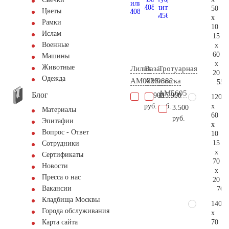
50
Цветы
x
Рамки
10
Ислам
15
Военные
x
60
Машины
x
Животные
Лилия
Ваза
Тротуарная
20
Одежда
AM0823
AM0882
плитка
55.
AM5605
Блог
13.900
115.900
120
x
руб.
руб.
3.500
Материалы
60
руб.
Эпитафии
x
Вопрос - Ответ
10
15
Сотрудники
x
Сертификаты
70
Новости
x
Пресса о нас
20
Вакансии
76.
Кладбища Москвы
140
Города обслуживания
x
70
Карта сайта