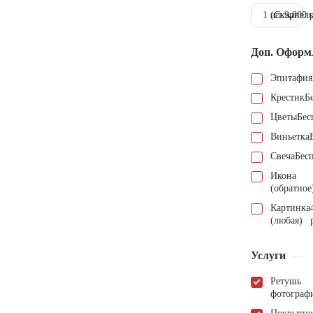
1 шт.
(Скарпель
9.000 
Доп. Оформ
Эпитафия
Крестик
Б
Цветы
Бес
Виньетка
Свеча
Бес
Икона
(обратное
Картинка
(любая)
Услуги
Ретушь
фотограф