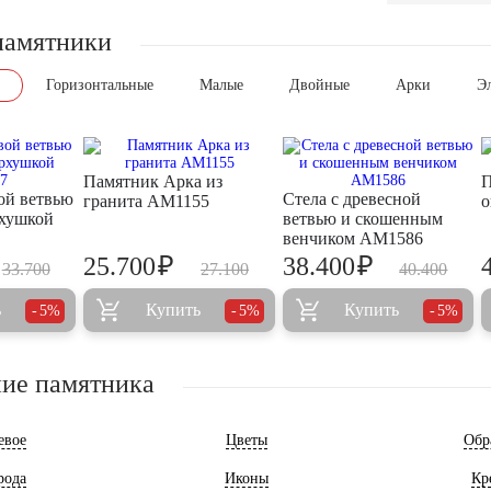
памятники
Горизонтальные
Малые
Двойные
Арки
Э
Памятник Арка из
П
ой ветвью
Стела с древесной
гранита AM1155
о
рхушкой
ветвью и скошенным
венчиком AM1586
₽
₽
25.700
38.400
33.700
27.100
40.400
ь
Купить
Купить
5%
5%
5%
ие памятника
евое
Цветы
Обр
рода
Иконы
Кр