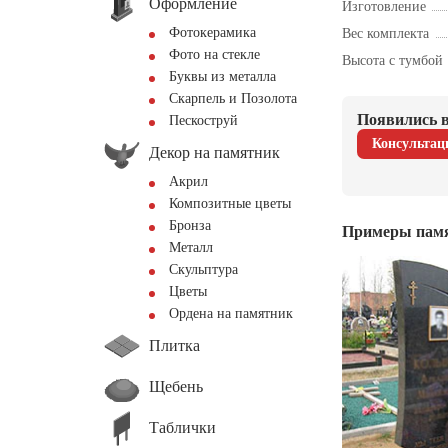
Оформление
Изготовление
Фотокерамика
Вес комплекта
Фото на стекле
Высота с тумбой
Буквы из металла
Скарпель и Позолота
Появились в
Пескоструй
Консультац
Декор на памятник
Акрил
Композитные цветы
Бронза
Примеры пам
Металл
Скульптура
Цветы
Ордена на памятник
Плитка
Щебень
Таблички