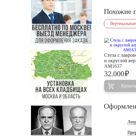
Похожие 
Вертикальные
Стела с лавров
и округлой ве
AM1637
₽
32.000
Купит
Оформлен
Лиц
При