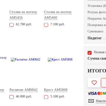
Установка (Б
Столик на могилу
Столик на могилу
Ретушь фот
AM5456
AM5400
Покрытие А
62.700 руб.
7.100 руб.
Полировка в
Самовывоз
Подитог
Полная 
Сумма ски
ИТОГ
илу
Распятие AM0842
Крест AM5808
46.000 руб.
5.100 руб.
Нашли 