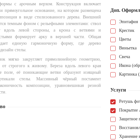
формы с арочным верхом. Конструкция включает
Доп. Оформл
и прямоугольное основание, на котором размещена
мпозиция в виде стилизованного дерева. Внешний
Эпитафия
ется темным фоном с рельефными элементами: ствол
ит вдоль левой стороны, а крона с ветвями и
Крестик
тьями формирует арку в верхней части. Общая
Цветы
здает единую гармоничную форму, где дерево
Виньетка
дизайн стелы.
Свеча
ок мягко закругляет прямолинейную геометрию,
Икона (обр
д от строгого к живому. Береза вдоль левого края
ое поле, её поникающие ветви образуют изящный
Картинка (
ертикали стелы. Массивный чёрный постамент
аконичность композиции, уравновешивая резной
Услуги
сти.
Ретушь фо
тво
Покрытие 
Защитное 
Восстанов
Хранение н