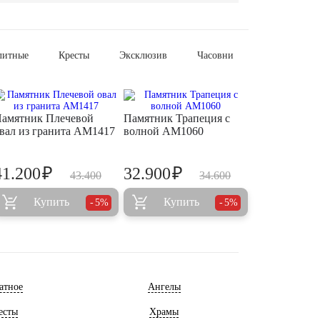
литные
Кресты
Эксклюзив
Часовни
амятник Плечевой
Памятник Трапеция с
вал из гранита AM1417
волной AM1060
₽
₽
41.200
32.900
43.400
34.600
Купить
Купить
5%
5%
атное
Ангелы
есты
Храмы