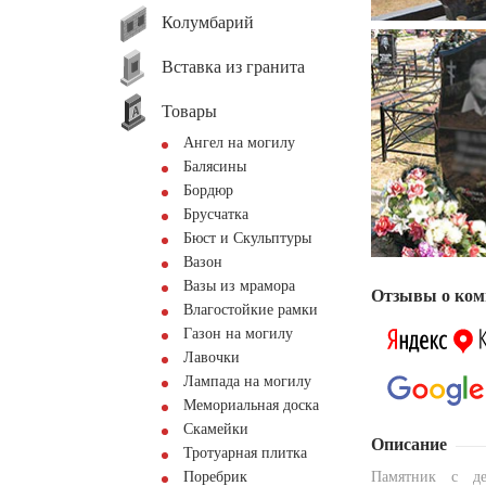
Колумбарий
Вставка из гранита
Товары
Ангел на могилу
Балясины
Бордюр
Брусчатка
Бюст и Скульптуры
Вазон
Вазы из мрамора
Отзывы о ком
Влагостойкие рамки
Газон на могилу
Лавочки
Лампада на могилу
Мемориальная доска
Скамейки
Описание
Тротуарная плитка
Поребрик
Памятник с де