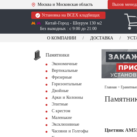
Москва и Московская область
Вызов менед
Установка на ВСЕХ кладбищах
Китай-Город - Шоурум 130 м2
Без выходных : с 9:00 до 21:00
О КОМПАНИИ
ДОСТАВКА
УСТ
Памятники
Экономичные
Вертикальные
Фрезерные
Горизонтальные
Главная
>
Гранитные
Двойные
Памятник
Арки и Колонны
Элитные
С крестом
Маленькие
Эксклюзивные
Цветник АМ5
Часовни и Голгофы