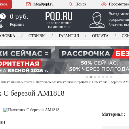
жера
info@pqd.ru
Поиск
Просмотре
Выезд мене
0 руб.
0
0
оформления
изготовление
Корзина
Заказать вы
памятников
АНОВКА
ОТЗЫВЫ
ГАРАНТИЯ
ОПЛАТА
СК
 памятники на могилу
>
Вертикальные памятники из гранита
>
Памятник С березой AM
 С березой AM1818
Материал :
101