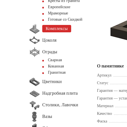
Кресты из гранита
Европейские
Мраморные
Готовые со Скидкой
Комплексы
Цоколя
Ограды
Сварная
О памятнике
Кованная
Гранитная
Артикул
Цветники
Статус
Гарантия — мате
Надгробная плита
Гарантия — уста
Столики, Лавочки
Материал
Качество
Вазы
Фаска