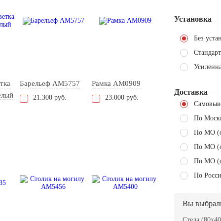
Установка
Без уста
Стандарт
Усиленн
тка
Барельеф AM5757
Рамка AM0909
Доставка
елый
21.300 руб.
23.000 руб.
Самовыв
По Моск
По МО (
По МО (
По МО (
По Росси
Вы выбрал
Стела (80x40