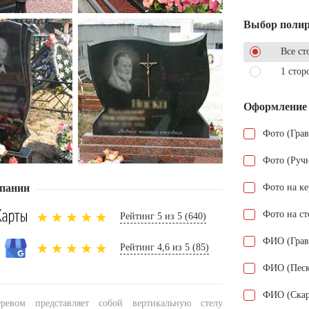
Выбор поли
Все ст
1 стор
Оформление
Фото (Гра
Фото (Руч
пании
Фото на к
Фото на ст
Рейтинг 5 из 5 (640)
ФИО (Грав
Рейтинг 4,6 из 5 (85)
ФИО (Песк
ФИО (Скар
ревом представляет собой вертикальную стелу