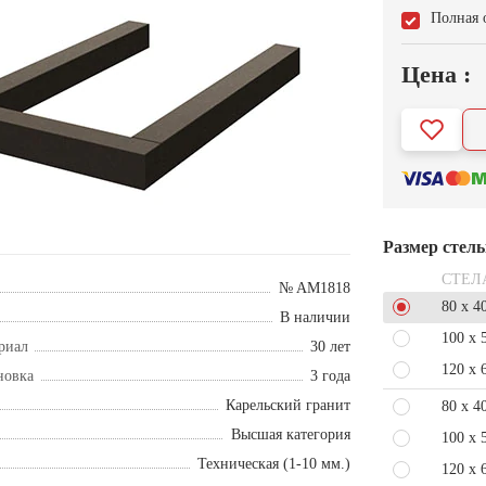
Полная 
Цена :
Размер стел
СТЕЛ
№ AM1818
80 x 4
В наличии
100 x 
риал
30 лет
120 x 
новка
3 года
Карельский гранит
80 x 4
Высшая категория
100 x 
Техническая (1-10 мм.)
120 x 