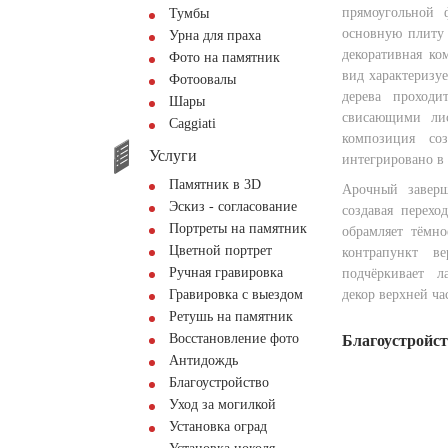
прямоугольной 
Тумбы
основную плиту 
Урна для праха
декоративная ко
Фото на памятник
вид характеризу
Фотоовалы
дерева проход
Шары
свисающими лис
Сaggiati
композиция со
Услуги
интегрировано в 
Памятник в 3D
Арочный заверш
Эскиз - согласование
создавая перехо
Портреты на памятник
обрамляет тёмн
Цветной портрет
контрапункт в
Ручная гравировка
подчёркивает л
Гравировка с выездом
декор верхней ча
Ретушь на памятник
Восстановление фото
Благоустройс
Антидождь
Благоустройство
Уход за могилкой
Установка оград