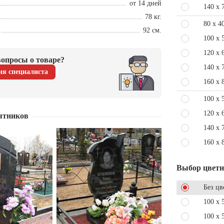
от 14 дней
140 x 
78 кг.
80 x 4
92 см.
100 x 
120 x 
опросы о товаре?
140 x 
ия специалиста
160 x 
100 x 
120 x 
ятников
140 x 
160 x 
Выбор цвет
Без цв
100 x 
100 x 