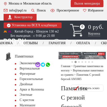
Москва и Московская область
Вызов менеджера
info@pqd.ru
Поиск
Просмотренное
Избранное
Конструктор
Установка на ВСЕХ кладбищах
0 руб.
0
0
Китай-Город - Шоурум 130 м2
Корзина
Без выходных : с 9:00 до 21:00
Выезд менеджера для
АНОВКА
ОТЗЫВЫ
ГАРАНТИЯ
ОПЛАТА
СК
оформления заказа
изготовление
Заказать выезд
памятников
+7 (495) 518-44-23
Памятники
Экономичные
Обратный звонок
Главная
>
Гранитные памятники на
Вертикальные
могилу
>
Вертикальные памятники
Фрезерные
из гранита
>
Памятник С резной
Горизонтальные
березой AM1885
Двойные
Памятник
Создать эскиз
Арки и Колонны
Элитные
С резной
С крестом
березой
Маленькие