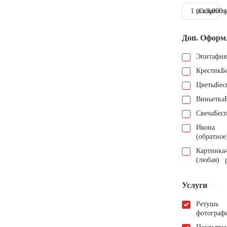
1 шт.
(Скарпель
9.000 
Доп. Оформ
Эпитафия
Крестик
Б
Цветы
Бес
Виньетка
Свеча
Бес
Икона
(обратное
Картинка
(любая)
Услуги
Ретушь
фотограф