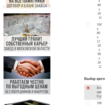
x
80
x
20
167.
160
x
80
x
12
20
x
90
x
20
220.
Выбор цвет
Без
цветн
0 руб
100