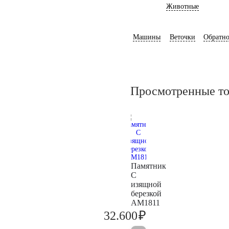
Животные
Машины
Веточки
Обратно
Просмотренные т
Памятник
С
изящной
березкой
AM1811
₽
32.600
34.300