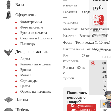
—
Вазы
материал
руб.
Гарантия
3 года
Оформление
—
В 1
В
клик
корзин
Фотокерамика
установка
Фото на стекле
Материал
Карельский гранит
или
Буквы из металла
наличные.
Качество
Высшая категория
Скарпель и Позолота
Фаска
Техническая (1-10 мм.)
Пескоструй
Изготовление
от 14 дней
Размер сте
Декор на памятник
Вес
78 кг.
СТЕ
Акрил
комплекта
80
Композитные цветы
x
Высота
92 см.
Бронза
40
с
Металл
x 5
тумбой
Скульптура
12
x
Цветы
50
Ордена на памятник
Появились
x
вопросы о
15
Плитка
товаре?
34.
Консультация
Щебень
специалиста
100