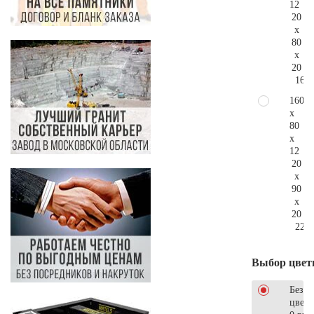
12
20
x
80
x
20
166.
160
x
80
x
12
20
x
90
x
20
220.
Выбор цвет
Без
цветн