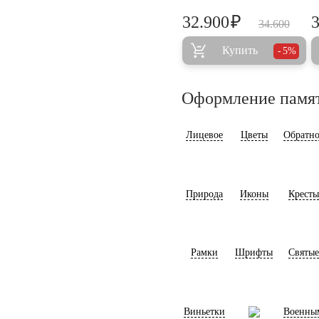
₽
32.900
34.600
Купить
5%
Оформление памя
Лицевое
Цветы
Обратно
Природа
Иконы
Кресты
Рамки
Шрифты
Святые
Виньетки
Военны