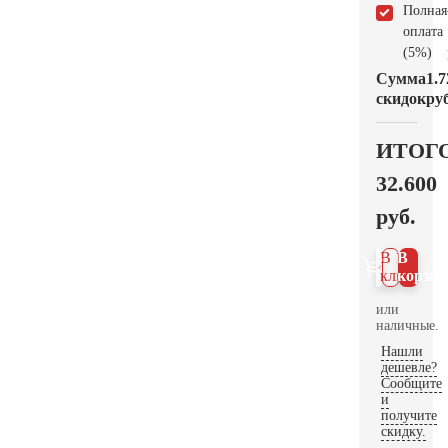
Полная
оплата
(5%)
Сумма
1.7
скидок
руб
ИТОГ
32.600
руб.
В 1
В
клик
корзин
или
наличные.
Нашли
дешевле?
Сообщите
и
получите
скидку.