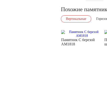
Похожие памятни
Вертикальные
Горизо
Памятник С березой
П
AM1818
щ