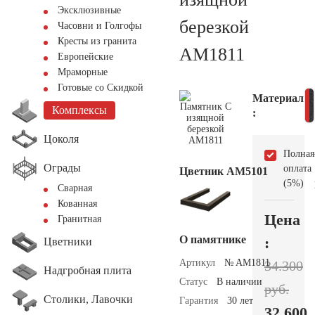
Эксклюзивные
березкой
Часовни и Голгофы
Кресты из гранита
AM1811
Европейские
Мраморные
Готовые со Скидкой
Материал
Комплексы
:
Цоколя
Полная
Ограды
оплата
Цветник АМ5101
(5%)
Сварная
Кованная
Цена
Гранитная
О памятнике
:
Цветники
Артикул
№ AM1811
34.300
Надгробная плита
Статус
В наличии
руб.
Столики, Лавочки
Гарантия
30 лет
32.600