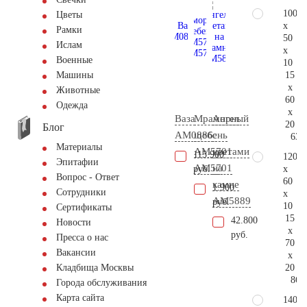
100
Цветы
x
Рамки
50
Ислам
x
Военные
10
15
Машины
x
Животные
60
Одежда
x
Ваза
Мраморный
Ангел
20
Блог
AM0886
щебень
с
63.
Материалы
АМ5701
цветами
115.900
120
Эпитафии
AM5701
на
x
руб.
Вопрос - Ответ
60
камне
1.900
Сотрудники
x
AM5889
руб.
10
Сертификаты
15
42.800
Новости
x
руб.
Пресса о нас
70
Вакансии
x
20
Кладбища Москвы
86.
Города обслуживания
Карта сайта
140