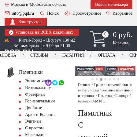
Москва и Московская область
Вызов менеджера
info@pqd.ru
Поиск
Просмотренное
Избранное
Конструктор
Установка на ВСЕХ кладбищах
0 руб.
0
0
Китай-Город - Шоурум 130 м2
Корзина
Без выходных : с 9:00 до 21:00
Выезд менеджера для
АНОВКА
ОТЗЫВЫ
ГАРАНТИЯ
ОПЛАТА
СК
оформления заказа
изготовление
Заказать выезд
памятников
+7 (495) 518-44-23
Памятники
Экономичные
Обратный звонок
Главная
>
Гранитные памятники на
Вертикальные
могилу
>
Вертикальные памятники
Фрезерные
из гранита
>
Памятник С изящной
Горизонтальные
березкой AM1811
Двойные
Памятник
Арки и Колонны
Элитные
С
С крестом
изящной
Маленькие