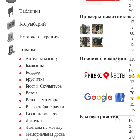
x
Таблички
50
Примеры памятников
x 5
12
Колумбарий
x
60
Вставка из гранита
x
15
Товары
49.
Отзывы о компании
Ангел на могилу
120
x
Балясины
60
Бордюр
x 5
Брусчатка
12
Бюст и Скульптуры
x
70
Вазон
x
Вазы из мрамора
15
Влагостойкие рамки
62.
Газон на могилу
Благоустройство
80
Лавочки
x
Лампада на могилу
40
Мемориальная доска
x 8