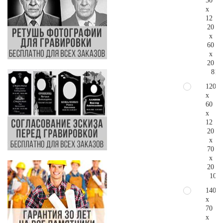
50
x
12
20
x
60
x
20
81.
120
x
60
x
12
20
x
70
x
20
108.
140
x
70
x