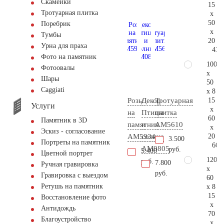
Скамейки
15
Тротуарная плитка
x
50
Поребрик
x
Тумбы
20
Урна для праха
43.
Фото на памятник
100
Фотоовалы
x
Шары
50
Сaggiati
x 8
15
Розы
Декор
Тротуарная
Услуги
x
на
Птицы
плитка
60
Памятник в 3D
памятник
и
AM5610
x
Эскиз - согласование
20
AM5934
солнце
3.500
Портреты на памятник
60.
AM0805
руб.
5.400
Цветной портрет
120
руб.
7.800
Ручная гравировка
x
руб.
Гравировка с выездом
60
Ретушь на памятник
x 8
15
Восстановление фото
x
Антидождь
70
Благоустройство
x