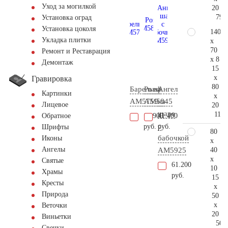
Уход за могилкой
20
79.
Установка оград
Установка цоколя
140
Укладка плитки
x
70
Ремонт и Реставрация
x 8
Демонтаж
15
x
Гравировка
80
Барельеф
Розы
Ангел
Картинки
x
AM5759
AM5845
на
Лицевое
20
шаре
117.
15.900
41.400
Обратное
с
руб.
руб.
Шрифты
80
бабочкой
Иконы
x
Ангелы
40
AM5925
x
Святые
61.200
10
Храмы
руб.
15
Кресты
x
Природа
50
x
Веточки
20
Виньетки
50.
Свечки