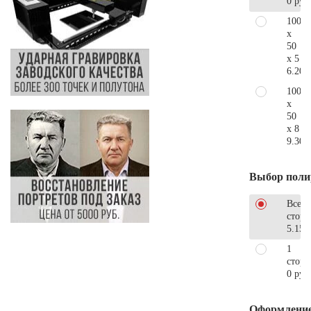
0 руб
100
x
50
x 5
6.200
100
x
50
x 8
9.300
Выбор поли
Все
стор
5.150
1
сторо
0 руб
Оформлени