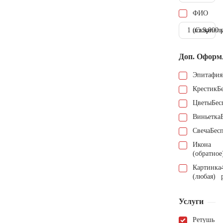
ФИО
1 шт.
(Скарпель
9.000 
Доп. Оформ
Эпитафия
Крестик
Б
Цветы
Бес
Виньетка
Свеча
Бес
Икона
(обратное
Картинка
(любая)
Услуги
Ретушь