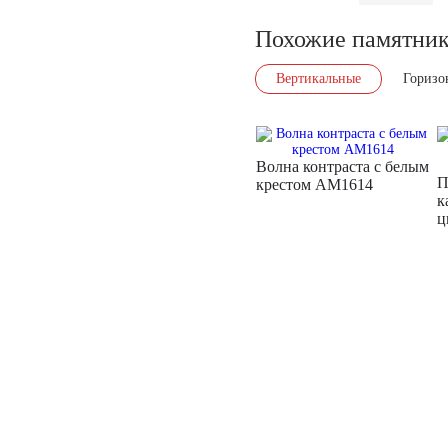
Похожие памятни
Вертикальные
Горизо
Волна контраста с белым
П
крестом AM1614
к
ц