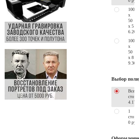
0 руб
100
x
50
x 5
6.200
100
x
50
x 8
9.300
Выбор поли
Все
стор
4.170
1
сторо
0 руб
Оформлени