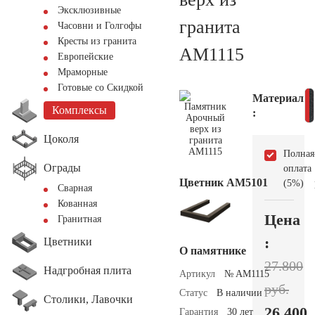
Эксклюзивные
гранита
Часовни и Голгофы
Кресты из гранита
AM1115
Европейские
Мраморные
Готовые со Скидкой
Материал
Комплексы
:
Цоколя
Полная
Ограды
оплата
Цветник АМ5101
(5%)
Сварная
Кованная
Цена
Гранитная
:
Цветники
О памятнике
27.800
Надгробная плита
Артикул
№ AM1115
руб.
Статус
В наличии
Столики, Лавочки
26.400
Гарантия
30 лет