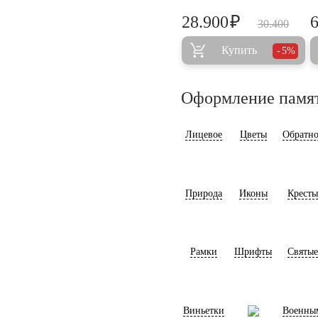
₽
28.900
30.400
Купить
5%
Оформление памя
Лицевое
Цветы
Обратно
Природа
Иконы
Кресты
Рамки
Шрифты
Святые
Виньетки
Военны