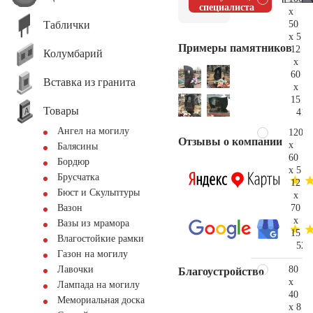
специалиста
x
Таблички
50
x 5
Примеры памятников
12
Колумбарий
x
60
Вставка из гранита
x
15
Товары
41.
Ангел на могилу
120
Отзывы о компании
x
Балясины
60
Бордюр
x 5
Брусчатка
12
Бюст и Скульптуры
x
70
Вазон
x
Вазы из мрамора
15
Влагостойкие рамки
52.
Газон на могилу
80
Лавочки
Благоустройство
x
Лампада на могилу
40
Мемориальная доска
x 8