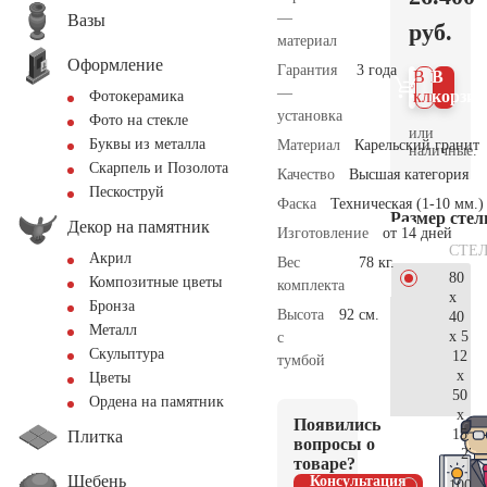
—
Вазы
руб.
материал
Оформление
Гарантия
3 года
В 1
В
—
клик
корзин
Фотокерамика
установка
Фото на стекле
или
Буквы из металла
Материал
Карельский гранит
наличные.
Скарпель и Позолота
Качество
Высшая категория
Пескоструй
Фаска
Техническая (1-10 мм.)
Размер сте
Декор на памятник
Изготовление
от 14 дней
СТЕ
Акрил
Вес
78 кг.
80
Композитные цветы
комплекта
x
Бронза
Высота
92 см.
40
Металл
x 5
с
Скульптура
12
тумбой
x
Цветы
50
Ордена на памятник
x
Появились
15
Плитка
вопросы о
27.
товаре?
Щебень
Консультация
100