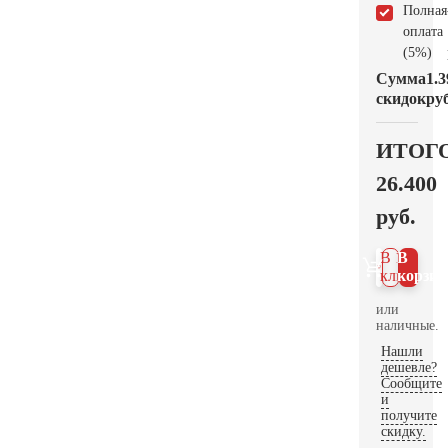
Полная
оплата
(5%)
Сумма
1.3
скидок
руб
ИТОГ
26.400
руб.
В 1
В
клик
корзин
или
наличные.
Нашли
дешевле?
Сообщите
и
получите
скидку.