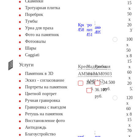
Скамейки
15
Тротуарная плитка
x
50
Поребрик
x
Тумбы
20
Урна для праха
37.
Фото на памятник
100
Фотоовалы
x
Шары
50
Сaggiati
x 8
15
Услуги
Крест
Надгробная
Рамка
x
60
AM5817
плита
AM0903
Памятник в 3D
x
Эскиз - согласование
AM5162
34.500
34.500
20
Портреты на памятник
52.
руб.
руб.
36.100
Цветной портрет
руб.
120
Ручная гравировка
x
Гравировка с выездом
60
Ретушь на памятник
x 8
15
Восстановление фото
x
Антидождь
70
Благоустройство
x