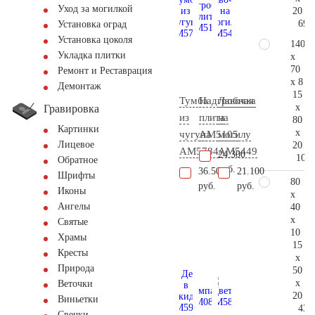
Уход за могилкой
20
69.
Установка оград
Установка цоколя
140
Укладка плитки
x
70
Ремонт и Реставрация
x 8
Демонтаж
15
Тумба
Надгробная
Лавочка
x
Гравировка
из
плита
на
80
Картинки
x
чугуна
AM5105
могилу
Лицевое
20
AM5784
AM5449
24.300
106.
Обратное
руб.
36.500
21.100
Шрифты
80
руб.
руб.
Иконы
x
Ангелы
40
x
Святые
10
Храмы
15
Кресты
x
Природа
50
x
Веточки
20
Виньетки
43.
Свечки