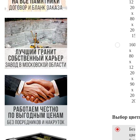
12
20
x
80
x
20
155.
160
x
80
x
12
20
x
90
x
20
207.
Выбор цвет
Без
цветн