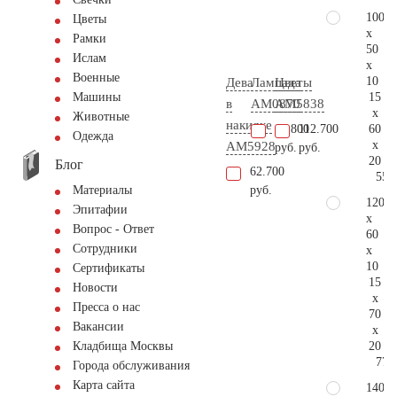
100
Цветы
x
Рамки
50
Ислам
x
Военные
10
Дева
Лампада
Цветы
15
Машины
в
AM0870
AM5838
x
Животные
накидке
60
60.800
112.700
Одежда
x
AM5928
руб.
руб.
20
Блог
62.700
55.
руб.
Материалы
120
Эпитафии
x
Вопрос - Ответ
60
Сотрудники
x
10
Сертификаты
15
Новости
x
Пресса о нас
70
Вакансии
x
20
Кладбища Москвы
77.
Города обслуживания
Карта сайта
140