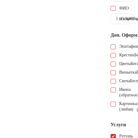
ФИО
1 шт.
(Скарпель
9.000 
Доп. Оформ
Эпитафия
Крестик
Б
Цветы
Бес
Виньетка
Свеча
Бес
Икона
(обратное
Картинка
(любая)
Услуги
Ретушь