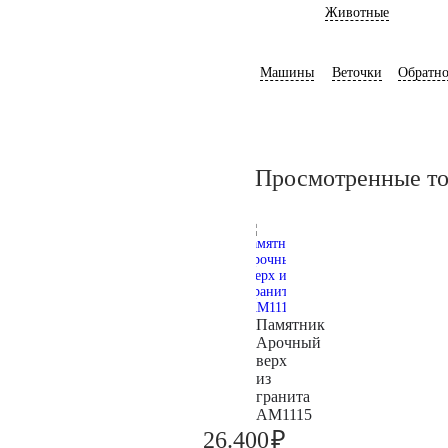
Животные
Машины
Веточки
Обратно
Просмотренные т
Памятник
Арочный
верх
из
гранита
AM1115
₽
26.400
27.800