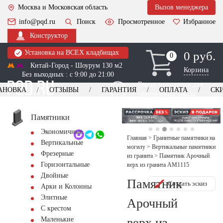
Москва и Московская область
Вызов менеджера
info@pqd.ru
Поиск
Просмотренное
Избранное
Конструктор
Установка на ВСЕХ кладбищах
0 руб.
0
0
Китай-Город - Шоурум 130 м2
Корзина
Без выходных : с 9:00 до 21:00
Выезд менеджера для
АНОВКА
ОТЗЫВЫ
ГАРАНТИЯ
ОПЛАТА
СК
оформления заказа
изготовление
Заказать выезд
памятников
+7 (495) 518-44-23
Памятники
Экономичные
Обратный звонок
Главная
>
Гранитные памятники на
Вертикальные
могилу
>
Вертикальные памятники
Фрезерные
из гранита
>
Памятник Арочный
Горизонтальные
верх из гранита AM1115
Двойные
Памятник
Создать эскиз
Арки и Колонны
Элитные
Арочный
С крестом
верх из
Маленькие