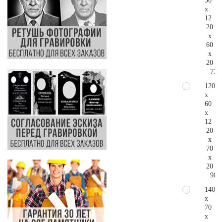
50
x
12
20
x
60
x
20
73.
120
x
60
x
12
20
x
70
x
20
98.
140
x
70
x