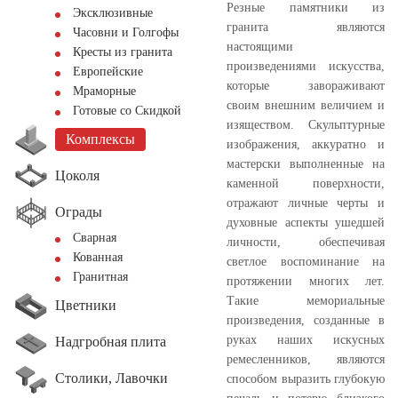
Резные памятники из
Эксклюзивные
гранита являются
Часовни и Голгофы
настоящими
Кресты из гранита
произведениями искусства,
Европейские
которые завораживают
Мраморные
своим внешним величием и
Готовые со Скидкой
изяществом. Скульптурные
Комплексы
изображения, аккуратно и
мастерски выполненные на
Цоколя
каменной поверхности,
отражают личные черты и
Ограды
духовные аспекты ушедшей
Сварная
личности, обеспечивая
Кованная
светлое воспоминание на
Гранитная
протяжении многих лет.
Такие мемориальные
Цветники
произведения, созданные в
руках наших искусных
Надгробная плита
ремесленников, являются
Столики, Лавочки
способом выразить глубокую