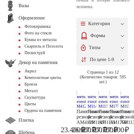
печаль и потерю близкого
Вазы
человека.
Оформление
Категории
Фотокерамика
Фото на стекле
Формы
Буквы из металла
Скарпель и Позолота
Типы
Пескоструй
По цене 1-9
Декор на памятник
Акрил
Страница 1 из 12
(Количество товаров: 595
Композитные цветы
шт.)
Бронза
Металл
Скульптура
Цветы
Ордена на памятник
Памятник
Памятник
Памятник
Памятник
Памят
резной
резной
резной
резной
резно
Плитка
AM4120
AM1147
AM1131
AM1750
AM11
₽
₽
₽
₽
₽
23.400
26.900
27.700
27.700
27.800
24.600
28.300
29.200
29.200
29
Щебень