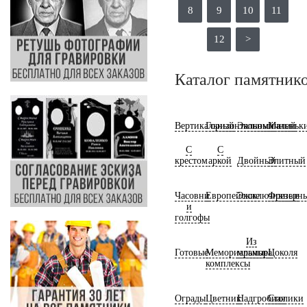
8
9
10
11
12
>
Каталог памятник
Вертикальный
Горизонтальный
Экономичный
Маленьк
С
С
крестом
аркой
Двойный
Элитный
Часовни
Европейские
Эксклюзивные
Фрезерн
и
голгофы
Из
Готовые
Мемориальные
мрамора
Цоколя
комплексы
Ограды
Цветник
Надгробная
Столики