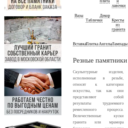
плита
и
лавочки
Вазы
Декор
Таблички
Кресты
из
гранита
Вставка
Плитка
Ангелы
Лампады
Резные памятники
Скульптурные изделия,
исполненные в резьбе,
относят к категории
искусства, так как они
представляют собой
результаты трудоемкого
ремесленного процесса.
Величественные куски
гранита или мрамора