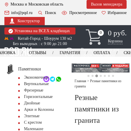
Москва и Московская область
Вызов менеджера
info@pqd.ru
Поиск
Просмотренное
Избранное
Конструктор
Установка на ВСЕХ кладбищах
0 руб.
0
0
Китай-Город - Шоурум 130 м2
Корзина
Без выходных : с 9:00 до 21:00
Выезд менеджера для
АНОВКА
ОТЗЫВЫ
ГАРАНТИЯ
ОПЛАТА
СК
оформления заказа
изготовление
Заказать выезд
памятников
+7 (495) 518-44-23
Памятники
Экономичные
Обратный звонок
Главная
>
Резные памятники из
Вертикальные
гранита
Фрезерные
Резные
Горизонтальные
Двойные
памятники из
Арки и Колонны
Элитные
гранита
С крестом
Маленькие