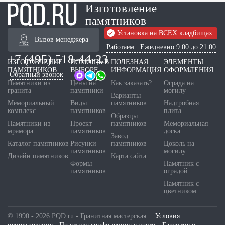
Изготовление
памятников
Установка на ВСЕХ кладбищах
Вызов менеджера
Работаем : Ежедневно 9:00 до 21:00
+7 (495) 518-44-23
ИЗГОТОВЛЕНИЕ
ПОМОЩЬ В
ПОЛЕЗНАЯ
ЭЛЕМЕНТЫ
ПАМЯТНИКОВ
ВЫБОРЕ
ИНФОРМАЦИЯ
ОФОРМЛЕНИЯ
Обратный звонок
Памятники из
Цены на
Как заказать?
Ограда на
гранита
памятники
могилу
Варианты
Мемориальный
Виды
памятников
Надгробная
комплекс
памятников
плита
Образцы
Памятники из
Проект
памятников
Мемориальная
мрамора
памятников
доска
Завод
Каталог памятников
Рисунки
памятников
Цоколь на
памятников
могилу
Дизайн памятников
Карта сайта
Формы
Памятник с
памятников
оградой
Памятник с
цветником
© 1990 - 2026 PQD.ru - Гранитная мастерская.
Условия