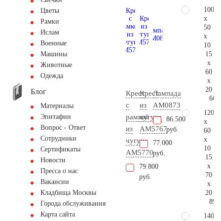
100
Цветы
x
Рамки
50
Ислам
x
Военные
10
15
Машины
x
Животные
60
Одежда
x
20
Блог
Крест
Крест
Лампада
66.
с
из
AM0873
Материалы
120
рамкой
чугуна
Эпитафии
86.500
x
Вопрос - Ответ
из
AM5767
руб.
60
Сотрудники
x
чугуна
77.000
10
Сертификаты
AM5770
руб.
15
Новости
x
79.800
Пресса о нас
70
руб.
Вакансии
x
20
Кладбища Москвы
89.
Города обслуживания
Карта сайта
140