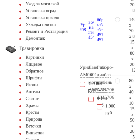
Уход за могилкой
20
82.
Установка оград
Установка цоколя
140
Укладка плитки
x
70
Ремонт и Реставрация
x 8
Демонтаж
15
x
Гравировка
80
Картинки
x
Лицевое
20
Урна
Лавочка
Габбро-
120.
Обратное
AM0891
на
диабаз
Шрифты
80
могилу
щебень
128.800
Иконы
x
AM5418
АМ5706
руб.
Ангелы
40
AM5706
x
9.100
Святые
10
руб.
Храмы
1.900
15
Кресты
руб.
x
Природа
50
x
Веточки
20
Виньетки
52.
Свечки