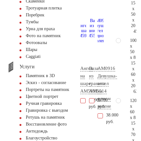
Скамейки
15
Тротуарная плитка
x
50
Поребрик
x
Тумбы
20
Урна для праха
45.
Фото на памятник
100
Фотоовалы
x
Шары
50
Сaggiati
x 8
15
Услуги
Ангел
Ваза
AM0916
x
60
на
из
Девушка-
Памятник в 3D
x
Эскиз - согласование
шаре
гранита
ангел
20
Портреты на памятник
AM5931
AM5514
на
62.
Цветной портрет
одном
17.900
5.700
120
Ручная гравировка
колене
x
руб.
руб.
Гравировка с выездом
60
38.000
Ретушь на памятник
x 8
руб.
15
Восстановление фото
x
Антидождь
70
Благоустройство
x