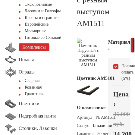
Эксклюзивные
выступом
Часовни и Голгофы
Кресты из гранита
AM1511
Европейские
Мраморные
Готовые со Скидкой
Материал
Комплексы
:
Цоколя
Полная
Ограды
оплата
Цветник АМ5101
(5%)
Сварная
Кованная
Цена
Гранитная
:
Цветники
О памятнике
36.000
Надгробная плита
Артикул
№ AM1511
руб.
Статус
В наличии
Столики, Лавочки
34.200
Гарантия
30 лет