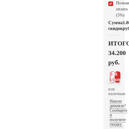
Полная
оплата
(5%)
Сумма
1.8
скидок
руб
ИТОГ
34.200
руб.
В 1
В
клик
корзин
или
наличные.
Нашли
дешевле?
Сообщите
и
получите
скидку.