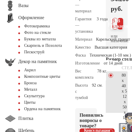
—
Вазы
руб.
материал
Оформление
Гарантия
3 года
В 1
В
—
клик
корзин
Фотокерамика
установка
Фото на стекле
или
Буквы из металла
Материал
Карельский гранит
наличные.
Скарпель и Позолота
Качество
Высшая категория
Пескоструй
Фаска
Техническая (1-10 мм.)
Размер сте
Декор на памятник
Изготовление
от 14 дней
СТЕ
Акрил
Вес
78 кг.
80
Композитные цветы
комплекта
x
Бронза
Высота
92 см.
40
Металл
x 5
с
Скульптура
12
тумбой
x
Цветы
50
Ордена на памятник
x
Появились
15
Плитка
вопросы о
36.
товаре?
Щебень
Консультация
100