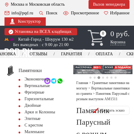
Москва и Московская область
Вызов менеджера
info@pqd.ru
Поиск
Просмотренное
Избранное
Конструктор
Установка на ВСЕХ кладбищах
0 руб.
0
0
Китай-Город - Шоурум 130 м2
Корзина
Без выходных : с 9:00 до 21:00
Выезд менеджера для
АНОВКА
ОТЗЫВЫ
ГАРАНТИЯ
ОПЛАТА
СК
оформления заказа
изготовление
Заказать выезд
памятников
+7 (495) 518-44-23
Памятники
Экономичные
Обратный звонок
Главная
>
Гранитные памятники на
Вертикальные
могилу
>
Вертикальные памятники
Фрезерные
из гранита
>
Памятник Парусный с
Горизонтальные
резным выступом AM1511
Двойные
Памятник
Создать эскиз
Арки и Колонны
Элитные
Парусный
С крестом
с резным
Маленькие