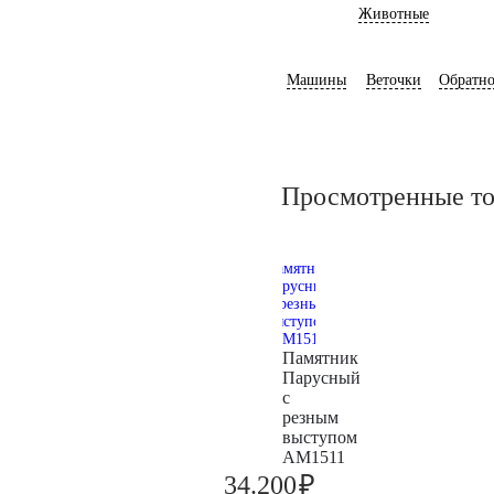
Животные
Машины
Веточки
Обратно
Просмотренные т
Памятник
Парусный
с
резным
выступом
AM1511
₽
34.200
36.000