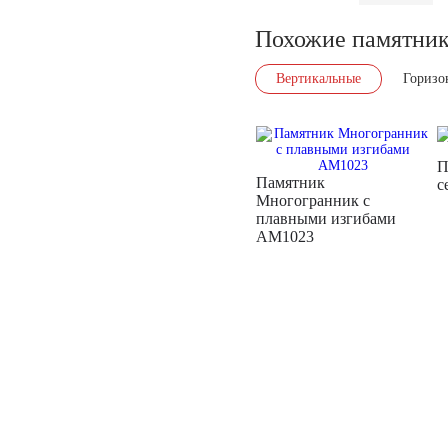
Похожие памятни
Вертикальные
Горизо
П
Памятник
с
Многогранник с
плавными изгибами
AM1023