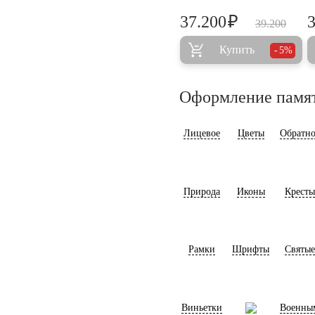
₽
37.200
39.200
Купить
5%
Оформление памя
Лицевое
Цветы
Обратно
Природа
Иконы
Кресты
Рамки
Шрифты
Святые
Виньетки
Военны