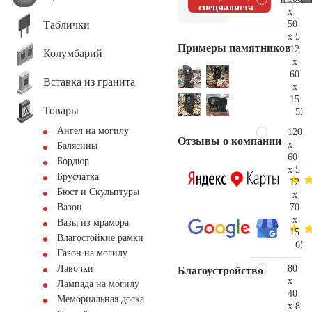
специалиста
x
Таблички
50
x 5
Примеры памятников
12
Колумбарий
x
60
Вставка из гранита
x
15
Товары
52.
Ангел на могилу
120
Отзывы о компании
x
Балясины
60
Бордюр
x 5
Брусчатка
12
Бюст и Скульптуры
x
70
Вазон
x
Вазы из мрамора
15
Влагостойкие рамки
65.
Газон на могилу
80
Лавочки
Благоустройство
x
Лампада на могилу
40
Мемориальная доска
x 8