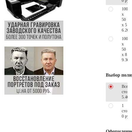
0 руб
100
x
50
x 5
6.200
100
x
50
x 8
9.300
Выбор поли
Все
стор
5.400
1
сторо
0 руб
Оформлени