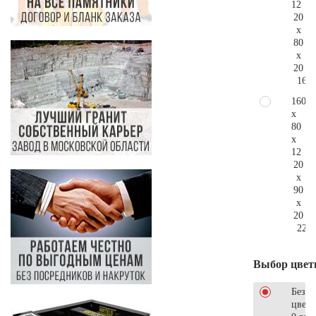
12
20
x
80
x
20
169.
160
x
80
x
12
20
x
90
x
20
223.
Выбор цвет
Без
цветн