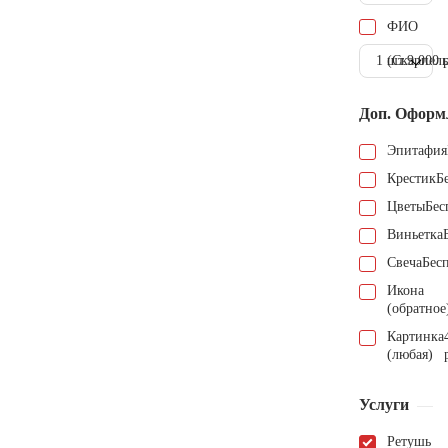
ФИО
1 шт.
(Скарпель
9.000 
Доп. Оформ
Эпитафия
Крестик
Б
Цветы
Бес
Виньетка
Свеча
Бес
Икона
(обратное
Картинка
(любая)
Услуги
Ретушь