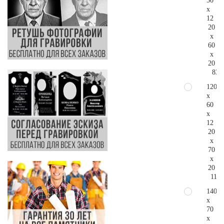
50
x
12
20
x
60
x
20
83.
120
x
60
x
12
20
x
70
x
20
110.
140
x
70
x