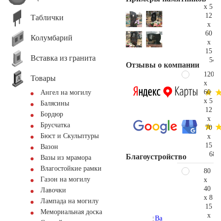
x 5
12
Таблички
x
60
Колумбарий
x
15
Вставка из гранита
54.
Отзывы о компании
120
Товары
x
60
Ангел на могилу
x 5
Балясины
12
Бордюр
x
Брусчатка
70
Бюст и Скульптуры
x
15
Вазон
68.
Благоустройство
Вазы из мрамора
Влагостойкие рамки
80
Газон на могилу
x
40
Лавочки
x 8
Лампада на могилу
15
Мемориальная доска
x