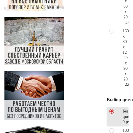
x
80
x
20
173.
160
x
80
x
12
20
x
90
x
20
228.
Выбор цвет
Без
цветн
0 руб
100