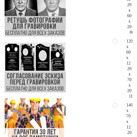
20
x
60
x
20
86.
120
x
60
x
12
20
x
70
x
20
114.
140
x
70
x
12
20