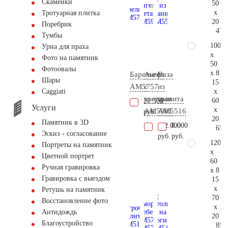
Скамейки
50
x
Тротуарная плитка
20
Поребрик
47.
Тумбы
100
Урна для праха
x
Фото на памятник
50
Фотоовалы
x 8
Барельеф
Ангел
Ваза
Шары
15
AM5757
с
из
x
Сaggiati
цветами
гранита
60
21.300
Услуги
x
AM5981
AM5516
руб.
20
Памятник в 3D
112.000
8.000
65.
Эскиз - согласование
руб.
руб.
120
Портреты на памятник
x
Цветной портрет
60
Ручная гравировка
x 8
Гравировка с выездом
15
x
Ретушь на памятник
70
Восстановление фото
x
Антидождь
20
Благоустройство
85.