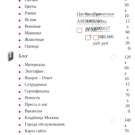
50
Цветы
x
Рамки
Цветы
Кварцит
Гранитная
10
Ислам
AM5840
АМ5703
плитка
15
Военные
x
AM5703
AM5657
24.300
60
Машины
руб.
1.900
20.000
x
Животные
20
руб.
руб.
Одежда
68.
Блог
120
x
Материалы
60
Эпитафии
x
Вопрос - Ответ
10
15
Сотрудники
x
Сертификаты
70
Новости
x
Пресса о нас
20
Вакансии
92.
Кладбища Москвы
140
Города обслуживания
x
70
Карта сайта