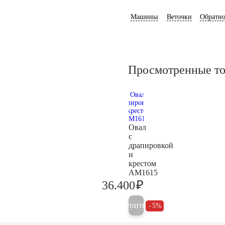
Машины
Веточки
Обратно
Просмотренные т
Овал
с
драпировкой
и
крестом
AM1615
₽
36.400
38.300
Купить
5%