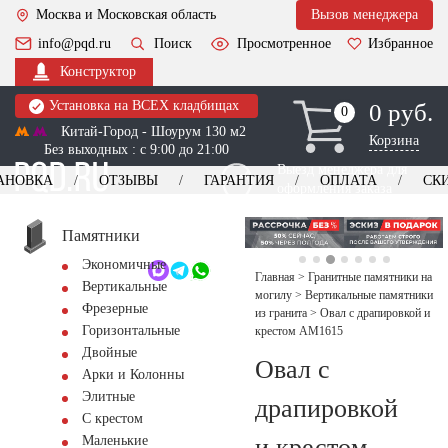
Москва и Московская область
Вызов менеджера
info@pqd.ru
Поиск
Просмотренное
Избранное
Конструктор
Установка на ВСЕХ кладбищах
0 руб.
0
0
Китай-Город - Шоурум 130 м2
Корзина
Без выходных : с 9:00 до 21:00
Выезд менеджера для
АНОВКА
ОТЗЫВЫ
ГАРАНТИЯ
ОПЛАТА
СК
оформления заказа
изготовление
Заказать выезд
памятников
+7 (495) 518-44-23
Памятники
Экономичные
Обратный звонок
Главная
>
Гранитные памятники на
Вертикальные
могилу
>
Вертикальные памятники
Фрезерные
из гранита
>
Овал с драпировкой и
Горизонтальные
крестом AM1615
Двойные
Овал с
Арки и Колонны
Элитные
драпировкой
С крестом
и крестом
Маленькие