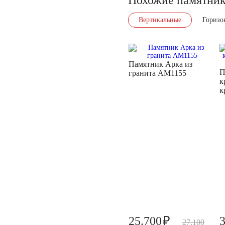
Вертикальные
Горизо
Памятник Арка из
П
гранита AM1155
к
к
₽
25.700
27.100