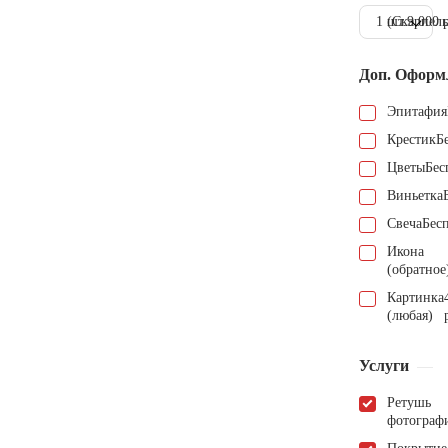
1 шт.
(Скарпель
9.000 
Доп. Оформ
Эпитафия
Крестик
Б
Цветы
Бес
Виньетка
Свеча
Бес
Икона
(обратное
Картинка
(любая)
Услуги
Ретушь
фотограф