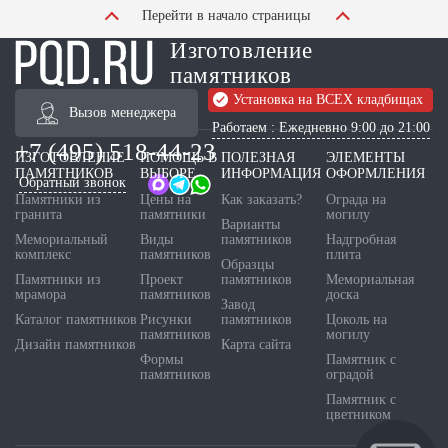
Перейти в начало страницы
Изготовление
памятников
Установка на ВСЕХ кладбищах
Вызов менеджера
Работаем : Ежедневно 9:00 до 21:00
+7 (495) 518-44-23
ИЗГОТОВЛЕНИЕ
ПОМОЩЬ В
ПОЛЕЗНАЯ
ЭЛЕМЕНТЫ
ПАМЯТНИКОВ
ВЫБОРЕ
ИНФОРМАЦИЯ
ОФОРМЛЕНИЯ
Обратный звонок
Памятники из
Цены на
Как заказать?
Ограда на
гранита
памятники
могилу
Варианты
Мемориальный
Виды
памятников
Надгробная
комплекс
памятников
плита
Образцы
Памятники из
Проект
памятников
Мемориальная
мрамора
памятников
доска
Завод
Каталог памятников
Рисунки
памятников
Цоколь на
памятников
могилу
Дизайн памятников
Карта сайта
Формы
Памятник с
памятников
оградой
Памятник с
цветником