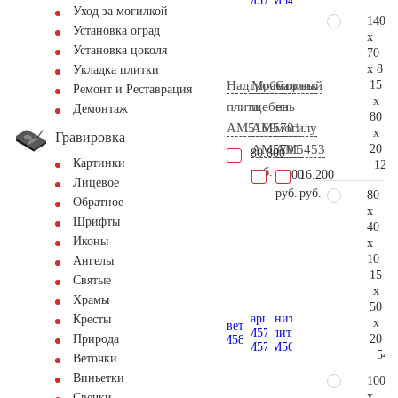
Уход за могилкой
140
Установка оград
x
Установка цоколя
70
x 8
Укладка плитки
15
Надгробная
Мраморный
Столик
Ремонт и Реставрация
x
плита
щебень
на
Демонтаж
80
AM5169
АМ5701
могилу
x
Гравировка
20
AM5701
AM5453
80.800
Картинки
124.
руб.
1.900
16.200
Лицевое
руб.
руб.
80
Обратное
x
Шрифты
40
Иконы
x
10
Ангелы
15
Святые
x
Храмы
50
Кресты
x
20
Природа
54.
Веточки
Виньетки
100
x
Свечки