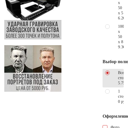
x
50
x 5
6.200
100
x
50
x 8
9.300
Выбор поли
Все
стор
5.750
1
сторо
0 руб
Оформлени
Фото