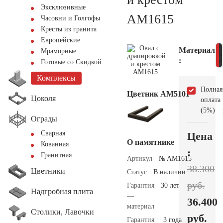
Эксклюзивные
AM1615
Часовни и Голгофы
Кресты из гранита
Европейские
Материал
Мраморные
:
Готовые со Скидкой
Комплексы
Полная
Цветник АМ5101
Цоколя
оплата
(5%)
Ограды
Сварная
Цена
О памятнике
Кованная
:
Гранитная
Артикул
№ AM1615
38.300
Цветники
Статус
В наличии
руб.
Гарантия
30 лет
Надгробная плита
—
36.400
материал
Столики, Лавочки
руб.
Гарантия
3 года