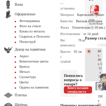
—
Вазы
В 1
В
установка
клик
корзин
Оформление
Материал
Карельский гранит
или
Фотокерамика
Качество
Высшая категория
наличные.
Фото на стекле
Фаска
Техническая (1-10 мм.)
Буквы из металла
Изготовление
от 14 дней
Скарпель и Позолота
Размер сте
Вес
78 кг.
Пескоструй
СТЕ
комплекта
Декор на памятник
80
Высота
92 см.
x
Акрил
с
40
Композитные цветы
тумбой
x 5
Бронза
12
Металл
x
Появились
50
Скульптура
вопросы о
x
Цветы
товаре?
15
Ордена на памятник
Консультация
38.
специалиста
Плитка
100
x
Щебень
50
Примеры памятников