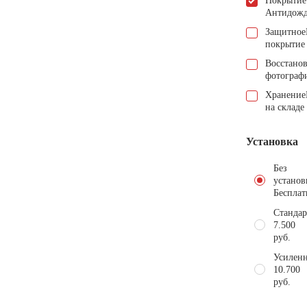
Покрытие
Антидож
Защитное
покрытие
Восстано
фотограф
Хранение
на складе
Установка
Без
установ
Бесплат
Стандар
7.500
руб.
Усиленн
10.700
руб.