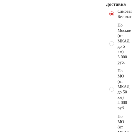
Доставка
Самовы
Бесплат
По
Москве
(от
МКАД
до 5
км)
3.000
руб.
По
МО
(от
МКАД
до 50
км)
4.000
руб.
По
МО
(от