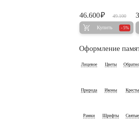
₽
46.600
49.100
Купить
5%
Оформление памя
Лицевое
Цветы
Обратно
Природа
Иконы
Кресты
Рамки
Шрифты
Святые