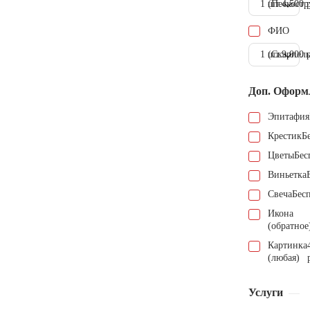
1 шт.
(Пескостр
4.500 
ФИО
1 шт.
(Скарпель
9.000 
Доп. Оформ
Эпитафия
Крестик
Б
Цветы
Бес
Виньетка
Свеча
Бес
Икона
(обратное
Картинка
(любая)
Услуги