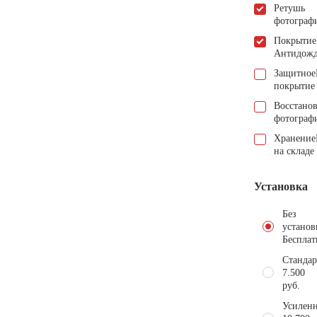
Ретушь
фотограф
Покрытие
Антидож
Защитное
покрытие
Восстано
фотограф
Хранение
на складе
Установка
Без
установ
Бесплат
Стандар
7.500
руб.
Усиленн