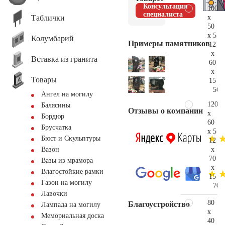
Консультация
100
специалиста
Таблички
x
50
x 5
Колумбарий
Примеры памятников
12
x
Вставка из гранита
60
x
Товары
15
56.
Ангел на могилу
120
Балясины
Отзывы о компании
x
Бордюр
60
Брусчатка
x 5
Бюст и Скульптуры
12
x
Вазон
70
Вазы из мрамора
x
Влагостойкие рамки
15
Газон на могилу
70.
Лавочки
80
Благоустройство
Лампада на могилу
x
Мемориальная доска
40