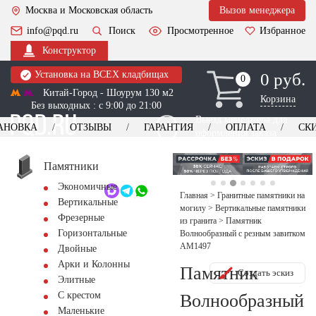
Москва и Московская область
Вызов менеджера
info@pqd.ru
Поиск
Просмотренное
Избранное
Конструктор
Установка на ВСЕХ кладбищах
0 руб.
0
0
Китай-Город - Шоурум 130 м2
Корзина
Без выходных : с 9:00 до 21:00
Выезд менеджера для
АНОВКА
ОТЗЫВЫ
ГАРАНТИЯ
ОПЛАТА
СК
оформления заказа
изготовление
Заказать выезд
памятников
+7 (495) 518-44-23
Памятники
Экономичные
Обратный звонок
Главная
>
Гранитные памятники на
Вертикальные
могилу
>
Вертикальные памятники
Фрезерные
из гранита
>
Памятник
Горизонтальные
Волнообразный с резным завитком
AM1497
Двойные
Арки и Колонны
Памятник
Создать эскиз
Элитные
С крестом
Волнообразный
Маленькие