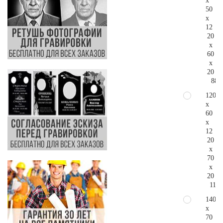
x
50
x
12
20
x
60
x
20
88.
120
x
60
x
12
20
x
70
x
20
115.
140
x
70