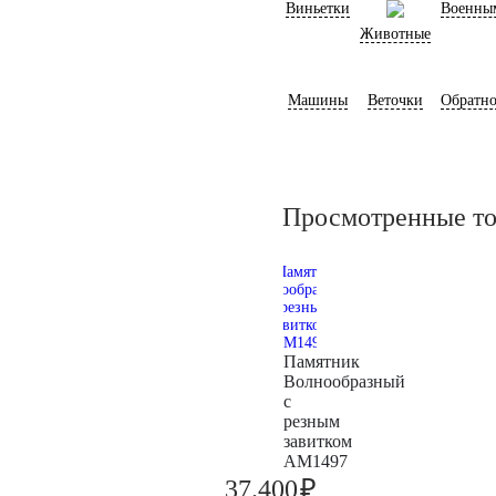
Виньетки
Военны
Животные
Машины
Веточки
Обратно
Просмотренные т
Памятник
Волнообразный
с
резным
завитком
AM1497
₽
37.400
39.400