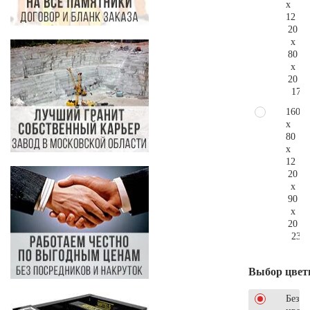
x
12
20
x
80
x
20
175.
160
x
80
x
12
20
x
90
x
20
230.
Выбор цвет
Без