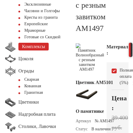
с резным
Эксклюзивные
Часовни и Голгофы
завитком
Кресты из гранита
Европейские
AM1497
Мраморные
Готовые со Скидкой
Комплексы
Материал
:
Цоколя
Полная
Ограды
оплата
Сварная
Цветник АМ5101
(5%)
Кованная
Гранитная
Цена
Цветники
:
О памятнике
Надгробная плита
39.400
Артикул
№ AM1497
Столики, Лавочки
руб.
Статус
В наличии