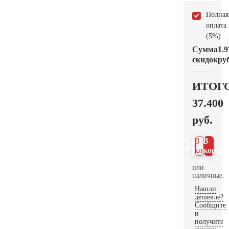
Полная
оплата
(5%)
Сумма
1.9
скидок
руб
ИТОГ
37.400
руб.
В 1
В
клик
корзин
или
наличные.
Нашли
дешевле?
Сообщите
и
получите