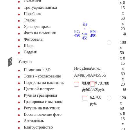
Скамейки
x 8
Тротуарная плитка
15
x
Поребрик
50
Тумбы
x
Урна для праха
20
Фото на памятник
48.
Фотоовалы
100
Шары
x
Сaggiati
50
x 8
Услуги
15
Иисус
Дева
Ангел
x
Памятник в 3D
60
AM0850
в
AM5955
Эскиз - согласование
x
накидке
Портреты на памятник
48.400
70.700
20
AM5928
Цветной портрет
66.
руб.
руб.
Ручная гравировка
62.700
120
Гравировка с выездом
x
руб.
Ретушь на памятник
60
x 8
Восстановление фото
15
Антидождь
x
Благоустройство
70