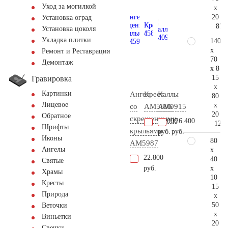
Уход за могилкой
x
20
Установка оград
87.
Установка цоколя
Укладка плитки
140
x
Ремонт и Реставрация
70
Демонтаж
x 8
15
Гравировка
x
Картинки
Ангел
Крест
Каллы
80
Лицевое
x
со
AM5806
AM0915
20
Обратное
скрещенными
16.000
126.400
126.
Шрифты
крыльями
руб.
руб.
Иконы
80
AM5987
Ангелы
x
22.800
40
Святые
x
руб.
Храмы
10
Кресты
15
Природа
x
50
Веточки
x
Виньетки
20
Свечки