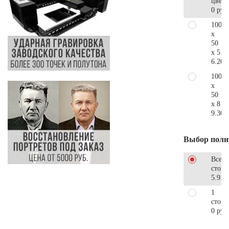
цветн
0 руб
100
x
50
x 5
6.200
100
x
50
x 8
9.300
Выбор поли
Все
стор
5.910
1
сторо
0 руб