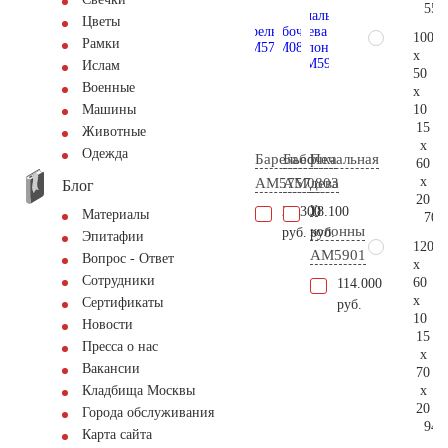
55.
Цветы
100
Рамки
x
Ислам
50
Военные
x
10
Машины
15
Животные
x
Одежда
Барельеф
Бабочка
Печальная
60
x
AM5757
AM0803
дева
Блог
20
у
21.300
18.100
Материалы
70.
колонны
руб.
руб.
Эпитафии
120
AM5901
Вопрос - Ответ
x
Сотрудники
60
114.000
x
Сертификаты
руб.
10
Новости
15
Пресса о нас
x
Вакансии
70
x
Кладбища Москвы
20
Города обслуживания
94.
Карта сайта