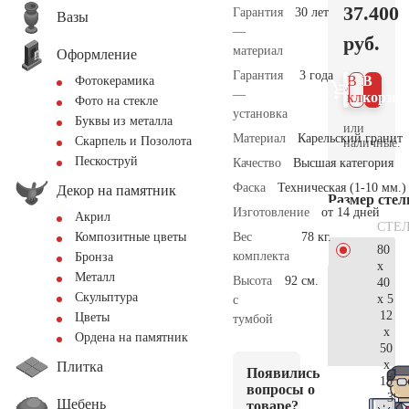
37.400
Гарантия
30 лет
Вазы
—
руб.
материал
Оформление
Гарантия
3 года
В 1
В
Фотокерамика
—
клик
корзин
Фото на стекле
установка
Буквы из металла
или
Материал
Карельский гранит
Скарпель и Позолота
наличные.
Пескоструй
Качество
Высшая категория
Фаска
Техническая (1-10 мм.)
Декор на памятник
Размер сте
Изготовление
от 14 дней
Акрил
СТЕ
Вес
78 кг.
Композитные цветы
80
комплекта
Бронза
x
Металл
Высота
92 см.
40
Скульптура
x 5
с
12
Цветы
тумбой
x
Ордена на памятник
50
x
Плитка
Появились
15
вопросы о
39.
Щебень
товаре?