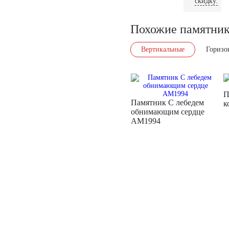
скидку.
Похожие памятни
Вертикальные
Горизо
П
Памятник С лебедем
к
обнимающим сердце
AM1994