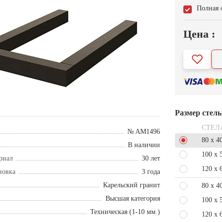
Полная 
Цена :
Размер стел
СТЕЛ
№ AM1496
80 x 4
В наличии
100 x 
риал
30 лет
120 x 
новка
3 года
Карельский гранит
80 x 4
Высшая категория
100 x 
Техническая (1-10 мм.)
120 x 