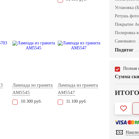
Установка (Б
Ретушь фот
Покрытие А
Полировка в
Самовывоз
Подитог
Полная 
Сумма ски
03
Лампада из гранита
Лампада из гранита
ИТОГ
AM5545
AM5547
10.300 руб.
11.100 руб.
Нашли 