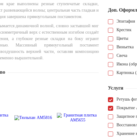
ом крае выполнены резные ступенчатые складки,
Доп. Оформл
 развевающейся волны; центральная часть гладкая и
ция завершена прямоугольным постаментом.
Эпитафия
дымается динамичной волной, словно застывший миг
Крестик
Асимметричный верх с естественным изгибом создаёт
Цветы
ния, а глубокие резные складки на боку играют
ью. Массивный прямоугольный постамент
Виньетка
воздушность верхней части, оставляя композицию
Свеча
ременно выразительной.
Икона (обр
тво
Картинка (
Услуги
Ретушь фо
Покрытие 
Защитное 
Восстанов
Хранение н