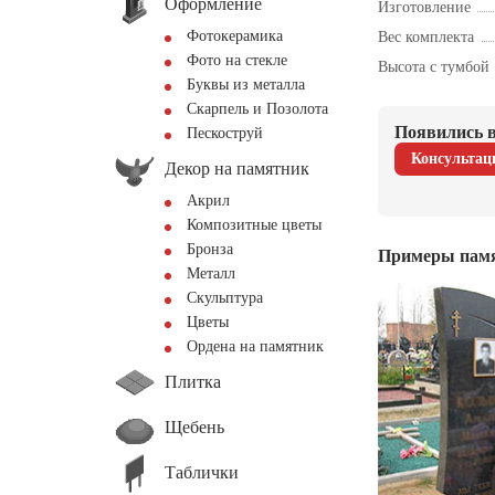
Оформление
Изготовление
Фотокерамика
Вес комплекта
Фото на стекле
Высота с тумбой
Буквы из металла
Скарпель и Позолота
Появились в
Пескоструй
Консультац
Декор на памятник
Акрил
Композитные цветы
Бронза
Примеры пам
Металл
Скульптура
Цветы
Ордена на памятник
Плитка
Щебень
Таблички