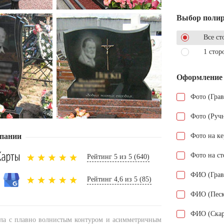
Выбор поли
Все ст
1 стор
Оформление
Фото (Гра
Фото (Руч
пании
Фото на к
Фото на ст
Рейтинг 5 из 5 (640)
ФИО (Грав
Рейтинг 4,6 из 5 (85)
ФИО (Песк
ФИО (Скар
ела с плавно волнистым контуром и асимметричным