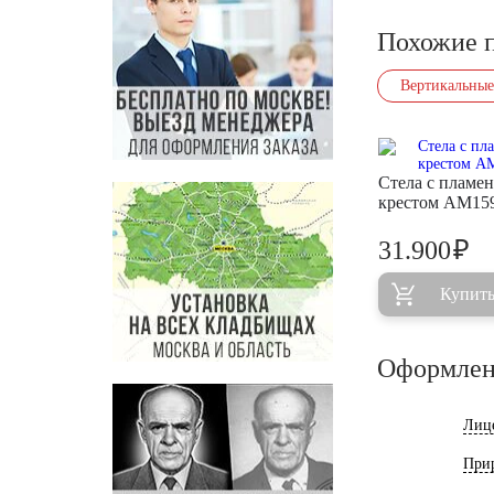
Похожие 
Вертикальные
Стела с пламен
крестом AM15
₽
31.900
Купит
Оформлен
Лиц
При