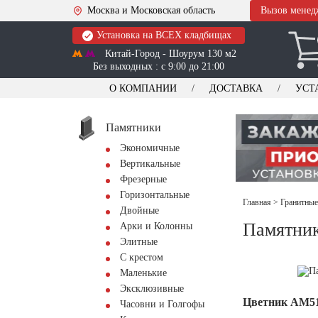
Москва и Московская область
Вызов менед
Установка на ВСЕХ кладбищах
Китай-Город - Шоурум 130 м2
Без выходных : с 9:00 до 21:00
О КОМПАНИИ
ДОСТАВКА
УСТ
Памятники
Экономичные
Вертикальные
Фрезерные
Горизонтальные
Главная
>
Гранитные
Двойные
Памятник
Арки и Колонны
Элитные
С крестом
Маленькие
Эксклюзивные
Цветник АМ5
Часовни и Голгофы