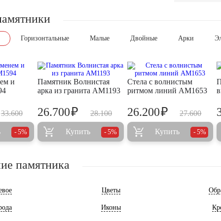
памятники
Горизонтальные
Малые
Двойные
Арки
Э
ем и
Памятник Волнистая
Стела с волнистым
П
94
арка из гранита AM1193
ритмом линий AM1653
в
₽
₽
26.700
26.200
33.600
28.100
27.600
ь
Купить
Купить
5%
5%
5%
ие памятника
евое
Цветы
Обр
рода
Иконы
Кр