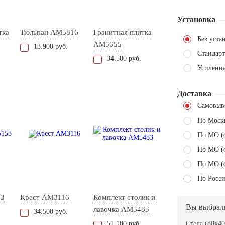
Установка
тка
Тюльпан AM5816
Гранитная плитка
Без уста
AM5655
13.900 руб.
Стандарт
34.500 руб.
Усиленн
Доставка
Самовыв
По Моск
По МО (
По МО (
По МО (
По Росси
53
Крест AM3116
Комплект столик и
Вы выбрал
лавочка AM5483
34.500 руб.
51.100 руб.
Стела (80x40