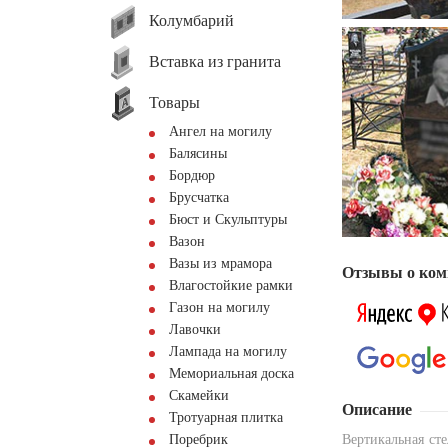
Колумбарий
Вставка из гранита
Товары
Ангел на могилу
Балясины
Бордюр
Брусчатка
Бюст и Скульптуры
Вазон
Вазы из мрамора
Отзывы о ком
Влагостойкие рамки
Газон на могилу
Лавочки
Лампада на могилу
Мемориальная доска
Скамейки
Описание
Тротуарная плитка
Поребрик
Вертикальная ст