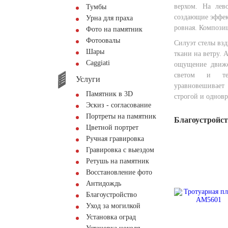
верхом. На лев
Тумбы
создающие эффект
Урна для праха
ровная. Компози
Фото на памятник
Фотоовалы
Силуэт стелы вз
Шары
ткани на ветру. 
Сaggiati
ощущение движе
светом и тен
Услуги
уравновешивает 
Памятник в 3D
строгой и однов
Эскиз - согласование
Портреты на памятник
Благоустройс
Цветной портрет
Ручная гравировка
Гравировка с выездом
Ретушь на памятник
Восстановление фото
Антидождь
Благоустройство
Уход за могилкой
Установка оград