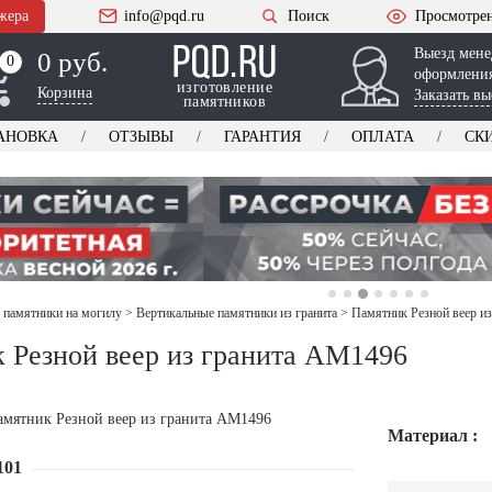
жера
info@pqd.ru
Поиск
Просмотре
Выезд мене
0 руб.
0
0
оформления
изготовление
Корзина
Заказать вы
памятников
АНОВКА
ОТЗЫВЫ
ГАРАНТИЯ
ОПЛАТА
СК
 памятники на могилу
>
Вертикальные памятники из гранита
>
Памятник Резной веер и
 Резной веер из гранита AM1496
Материал :
101