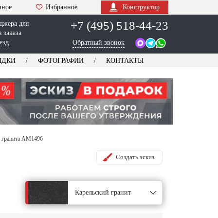
нное
Избранное
Конструктор
+7 (495) 518-44-23
джера для
 заказа
езд
Обратный звонок
ИДКИ
ФОТОГРАФИИ
КОНТАКТЫ
з гранита AM1496
Создать эскиз
Карельский гранит