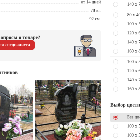
от 14 дней
140 x 
78 кг.
80 x 4
92 см.
100 x 
120 x 
опросы о товаре?
140 x 
ия специалиста
160 x 
100 x 
120 x 
ятников
140 x 
160 x 
Выбор цвет
Без цв
100 x 
100 x 