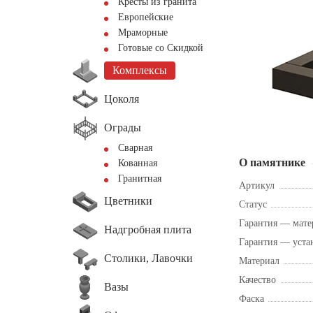
Кресты из гранита
Европейские
Мраморные
Готовые со Скидкой
Комплексы
Цоколя
Ограды
Сварная
О памятнике
Кованная
Гранитная
Артикул
Цветники
Статус
Гарантия — мате
Надгробная плита
Гарантия — уста
Столики, Лавочки
Материал
Качество
Вазы
Фаска