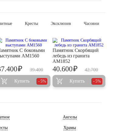
литные
Кресты
Эксклюзив
Часовни
амятник С боковыми
Памятник Скорбящий
ыступами AM1560
лебедь из гранита
AM1852
₽
₽
37.400
40.600
39.400
42.700
Купить
Купить
5%
5%
атное
Ангелы
есты
Храмы