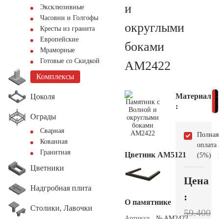
и
Эксклюзивные
Часовни и Голгофы
округлыми
Кресты из гранита
Европейские
боками
Мраморные
Готовые со Скидкой
AM2422
Комплексы
Материал
Цоколя
:
Ограды
Сварная
Полная
Кованная
оплата
Гранитная
Цветник АМ5121
(5%)
Цветники
Цена
Надгробная плита
:
О памятнике
Столики, Лавочки
59.400
Артикул
№ AM2422