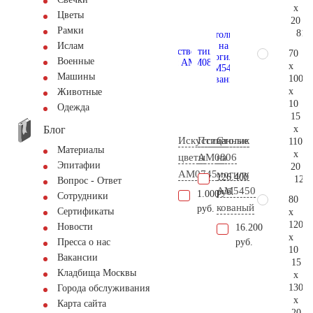
x
Цветы
20
Рамки
81.
Ислам
70
Военные
x
Машины
100
x
Животные
10
Одежда
15
Блог
x
Искусственные
Птица
Столик
110
Материалы
x
цветы
AM0806
на
Эпитафии
20
AM0745
могилу
126.400
126.
Вопрос - Ответ
AM5450
руб.
1.000
Сотрудники
80
кованый
руб.
Сертификаты
x
120
Новости
16.200
x
руб.
Пресса о нас
10
Вакансии
15
Кладбища Москвы
x
130
Города обслуживания
x
Карта сайта
20