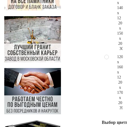
x
140
x
12
20
x
150
x
20
309.
120
x
160
x
12
20
x
170
x
20
394.
Выбор цвет