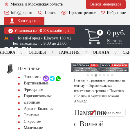
Москва и Московская область
Вызов менеджера
info@pqd.ru
Поиск
Просмотренное
Избранное
Конструктор
Установка на ВСЕХ кладбищах
0 руб.
0
0
Китай-Город - Шоурум 130 м2
Корзина
Без выходных : с 9:00 до 21:00
Выезд менеджера для
АНОВКА
ОТЗЫВЫ
ГАРАНТИЯ
ОПЛАТА
СК
оформления заказа
изготовление
Заказать выезд
памятников
+7 (495) 518-44-23
Памятники
Экономичные
Обратный звонок
Главная
>
Гранитные памятники на
Вертикальные
могилу
>
Горизонтальные
Фрезерные
памятники из гранита
>
Памятник
Горизонтальные
с Волной и округлыми боками
AM2422
Двойные
Арки и Колонны
Памятник
Создать эскиз
Элитные
С крестом
с Волной
Маленькие