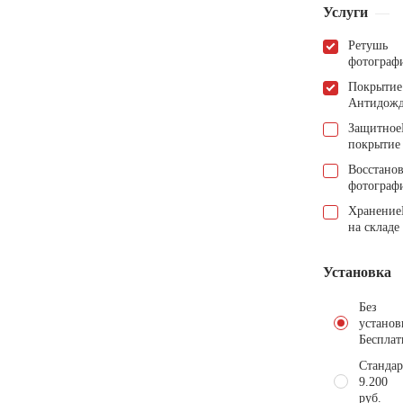
Услуги
Ретушь
фотограф
Покрытие
Антидож
Защитное
покрытие
Восстано
фотограф
Хранение
на складе
Установка
Без
установ
Бесплат
Стандар
9.200
руб.