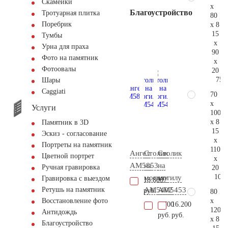
Скамейки
x
Благоустройство
Тротуарная плитка
80
Поребрик
x 8
15
Тумбы
x
Урна для праха
90
Фото на памятник
x
Фотоовалы
20
75.
Шары
Сaggiati
70
x
Услуги
100
x 8
Памятник в 3D
15
Эскиз - согласование
x
Портреты на памятник
110
Ангел
Столик
Столик
Цветной портрет
x
AM5853
на
на
Ручная гравировка
20
104.
могилу
могилу
Гравировка с выездом
18.800
AM5402
AM5453
Ретушь на памятник
руб.
80
x
Восстановление фото
9.700
16.200
120
Антидождь
руб.
руб.
x 8
Благоустройство