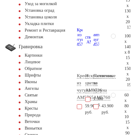
15
Уход за могилкой
x
Установка оград
130
x
Установка цоколя
20
Укладка плитки
136.
Ремонт и Реставрация
100
Демонтаж
x
Гравировка
140
x 8
Картинки
15
Лицевое
x
150
Обратное
x
Шрифты
Крест
Искусственные
Памятник
20
Иконы
из
цветы
из
197.
Ангелы
чугуна
AM0736
чугуна
60
Святые
AM5765
AM5760
1.500
x
Храмы
руб.
80
59.900
43.900
Кресты
x
руб.
руб.
Природа
10
Веточки
15
x
Виньетки
90
Свечки