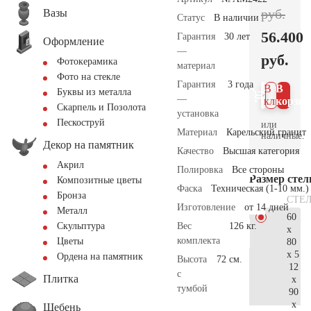
руб.
Вазы
Статус
В наличии
56.400
Гарантия
30 лет
Оформление
—
руб.
Фотокерамика
материал
Фото на стекле
Гарантия
3 года
В 1
В
Буквы из металла
—
клик
корзин
Скарпель и Позолота
установка
Пескоструй
или
Материал
Карельский гранит
наличные.
Декор на памятник
Качество
Высшая категория
Акрил
Полировка
Все стороны
Размер сте
Композитные цветы
Фаска
Техническая (1-10 мм.)
Бронза
СТЕ
Изготовление
от 14 дней
Металл
60
Вес
126 кг.
Скульптура
x
комплекта
Цветы
80
x 5
Ордена на памятник
Высота
72 см.
12
с
Плитка
x
тумбой
90
x
Щебень