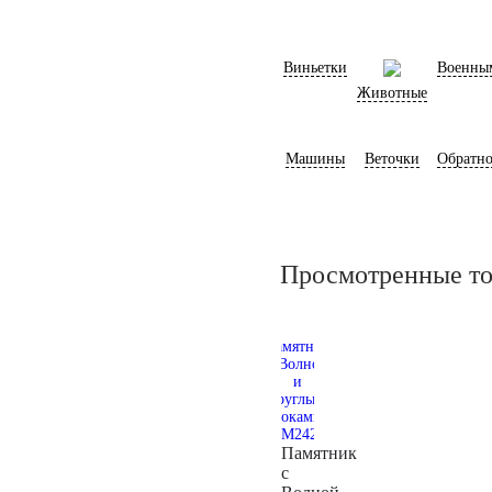
Виньетки
Военны
Животные
Машины
Веточки
Обратно
Просмотренные т
Памятник
с