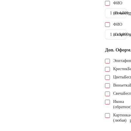
ФИО
1 шт.
(Пескостр
4.500 
ФИО
1 шт.
(Скарпель
9.000 
Доп. Оформ
Эпитафия
Крестик
Б
Цветы
Бес
Виньетка
Свеча
Бес
Икона
(обратное
Картинка
(любая)