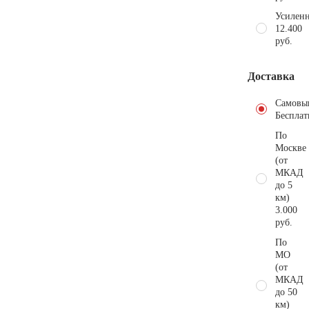
Усиленн
12.400
руб.
Доставка
Самовы
Бесплат
По
Москве
(от
МКАД
до 5
км)
3.000
руб.
По
МО
(от
МКАД
до 50
км)