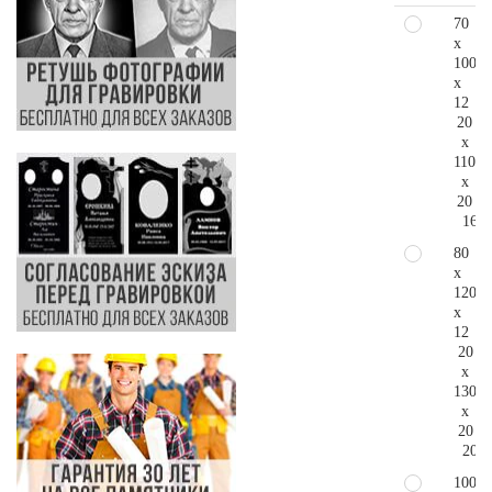
70
x
100
x
12
20
x
110
x
20
160.
80
x
120
x
12
20
x
130
x
20
203.
100