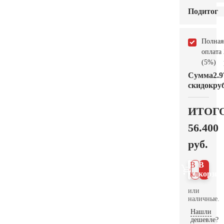
Подитог
Полная
оплата
(5%)
Сумма
2.9
скидок
руб
ИТОГ
56.400
руб.
В 1
В
клик
корзин
или
наличные.
Нашли
дешевле?