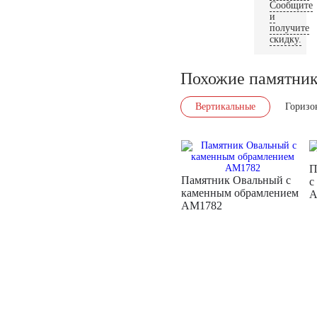
Сообщите
и
получите
скидку.
Похожие памятни
Вертикальные
Горизо
П
Памятник Овальный с
с
каменным обрамлением
A
AM1782