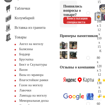
15
Появились
59.
Таблички
вопросы о
70
товаре?
x
Колумбарий
Консультация
100
специалиста
x 5
Вставка из гранита
12
x
Примеры памятников
Товары
110
x
Ангел на могилу
15
Балясины
82.
Бордюр
80
Брусчатка
x
Бюст и Скульптуры
120
Отзывы о компании
Вазон
x 5
12
Вазы из мрамора
x
Влагостойкие рамки
130
Газон на могилу
x
Лавочки
15
Лампада на могилу
117.
Мемориальная доска
60