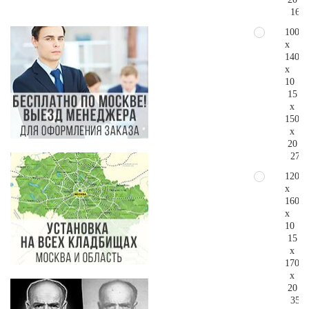
168.
100
x
140
x
10
15
x
150
x
20
271.
120
x
160
x
10
15
x
170
x
20
353.