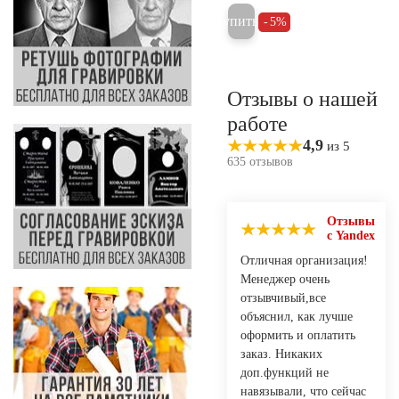
Купить
5%
Отзывы о нашей
работе
4,9
из 5
635 отзывов
Отзывы
с Yandex
Отличная организация!
Менеджер очень
отзывчивый,все
объяснил, как лучше
оформить и оплатить
заказ. Никаких
доп.функций не
навязывали, что сейчас