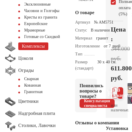
Полная
Эксклюзивные
оплата
Часовни и Голгофы
О товаре
(5%)
Кресты из гранита
Артикул
№ AM5751
Европейские
Цена
Статус
В наличии
Мраморные
Готовые со Скидкой
:
Материал
гранит
Комплексы
Изготовление
от 7 дней
644.000
Тип
руб.
Цоколя
Размер
30 х 40 см.
611.800
(стандарт)
Ограды
руб.
Сварная
Появились
Кованная
В 1
В
вопросы о
Гранитная
клик
корзин
товаре?
Цветники
Консультация
или
специалиста
наличные.
Надгробная плита
Отзывы о компании
Столики, Лавочки
Установка