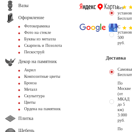
Вазы
Без
установ
Оформление
Бесплат
Фотокерамика
С
установ
Фото на стекле
500
Буквы из металла
руб.
Скарпель и Позолота
Пескоструй
Доставка
Декор на памятник
Самовы
Акрил
Бесплат
Композитные цветы
Бронза
По
Москве
Металл
(от
Скульптура
МКАД
Цветы
до 5
Ордена на памятник
км)
3.000
Плитка
руб.
По
Щебень