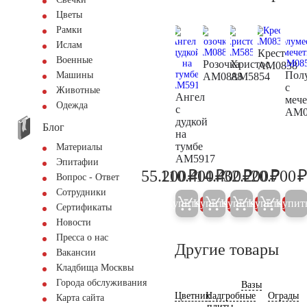
Цветы
Рамки
Ислам
Крест
Военные
Розочка
Христос
AM0838
Пол
Машины
AM0888
AM5854
с
Животные
Ангел
меч
Одежда
с
AM0
дудкой
Блог
на
тумбе
Материалы
AM5917
Эпитафии
₽
₽
₽
₽
55.200
110.400
14.400
32.200
20.700
58.100
116.200
15.200
33.90
Вопрос - Ответ
Сотрудники
Купить
Купить
Купить
Купить
Купит
5%
5%
5%
5%
Сертификаты
Новости
Пресса о нас
Другие товары
Вакансии
Кладбища Москвы
Города обслуживания
Вазы
Цветник
Надгробные
Ограды
Карта сайта
плиты