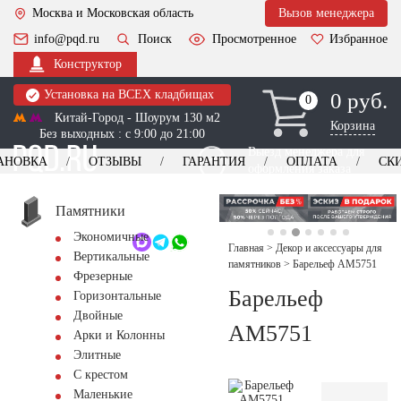
Москва и Московская область
Вызов менеджера
info@pqd.ru
Поиск
Просмотренное
Избранное
Конструктор
Установка на ВСЕХ кладбищах
0 руб.
0
0
Китай-Город - Шоурум 130 м2
Корзина
Без выходных : с 9:00 до 21:00
Выезд менеджера для
АНОВКА
ОТЗЫВЫ
ГАРАНТИЯ
ОПЛАТА
СК
оформления заказа
изготовление
Заказать выезд
памятников
+7 (495) 518-44-23
Памятники
Экономичные
Обратный звонок
Главная
>
Декор и аксессуары для
Вертикальные
памятников
>
Барельеф AM5751
Фрезерные
Барельеф
Горизонтальные
Двойные
AM5751
Арки и Колонны
Элитные
С крестом
Маленькие