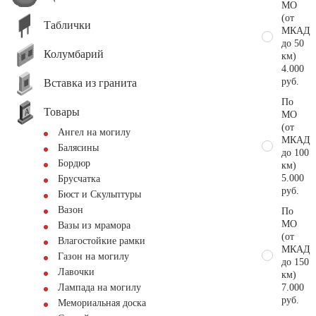
МО
(от
Таблички
МКАД
до 50
Колумбарий
км)
4.000
руб.
Вставка из гранита
По
Товары
МО
(от
Ангел на могилу
МКАД
Балясины
до 100
Бордюр
км)
5.000
Брусчатка
руб.
Бюст и Скульптуры
Вазон
По
МО
Вазы из мрамора
(от
Влагостойкие рамки
МКАД
Газон на могилу
до 150
Лавочки
км)
7.000
Лампада на могилу
руб.
Мемориальная доска