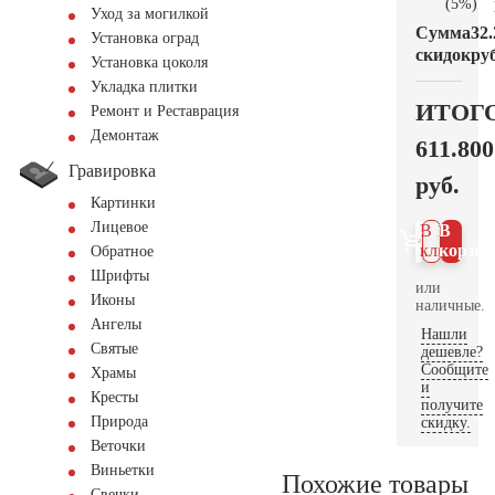
(5%)
Уход за могилкой
Сумма
32.
Установка оград
скидок
руб
Установка цоколя
Укладка плитки
ИТОГ
Ремонт и Реставрация
Демонтаж
611.800
Гравировка
руб.
Картинки
Лицевое
В 1
В
клик
корзин
Обратное
Шрифты
или
Иконы
наличные.
Ангелы
Нашли
Святые
дешевле?
Сообщите
Храмы
и
Кресты
получите
Природа
скидку.
Веточки
Виньетки
Похожие товары
Свечки