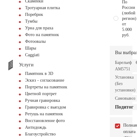
Скамейки
По
России
Тротуарная плитка
(любой
Поребрик
регион)
Тумбы
от
Урна для праха
5.000
Фото на памятник
руб.
Фотоовалы
Шары
Вы выбра
Сaggiati
Барельеф
Услуги
AM5751
Памятник в 3D
Установка
Эскиз - согласование
(Без
Портреты на памятник
установки)
Цветной портрет
Самовывоз
Ручная гравировка
Подитог
Гравировка с выездом
Ретушь на памятник
Восстановление фото
Полная
Антидождь
оплата
Благоустройство