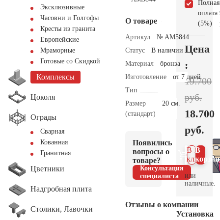
Полная
Эксклюзивные
оплата
Часовни и Голгофы
О товаре
(5%)
Кресты из гранита
Артикул
№ AM5844
Европейские
Цена
Статус
В наличии
Мраморные
Готовые со Скидкой
:
Материал
бронза
Комплексы
Изготовление
от 7 дней
19.700
Тип
руб.
Цоколя
Размер
20 см.
18.700
(стандарт)
Ограды
руб.
Сварная
Появились
Кованная
В 1
В
вопросы о
Гранитная
клик
корзин
товаре?
Цветники
Консультация
или
специалиста
наличные.
Надгробная плита
Отзывы о компании
Столики, Лавочки
Установка