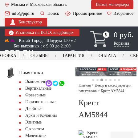
Москва и Московская область
Вызов менеджера
info@pqd.ru
Поиск
Просмотренное
Избранное
Конструктор
Установка на ВСЕХ кладбищах
0 руб.
0
0
Китай-Город - Шоурум 130 м2
Корзина
Без выходных : с 9:00 до 21:00
Выезд менеджера для
АНОВКА
ОТЗЫВЫ
ГАРАНТИЯ
ОПЛАТА
СК
оформления заказа
изготовление
Заказать выезд
памятников
+7 (495) 518-44-23
Памятники
Экономичные
Обратный звонок
Главная
>
Декор и аксессуары для
Вертикальные
памятников
>
Крест AM5844
Фрезерные
Крест
Горизонтальные
Двойные
AM5844
Арки и Колонны
Элитные
С крестом
Маленькие