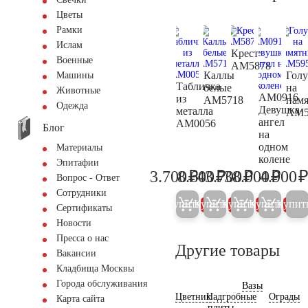
Цветы
Рамки
Ислам
Крест
Военные
AM5878
Каллы
Голу
Машины
Табличка
белые
на
Животные
AM0916
из
AM5718
пам
Одежда
Девушка-
металла
AM5
ангел
AM0056
Блог
на
одном
Материалы
колене
Эпитафии
₽
₽
₽
₽
3.700
8.600
43.700
38.000
4.900
3.900
9.000
46.000
40.00
Вопрос - Ответ
Сотрудники
Купить
Купить
Купить
Купить
Купит
5%
5%
5%
5%
Сертификаты
Новости
Пресса о нас
Другие товары
Вакансии
Кладбища Москвы
Города обслуживания
Вазы
Цветник
Надгробные
Ограды
Карта сайта
плиты