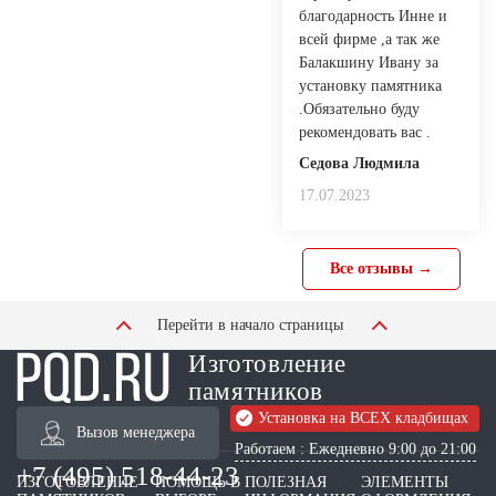
благодарность Инне и
всей фирме ,а так же
Балакшину Ивану за
установку памятника
.Обязательно буду
рекомендовать вас .
Седова Людмила
17.07.2023
Все отзывы →
Перейти в начало страницы
Изготовление
памятников
Установка на ВСЕХ кладбищах
Вызов менеджера
Работаем : Ежедневно 9:00 до 21:00
+7 (495) 518-44-23
ИЗГОТОВЛЕНИЕ
ПОМОЩЬ В
ПОЛЕЗНАЯ
ЭЛЕМЕНТЫ