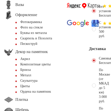
Вазы
Без
установ
Оформление
Бесплат
Фотокерамика
С
установ
Фото на стекле
500
Буквы из металла
руб.
Скарпель и Позолота
Пескоструй
Доставка
Декор на памятник
Самовы
Акрил
Бесплат
Композитные цветы
Бронза
По
Москве
Металл
(от
Скульптура
МКАД
Цветы
до 5
Ордена на памятник
км)
3.000
Плитка
руб.
По
Щебень