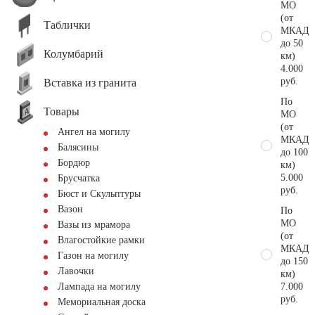
МО
(от
Таблички
МКАД
до 50
Колумбарий
км)
4.000
руб.
Вставка из гранита
По
Товары
МО
(от
Ангел на могилу
МКАД
Балясины
до 100
Бордюр
км)
5.000
Брусчатка
руб.
Бюст и Скульптуры
Вазон
По
МО
Вазы из мрамора
(от
Влагостойкие рамки
МКАД
Газон на могилу
до 150
Лавочки
км)
7.000
Лампада на могилу
руб.
Мемориальная доска