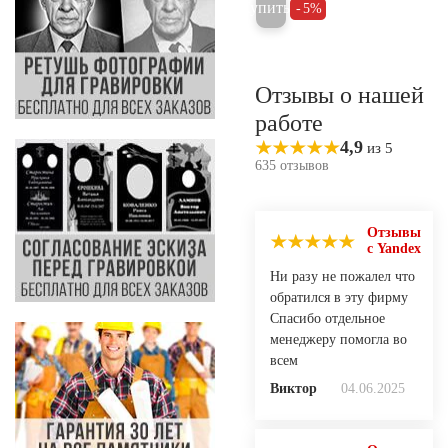
Купить
5%
Отзывы о нашей
работе
4,9
из 5
635 отзывов
Отзывы
с Yandex
Ни разу не пожалел что
обратился в эту фирму
Спасибо отдельное
менеджеру помогла во
всем
Виктор
04.06.2025