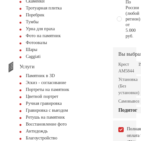
Скамейки
По
России
Тротуарная плитка
(любой
Поребрик
регион)
Тумбы
от
Урна для праха
5.000
Фото на памятник
руб.
Фотоовалы
Шары
Вы выбра
Сaggiati
Крест
1
Услуги
AM5844
Памятник в 3D
Установка
Эскиз - согласование
(Без
Портреты на памятник
установки)
Цветной портрет
Самовывоз
Ручная гравировка
Подитог
Гравировка с выездом
Ретушь на памятник
Восстановление фото
Полная
Антидождь
оплата
Благоустройство