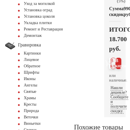
(5%)
Уход за могилкой
Сумма
99
Установка оград
скидок
руб
Установка цоколя
Укладка плитки
ИТОГ
Ремонт и Реставрация
Демонтаж
18.700
Гравировка
руб.
Картинки
Лицевое
В 1
В
клик
корзин
Обратное
Шрифты
или
Иконы
наличные.
Ангелы
Нашли
Святые
дешевле?
Сообщите
Храмы
и
Кресты
получите
Природа
скидку.
Веточки
Виньетки
Похожие товары
Свечки