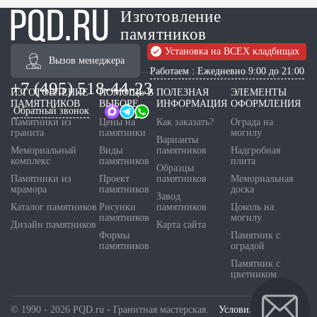
Изготовление
памятников
Установка на ВСЕХ кладбищах
Вызов менеджера
Работаем : Ежедневно 9:00 до 21:00
+7 (495) 518-44-23
ИЗГОТОВЛЕНИЕ
ПОМОЩЬ В
ПОЛЕЗНАЯ
ЭЛЕМЕНТЫ
ПАМЯТНИКОВ
ВЫБОРЕ
ИНФОРМАЦИЯ
ОФОРМЛЕНИЯ
Обратный звонок
Памятники из
Цены на
Как заказать?
Ограда на
гранита
памятники
могилу
Варианты
Мемориальный
Виды
памятников
Надгробная
комплекс
памятников
плита
Образцы
Памятники из
Проект
памятников
Мемориальная
мрамора
памятников
доска
Завод
Каталог памятников
Рисунки
памятников
Цоколь на
памятников
могилу
Дизайн памятников
Карта сайта
Формы
Памятник с
памятников
оградой
Памятник с
цветником
© 1990 - 2026 PQD.ru - Гранитная мастерская.
Условия