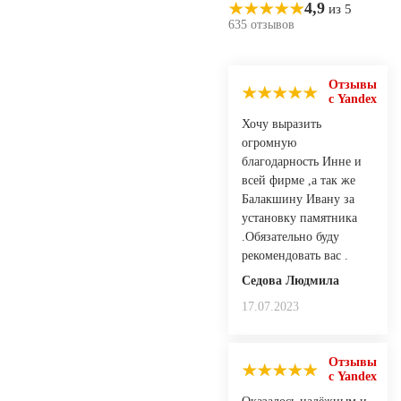
4,9
из 5
635 отзывов
Отзывы
с Yandex
Хочу выразить
огромную
благодарность Инне и
всей фирме ,а так же
Балакшину Ивану за
установку памятника
.Обязательно буду
рекомендовать вас .
Седова Людмила
17.07.2023
Отзывы
с Yandex