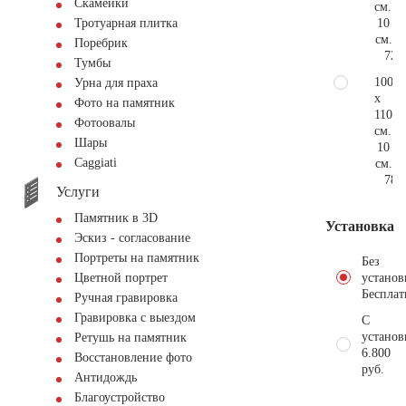
Скамейки
см.
10
Тротуарная плитка
см.
Поребрик
72.
Тумбы
100
Урна для праха
x
Фото на памятник
110
Фотоовалы
см.
Шары
10
Сaggiati
см.
78.
Услуги
Памятник в 3D
Установка
Эскиз - согласование
Портреты на памятник
Без
установ
Цветной портрет
Бесплат
Ручная гравировка
Гравировка с выездом
С
установ
Ретушь на памятник
6.800
Восстановление фото
руб.
Антидождь
Благоустройство