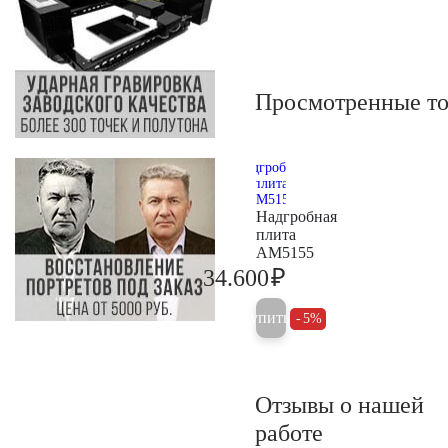
Просмотренные т
Надгробная
плита
AM5155
₽
34.600
36.400
Купить
5%
Отзывы о нашей
работе