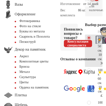
Изготовление
от 14 дней
Вазы
или
наличные.
Вес
86 кг.
Оформление
комплекта
Фотокерамика
Выбор разм
Фото на стекле
Появились
Буквы из металла
РАЗМ
вопросы о
Скарпель и Позолота
товаре?
100
Консультация
Пескоструй
x
специалиста
50
Декор на памятник
см.
10
Акрил
Отзывы о компании
см.
Композитные цветы
36.
Бронза
100
Металл
x
Скульптура
60
Цветы
см.
10
Ордена на памятник
см.
Плитка
42.
100
Щебень