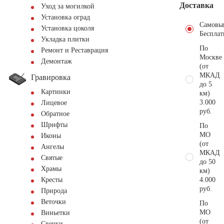
Доставка
Уход за могилкой
Установка оград
Самовы
Установка цоколя
Бесплат
Укладка плитки
По
Ремонт и Реставрация
Москве
Демонтаж
(от
МКАД
Гравировка
до 5
Картинки
км)
3.000
Лицевое
руб.
Обратное
Шрифты
По
МО
Иконы
(от
Ангелы
МКАД
Святые
до 50
Храмы
км)
4.000
Кресты
руб.
Природа
Веточки
По
МО
Виньетки
(от
Свечки