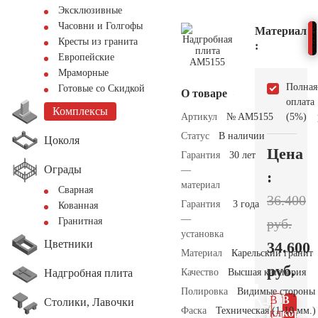
Эксклюзивные
Часовни и Голгофы
Материал
Кресты из гранита
:
Европейские
Мраморные
Полная
Готовые со Скидкой
О товаре
оплата
Комплексы
Артикул
№ AM5155
(5%)
Статус
В наличии
Цоколя
Цена
Гарантия
30 лет
Ограды
—
:
материал
Сварная
36.400
Гарантия
3 года
Кованная
—
руб.
Гранитная
установка
Цветники
34.600
Материал
Карельский гранит
руб.
Надгробная плита
Качество
Высшая категория
Полировка
Видимые стороны
В 1
В
Столики, Лавочки
Фаска
Техническая (1-10 мм.)
клик
корзин