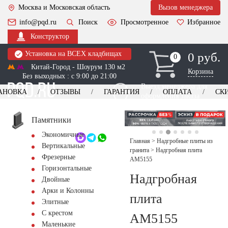
Москва и Московская область
Вызов менеджера
info@pqd.ru
Поиск
Просмотренное
Избранное
Конструктор
Установка на ВСЕХ кладбищах
0 руб.
0
0
Китай-Город - Шоурум 130 м2
Корзина
Без выходных : с 9:00 до 21:00
Выезд менеджера для
АНОВКА
ОТЗЫВЫ
ГАРАНТИЯ
ОПЛАТА
СК
оформления заказа
изготовление
Заказать выезд
памятников
+7 (495) 518-44-23
Памятники
Экономичные
Обратный звонок
Главная
>
Надгробные плиты из
Вертикальные
гранита
>
Надгробная плита
Фрезерные
AM5155
Горизонтальные
Надгробная
Двойные
Арки и Колонны
плита
Элитные
С крестом
AM5155
Маленькие