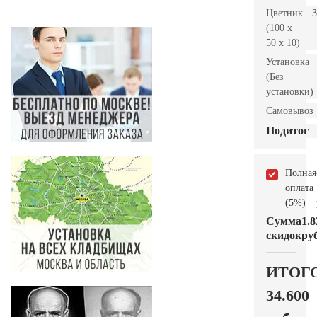
Цветник
3
(100 x
50 x 10)
Установка
(Без
установки)
Самовывоз
Подитог
Полная
оплата
(5%)
Сумма
1.8
скидок
руб
ИТОГ
34.600