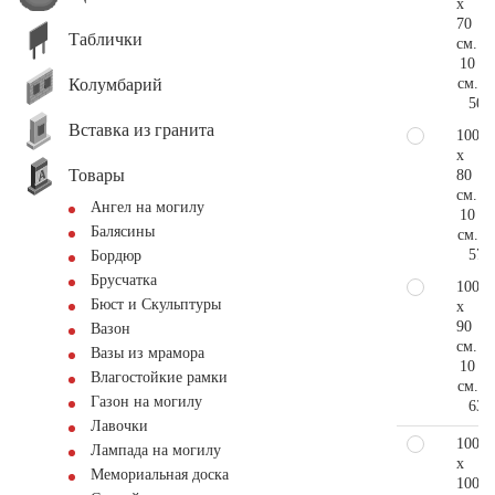
x
70
Таблички
см.
10
Колумбарий
см.
50.
Вставка из гранита
100
x
Товары
80
см.
Ангел на могилу
10
Балясины
см.
57.
Бордюр
Брусчатка
100
Бюст и Скульптуры
x
90
Вазон
см.
Вазы из мрамора
10
Влагостойкие рамки
см.
Газон на могилу
63.
Лавочки
100
Лампада на могилу
x
Мемориальная доска
100