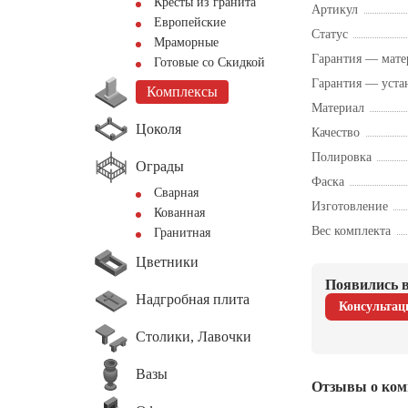
Кресты из гранита
Артикул
Европейские
Статус
Мраморные
Гарантия — мате
Готовые со Скидкой
Гарантия — уста
Комплексы
Материал
Цоколя
Качество
Полировка
Ограды
Фаска
Сварная
Изготовление
Кованная
Вес комплекта
Гранитная
Цветники
Появились в
Надгробная плита
Консультац
Столики, Лавочки
Вазы
Отзывы о ком