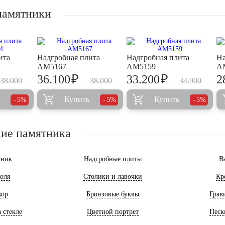
памятники
ита
Надгробная плита
Надгробная плита
На
AM5167
AM5159
A
₽
₽
36.100
33.200
2
38.000
38.000
34.900
Купить
Купить
5%
5%
5%
ие памятника
тник
Надгробные плиты
В
оля
Столики и лавочки
Кр
кор
Бронзовые буквы
Грав
 стекле
Цветной портрет
Песк