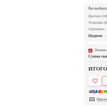
Вы выбрал
Цветник (100
Установка (Б
Самовывоз
Подитог
Полная 
Сумма ски
ИТОГ
Нашли 