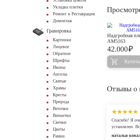
Установка цоколя
Укладка плитки
Просмотр
Ремонт и Реставрация
Демонтаж
Гравировка
Надгробная пл
Картинки
AM5163
Лицевое
₽
42.000
Обратное
Шрифты
Купить
Иконы
Ангелы
Святые
Отзывы о 
Храмы
Кресты
Природа
Веточки
Виньетки
Спасибо! Я оч
Свечки
установлен. В
Цветы
наталья кова
Рамки