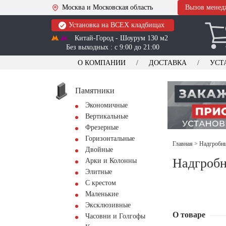
Москва и Московская область
Вызов менед
Установка на ВСЕХ кладбищах
Китай-Город - Шоурум 130 м2
Без выходных : с 9:00 до 21:00
О КОМПАНИИ
ДОСТАВКА
УСТ
Памятники
Экономичные
Вертикальные
Фрезерные
Горизонтальные
Главная
>
Надгробны
Двойные
Надгробн
Арки и Колонны
Элитные
С крестом
Маленькие
Эксклюзивные
О товаре
Часовни и Голгофы