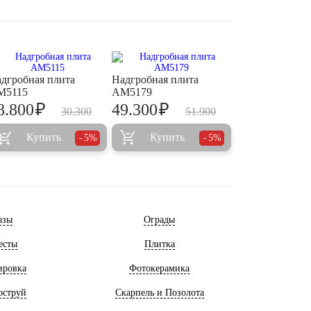
дгробная плита
Надгробная плита
M5115
AM5179
₽
₽
8.800
49.300
30.300
51.900
Купить
Купить
5%
5%
азы
Ограды
есты
Плитка
ировка
Фотокерамика
оструй
Скарпель и Позолота