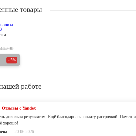
енные товары
ита
44.200
5%
нашей работе
Отзывы с Yandex
ень довольна результатом. Ещё благодарна за оплату рассрочкой. Памятн
сё хорошо!
лева
20.06.2026