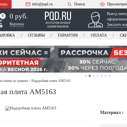
жера
info@pqd.ru
Поиск
Просмотре
Выезд мене
0 руб.
0
0
оформления
изготовление
Корзина
Заказать вы
памятников
АНОВКА
ОТЗЫВЫ
ГАРАНТИЯ
ОПЛАТА
СК
е плиты из гранита
>
Надгробная плита AM5163
ая плита AM5163
Материал :