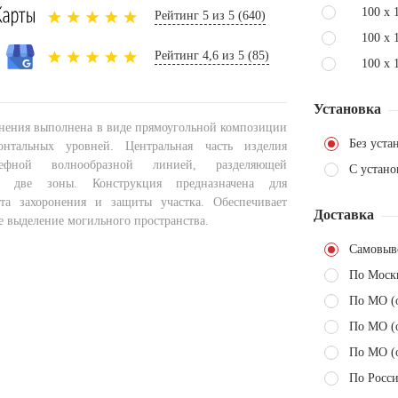
100 x 
Рейтинг 5 из 5 (640)
100 x 
Рейтинг 4,6 из 5 (85)
100 x 
Установка
онения выполнена в виде прямоугольной композиции
Без уста
нтальных уровней. Центральная часть изделия
ьефной волнообразной линией, разделяющей
С устано
а две зоны. Конструкция предназначена для
ста захоронения и защиты участка. Обеспечивает
Доставка
е выделение могильного пространства.
Самовыв
По Моск
По МО (
По МО (
По МО (
По Росси