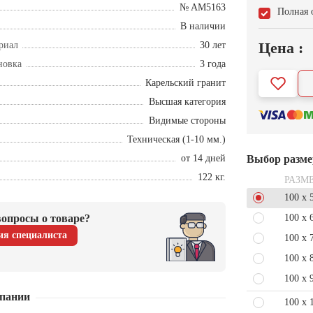
№ AM5163
Полная 
В наличии
Цена :
риал
30 лет
новка
3 года
Карельский гранит
Высшая категория
Видимые стороны
Техническая (1-10 мм.)
от 14 дней
Выбор разме
122 кг.
РАЗМ
100 x 
опросы о товаре?
100 x 
ия специалиста
100 x 
100 x 
100 x 
пании
100 x 