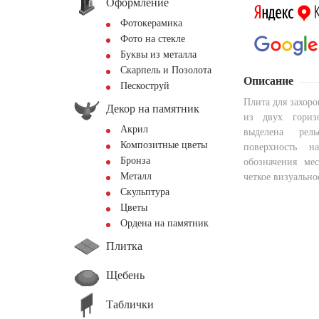
Оформление
Фотокерамика
Фото на стекле
Буквы из металла
Скарпель и Позолота
Описание
Пескоструй
Плита для захор
Декор на памятник
из двух горизо
Акрил
выделена рел
Композитные цветы
поверхность н
Бронза
обозначения ме
Металл
четкое визуально
Скульптура
Цветы
Ордена на памятник
Плитка
Щебень
Таблички