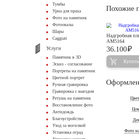
Тумбы
Похожие 
Урна для праха
Фото на памятник
Фотоовалы
Шары
Надгробная пл
Сaggiati
AM5164
₽
36.100
Услуги
Памятник в 3D
Купить
Эскиз - согласование
Портреты на памятник
Цветной портрет
Оформлен
Ручная гравировка
Гравировка с выездом
Ретушь на памятник
Цве
Восстановление фото
Цок
Антидождь
Благоустройство
Де
Уход за могилкой
Фото на
Установка оград