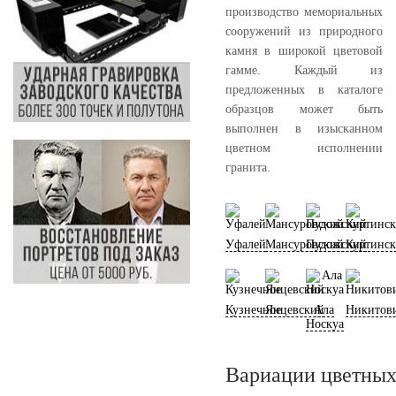
производство мемориальных
сооружений из природного
камня в широкой цветовой
гамме. Каждый из
предложенных в каталоге
образцов может быть
выполнен в изысканном
цветном исполнении
гранита.
Уфалей
Мансуровский
Пудожский
Куртинс
Кузнечное
Янцевский
Ала
Никитов
Носкуа
Вариации цветных