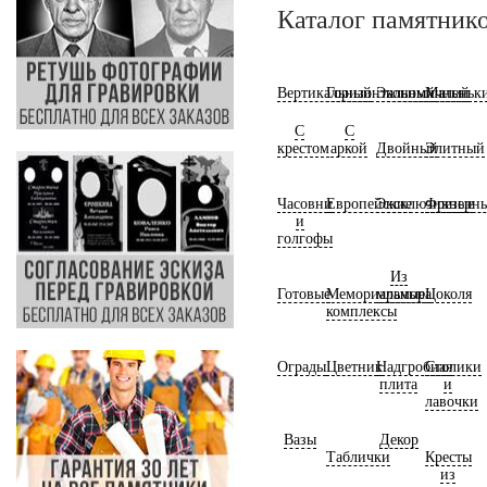
Каталог памятник
Вертикальный
Горизонтальный
Экономичный
Маленьк
С
С
крестом
аркой
Двойный
Элитный
Часовни
Европейские
Эксклюзивные
Фрезерн
и
голгофы
Из
Готовые
Мемориальные
мрамора
Цоколя
комплексы
Ограды
Цветник
Надгробная
Столики
плита
и
лавочки
Вазы
Декор
Таблички
Кресты
из