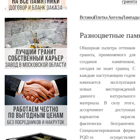
гранита
Вставка
Плитка
Ангелы
Лампады
Разноцветные пам
Обширная палитра оттенков
гранита, применяемого для
создания памятников,
сегодня не знает границ. С
каждым наступающим годом
начинается эксплуатация
новых месторождений
данного натурального
материала. В силу этого,
ассортимент доступных
вариантов окрасок
фактически безграничен.
Специализированная фирма
PQD.ru осуществляет