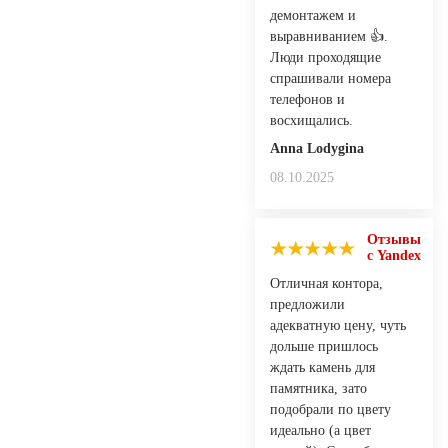
демонтажем и
выравниванием 👍.
Люди проходящие
спрашивали номера
телефонов и
восхищались.
Anna Lodygina
08.10.2025
Отзывы
с Yandex
Отличная контора,
предложили
адекватную цену, чуть
дольше пришлось
ждать камень для
памятника, зато
подобрали по цвету
идеально (а цвет