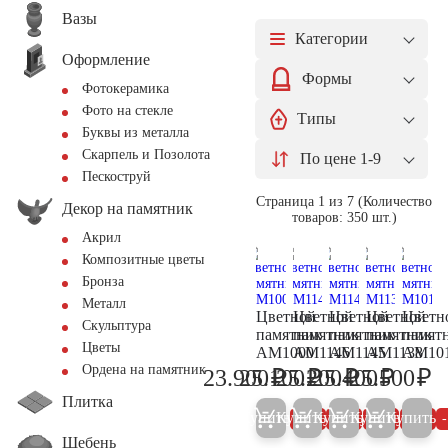
Вазы
Категории
Оформление
Формы
Фотокерамика
Фото на стекле
Типы
Буквы из металла
Скарпель и Позолота
По цене 1-9
Пескоструй
Страница 1 из 7 (Количество
Декор на памятник
товаров: 350 шт.)
Акрил
Композитные цветы
Бронза
Металл
Цветной
Цветной
Цветной
Цветной
Цветн
Скульптура
памятник
памятник
памятник
памятник
памят
Цветы
AM1000
AM1146
AM1145
AM1138
AM10
Ордена на памятник
₽
₽
₽
₽
₽
23.900
25.100
25.200
25.400
25.500
25.200
26.400
26.500
26.700
26
Плитка
Купить
Купить
Купить
Купить
Купить
5%
5%
5%
5%
Щебень