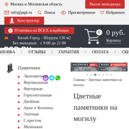
Москва и Московская область
Вызов менеджера
info@pqd.ru
Поиск
Просмотренное
Избранное
Конструктор
Установка на ВСЕХ кладбищах
0 руб.
0
0
Китай-Город - Шоурум 130 м2
Корзина
Без выходных : с 9:00 до 21:00
Выезд менеджера для
АНОВКА
ОТЗЫВЫ
ГАРАНТИЯ
ОПЛАТА
СК
оформления заказа
изготовление
Заказать выезд
памятников
+7 (495) 518-44-23
Памятники
Экономичные
Обратный звонок
Главная
>
Цветные памятники на
Вертикальные
могилу
Фрезерные
Цветные
Горизонтальные
Двойные
памятники на
Арки и Колонны
Элитные
могилу
С крестом
Маленькие