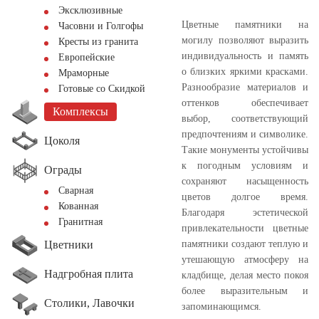
Эксклюзивные
Цветные памятники на
Часовни и Голгофы
могилу позволяют выразить
Кресты из гранита
индивидуальность и память
Европейские
о близких яркими красками.
Мраморные
Разнообразие материалов и
Готовые со Скидкой
оттенков обеспечивает
Комплексы
выбор, соответствующий
предпочтениям и символике.
Цоколя
Такие монументы устойчивы
к погодным условиям и
Ограды
сохраняют насыщенность
Сварная
цветов долгое время.
Кованная
Благодаря эстетической
Гранитная
привлекательности цветные
Цветники
памятники создают теплую и
утешающую атмосферу на
Надгробная плита
кладбище, делая место покоя
более выразительным и
Столики, Лавочки
запоминающимся.