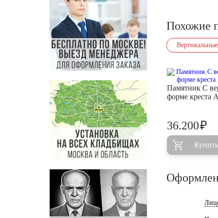
Похожие 
Вертикальные
Памятник С ве
форме креста 
₽
36.200
Купит
Оформлен
Лиц