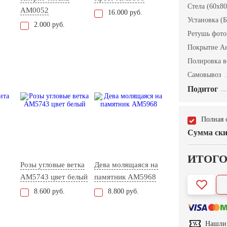
Стела (60x80
AM0052
16.000 руб.
Установка (Б
2.000 руб.
Ретушь фот
Покрытие А
Полировка в
Самовывоз
Подитог
Полная 
Сумма ски
ИТОГ
Розы угловые ветка
Дева молящаяся на
AM5743 цвет белый
памятник AM5968
8.600 руб.
8.800 руб.
Нашли 