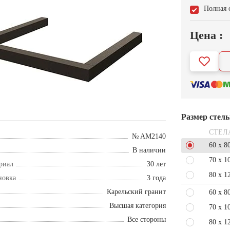
Полная 
Цена :
Размер стел
СТЕЛ
№ AM2140
60 x 8
В наличии
70 x 1
риал
30 лет
80 x 1
новка
3 года
Карельский гранит
60 x 8
Высшая категория
70 x 1
Все стороны
80 x 1