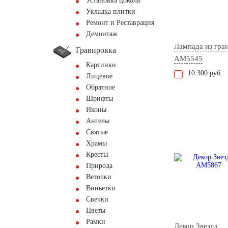
Установка цоколя
Укладка плитки
Ремонт и Реставрация
Демонтаж
Лампада из гра
Гравировка
AM5545
Картинки
10.300 руб.
Лицевое
Обратное
Шрифты
Иконы
Ангелы
Святые
Храмы
Кресты
Природа
Веточки
Виньетки
Свечки
Цветы
Рамки
Декор Звезда