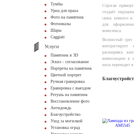
Тумбы
Строгая прямоу
Урна для праха
создаёт ощущен
Фото на памятник
связь земного и
Фотоовалы
для оформлени
Шары
комплекса.
Сaggiati
Волнистый срез
контрастирует
Услуги
расширяясь кни
Памятник в 3D
композицию в зе
Эскиз - согласование
низа переходит в
Портреты на памятник
Цветной портрет
Благоустройс
Ручная гравировка
Гравировка с выездом
Ретушь на памятник
Восстановление фото
Антидождь
Благоустройство
Уход за могилкой
Установка оград