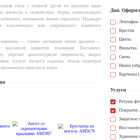
гольная стела с плавной дугой по верхнему краю
Доп. Оформл
ие мягкости и спокойствия. Форма символизирует
 небесного, напоминая линию горизонта. Подходит
Эпитафия
я классического или современного памятного
Крестик
Цветы
 вершины — словно застывшая линия дыхания —
 с массивной прямотой основания. Постамент,
Виньетка
зу, обретает архитектурную уверенность, якорит
Свеча
мле. Силуэт читается издалека: чёткая геометрия
Икона (обр
 органичную округлость верха.
Картинка (
тво
Услуги
Ретушь фо
Покрытие 
Защитное 
Восстанов
Хранение н