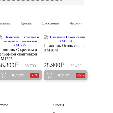
литные
Кресты
Эксклюзив
Часовни
Памятник Огонь свечи
амятник С крестом и
AM1874
ельефной окантовкой
AM1725
₽
₽
36.800
28.900
38.700
30.400
Купить
Купить
5%
5%
атное
Ангелы