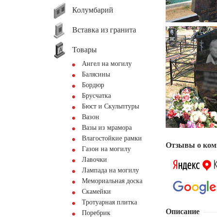
Колумбарий
Вставка из гранита
Товары
Ангел на могилу
Балясины
Бордюр
Брусчатка
Бюст и Скульптуры
Вазон
Вазы из мрамора
Влагостойкие рамки
Отзывы о ком
Газон на могилу
Лавочки
Лампада на могилу
Мемориальная доска
Скамейки
Тротуарная плитка
Описание
Поребрик