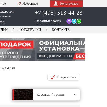
нное
Избранное
Конструктор
+7 (495) 518-44-23
джера для
 заказа
езд
Обратный звонок
ИДКИ
ФОТОГРАФИИ
КОНТАКТЫ
нита AM2140
Создать эскиз
Карельский гранит