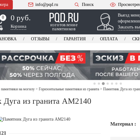
жера
info@pqd.ru
Поиск
Просмотре
Выезд мене
0 руб.
0
0
оформления
изготовление
Корзина
Заказать вы
памятников
АНОВКА
ОТЗЫВЫ
ГАРАНТИЯ
ОПЛАТА
СК
 памятники на могилу
>
Горизонтальные памятники из гранита
>
Памятник Дуга из гра
 Дуга из гранита AM2140
Материал :
121