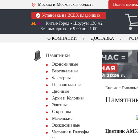
Москва и Московская область
Вызов менед
Установка на ВСЕХ кладбищах
Китай-Город - Шоурум 130 м2
Без выходных : с 9:00 до 21:00
О КОМПАНИИ
ДОСТАВКА
УСТ
Памятники
Экономичные
Вертикальные
Фрезерные
Горизонтальные
Главная
>
Гранитные
Двойные
Памятник
Арки и Колонны
Элитные
С крестом
Маленькие
Эксклюзивные
Цветник АМ5
Часовни и Голгофы