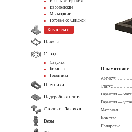
Кресты из гранита
Европейские
Мраморные
Готовые со Скидкой
Комплексы
Цоколя
Ограды
Сварная
О памятнике
Кованная
Гранитная
Артикул
Цветники
Статус
Гарантия — мате
Надгробная плита
Гарантия — уста
Столики, Лавочки
Материал
Качество
Вазы
Полировка