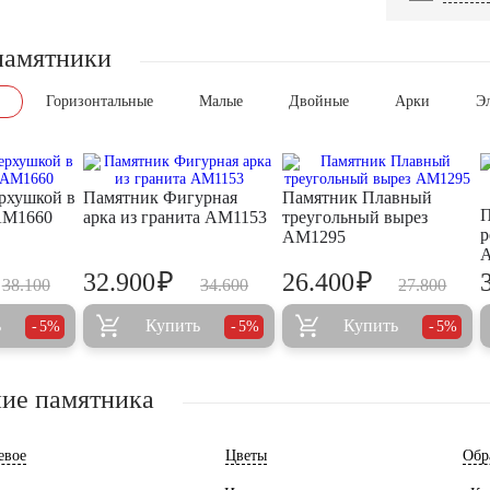
памятники
Горизонтальные
Малые
Двойные
Арки
Э
рхушкой в
Памятник Фигурная
Памятник Плавный
П
AM1660
арка из гранита AM1153
треугольный вырез
р
AM1295
₽
₽
32.900
26.400
38.100
34.600
27.800
ь
Купить
Купить
5%
5%
5%
ие памятника
евое
Цветы
Обр