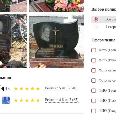
Выбор поли
Все ст
1 стор
Оформление
Фото (Гра
Фото (Руч
Фото на к
пании
Фото на ст
Рейтинг 5 из 5 (640)
ФИО (Грав
Рейтинг 4,6 из 5 (85)
ФИО (Песк
ФИО (Скар