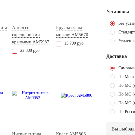
Установка
Без уста
нита
Ангел со
Брусчатка на
Стандарт
скрещенными
могилу AM5670
Усиленн
крыльями AM5987
15.700 руб.
22.800 руб.
Доставка
Самовыв
По Моск
По МО (
По МО (
По МО (
По Росси
Вы выбрал
Нитрит титана
Крест AM5806