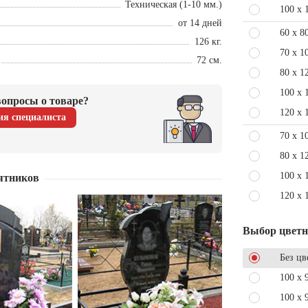
Техническая (1-10 мм.)
100 x 
от 14 дней
60 x 8
126 кг.
70 x 1
72 см.
80 x 1
100 x 
опросы о товаре?
120 x 
ия специалиста
70 x 1
80 x 1
100 x 
ятников
120 x 
Выбор цвет
Без цв
100 x 
100 x 