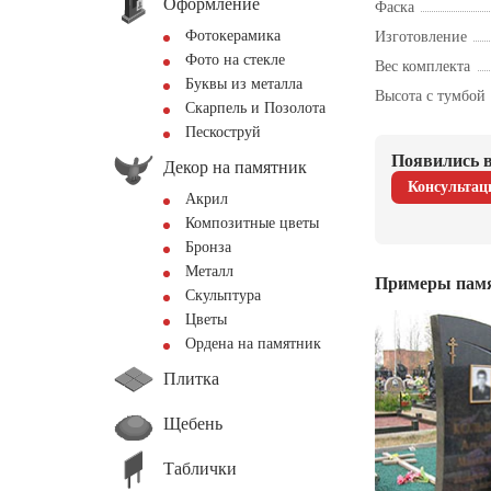
Оформление
Фаска
Фотокерамика
Изготовление
Фото на стекле
Вес комплекта
Буквы из металла
Высота с тумбой
Скарпель и Позолота
Пескоструй
Появились в
Декор на памятник
Консультац
Акрил
Композитные цветы
Бронза
Металл
Примеры пам
Скульптура
Цветы
Ордена на памятник
Плитка
Щебень
Таблички