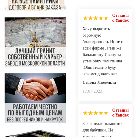
Отзывы
с Yandex
Хочу выразить
огромную
благодарность Инне и
всей фирме ,а так же
Балакшину Ивану за
установку памятника
.Обязательно буду
рекомендовать вас .
Седова Людмила
17.07.2023
Отзывы
с Yandex
Заказывали памятник
для бабушки. Не
хотелось ничего