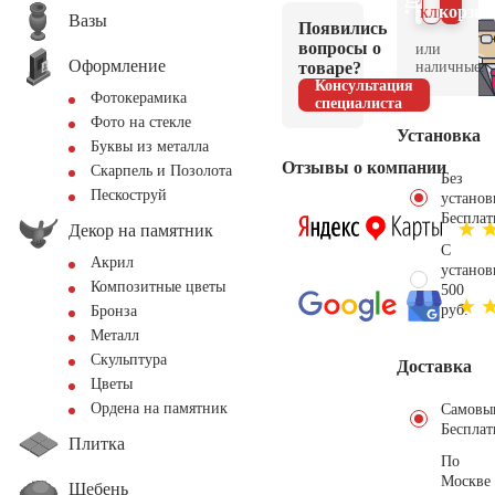
клик
корзин
Вазы
Появились
вопросы о
или
Оформление
товаре?
наличные.
Консультация
Фотокерамика
специалиста
Фото на стекле
Установка
Буквы из металла
Отзывы о компании
Скарпель и Позолота
Без
Пескоструй
установ
Бесплат
Декор на памятник
С
Акрил
установ
Композитные цветы
500
руб.
Бронза
Металл
Скульптура
Доставка
Цветы
Ордена на памятник
Самовы
Бесплат
Плитка
По
Москве
Щебень