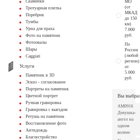
Скамейки
МО
(от
Тротуарная плитка
МКАД
Поребрик
до 150
Тумбы
км)
Урна для праха
7.000
руб.
Фото на памятник
Фотоовалы
По
Шары
России
(любой
Сaggiati
регион)
Услуги
от
5.000
Памятник в 3D
руб.
Эскиз - согласование
Портреты на памятник
Вы выбра
Цветной портрет
Ручная гравировка
AM0916
Гравировка с выездом
Девушка-
Ретушь на памятник
ангел на
Восстановление фото
одном
Антидождь
колене
Благоустройство