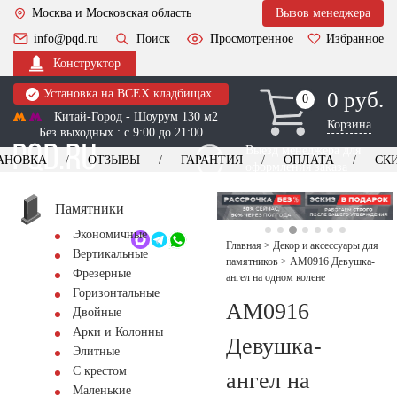
Москва и Московская область
Вызов менеджера
info@pqd.ru
Поиск
Просмотренное
Избранное
Конструктор
Установка на ВСЕХ кладбищах
0 руб.
0
0
Китай-Город - Шоурум 130 м2
Корзина
Без выходных : с 9:00 до 21:00
Выезд менеджера для
АНОВКА
ОТЗЫВЫ
ГАРАНТИЯ
ОПЛАТА
СК
оформления заказа
изготовление
Заказать выезд
памятников
+7 (495) 518-44-23
Памятники
Экономичные
Обратный звонок
Главная
>
Декор и аксессуары для
Вертикальные
памятников
>
AM0916 Девушка-
Фрезерные
ангел на одном колене
Горизонтальные
AM0916
Двойные
Арки и Колонны
Девушка-
Элитные
С крестом
ангел на
Маленькие