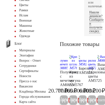
или
Цветы
наличные.
Рамки
Нашли
Ислам
дешевле?
Сообщите
Военные
и
Машины
получите
Животные
скидку.
Одежда
Похожие товары
Блог
Материалы
Эпитафии
Вопрос - Ответ
Ваза
Сотрудники
Барельеф
AM0
Сертификаты
Полумесяц
Крест
Акриловы
AM5823
с
из
цветы
Новости
мечетью
чугуна
AM5725
Пресса о нас
AM0855
AM5767
Вакансии
₽
₽
₽
₽
20.700
77.000
165.600
6.000
103.200
21.800
81.000
174.300
6.300
Кладбища Москвы
Города обслуживания
Купить
Купить
Купить
Купить
Купит
5%
5%
5%
5%
Карта сайта