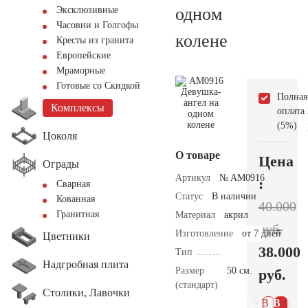
одном
Эксклюзивные
Часовни и Голгофы
колене
Кресты из гранита
Европейские
Мраморные
Готовые со Скидкой
Полная
Комплексы
оплата
(5%)
Цоколя
О товаре
Цена
Ограды
Артикул
№ AM0916
:
Сварная
Статус
В наличии
Кованная
40.000
Гранитная
Материал
акрил
руб.
Изготовление
от 7 дней
Цветники
38.000
Тип
Надгробная плита
Размер
50 см.
руб.
(стандарт)
Столики, Лавочки
В 1
В