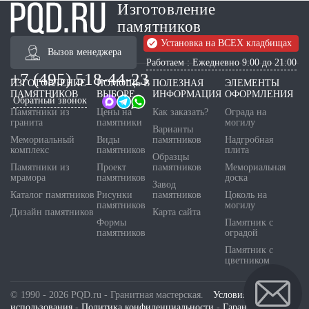
Изготовление
памятников
Установка на ВСЕХ кладбищах
Вызов менеджера
Работаем : Ежедневно 9:00 до 21:00
+7 (495) 518-44-23
ИЗГОТОВЛЕНИЕ
ПОМОЩЬ В
ПОЛЕЗНАЯ
ЭЛЕМЕНТЫ
ПАМЯТНИКОВ
ВЫБОРЕ
ИНФОРМАЦИЯ
ОФОРМЛЕНИЯ
Обратный звонок
Памятники из
Цены на
Как заказать?
Ограда на
гранита
памятники
могилу
Варианты
Мемориальный
Виды
памятников
Надгробная
комплекс
памятников
плита
Образцы
Памятники из
Проект
памятников
Мемориальная
мрамора
памятников
доска
Завод
Каталог памятников
Рисунки
памятников
Цоколь на
памятников
могилу
Дизайн памятников
Карта сайта
Формы
Памятник с
памятников
оградой
Памятник с
цветником
© 1990 - 2026 PQD.ru - Гранитная мастерская.
Условия
использования
-
Политика конфиденциальности
-
Гарантия и