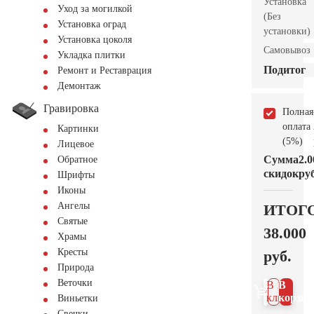
Установка
Уход за могилкой
(Без
Установка оград
установки)
Установка цоколя
Самовывоз
Укладка плитки
Подитог
Ремонт и Реставрация
Демонтаж
Гравировка
Полная
оплата
Картинки
(5%)
Лицевое
Сумма
2.0
Обратное
скидок
руб
Шрифты
Иконы
Ангелы
ИТОГ
Святые
38.000
Храмы
Кресты
руб.
Природа
Веточки
В 1
В
клик
корзин
Виньетки
Свечки