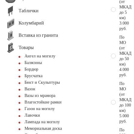
(от
МКАД
Таблички
до 5
км)
Колумбарий
3.000
руб.
Вставка из гранита
По
МО
Товары
(от
МКАД
Ангел на могилу
до 50
Балясины
км)
Бордюр
4.000
руб.
Брусчатка
Бюст и Скульптуры
По
МО
Вазон
(от
Вазы из мрамора
МКАД
Влагостойкие рамки
до 100
Газон на могилу
км)
Лавочки
5.000
руб.
Лампада на могилу
Мемориальная доска
По