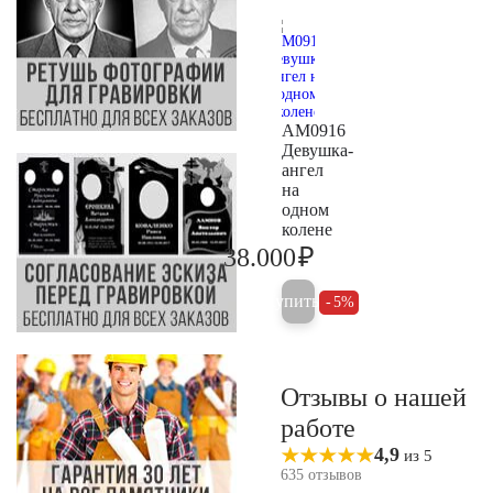
AM0916
Девушка-
ангел
на
одном
колене
₽
38.000
40.000
Купить
5%
Отзывы о нашей
работе
4,9
из 5
635 отзывов