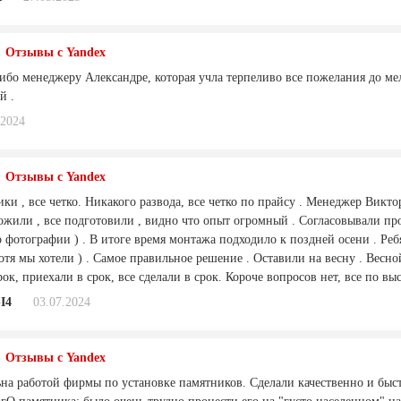
Отзывы с Yandex
ибо менеджеру Александре, которая учла терпеливо все пожелания до мел
й .
.2024
Отзывы с Yandex
ики , все четко. Никакого развода, все четко по прайсу . Менеджер Викт
ожили , все подготовили , видно что опыт огромный . Согласовывали про
 фотографии ) . В итоге время монтажа подходило к поздней осени . Реб
отя мы хотели ) . Самое правильное решение . Оставили на весну . Весн
ок, приехали в срок, все сделали в срок. Короче вопросов нет, все по в
bI4
03.07.2024
Отзывы с Yandex
ьна работой фирмы по установке памятников. Сделали качественно и быст