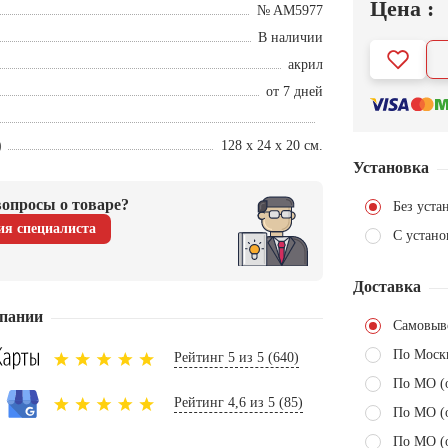
Цена :
№ AM5977
В наличии
акрил
от 7 дней
)
128 х 24 х 20 см.
Установка
опросы о товаре?
Без уста
ия специалиста
С устано
Доставка
пании
Самовыв
По Моск
Рейтинг 5 из 5 (640)
По МО (
Рейтинг 4,6 из 5 (85)
По МО (
По МО (