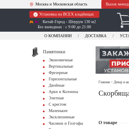
Москва и Московская область
Вызов менед
Установка на ВСЕХ кладбищах
Китай-Город - Шоурум 130 м2
Без выходных : с 9:00 до 21:00
О КОМПАНИИ
ДОСТАВКА
УСТ
Памятники
Экономичные
Вертикальные
Фрезерные
Горизонтальные
Главная
>
Декор и а
Двойные
Скорбящ
Арки и Колонны
Элитные
С крестом
Маленькие
Эксклюзивные
О товаре
Часовни и Голгофы