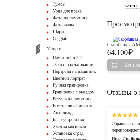
Тумбы
Фото на
Урна для праха
Фото на памятник
Просмотр
Фотоовалы
Шары
Сaggiati
Скорбящая AM
Услуги
₽
64.100
Памятник в 3D
Эскиз - согласование
Купить
Портреты на памятник
Цветной портрет
Ручная гравировка
Отзывы о 
Гравировка с выездом
Ретушь на памятник
Восстановление фото
Антидождь
Благоустройство
Обращалась по
Уход за могилкой
перепроверяет 
Установка оград
Инга Драйчи