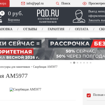
жера
info@pqd.ru
Поиск
Просмотре
Выезд мене
0 руб.
0
0
оформления
изготовление
Корзина
Заказать вы
памятников
АНОВКА
ОТЗЫВЫ
ГАРАНТИЯ
ОПЛАТА
СК
ксессуары для памятников
>
Скорбящая AM5977
ая AM5977
Полная 