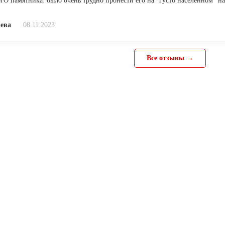
огО памятника: было очень трудно пронести его на "густо населенном" н
ева
08.11.2023
Все отзывы →