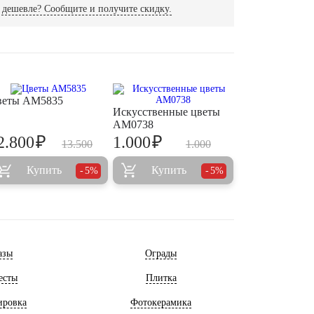
дешевле? Сообщите и получите скидку.
веты AM5835
Искусственные цветы
AM0738
₽
₽
2.800
1.000
13.500
1.000
Купить
Купить
5%
5%
азы
Ограды
есты
Плитка
ировка
Фотокерамика