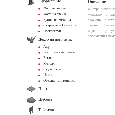
Оформление
Описание
Фотокерамика
Фигура выполнен
Фото на стекле
женщину в дли
Буквы из металла
сложены на груд
Скарпель и Позолота
формы. Основа 
изделия при ус
Пескоструй
оформления мемо
Декор на памятник
Акрил
Композитные цветы
Бронза
Металл
Скульптура
Цветы
Ордена на памятник
Плитка
Щебень
Таблички