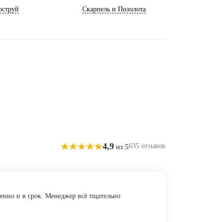
оструй
Скарпель и Позолота
4,9
635 отзывов
из 5
енно и в срок. Менеджер всё тщательно