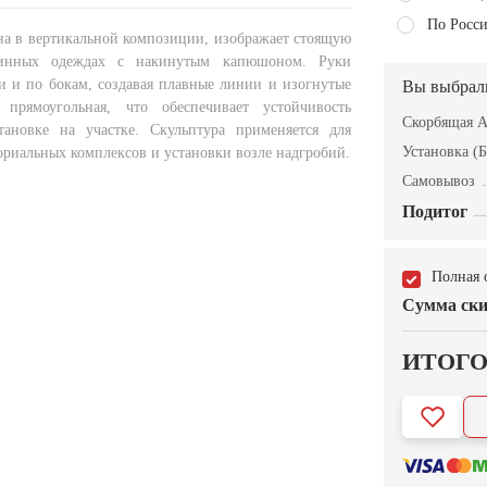
По Росси
а в вертикальной композиции, изображает стоящую
нных одеждах с накинутым капюшоном. Руки
и и по бокам, создавая плавные линии и изогнутые
Вы выбрал
прямоугольная, что обеспечивает устойчивость
Скорбящая 
тановке на участке. Скульптура применяется для
Установка (Б
риальных комплексов и установки возле надгробий.
Самовывоз
Подитог
Полная 
Сумма ски
ИТОГ