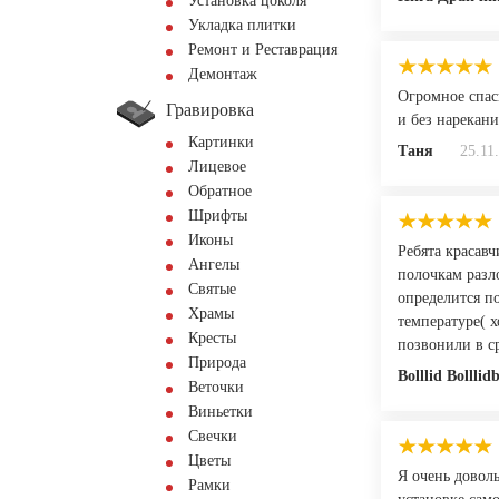
Установка цоколя
Укладка плитки
Ремонт и Реставрация
Демонтаж
Огромное спас
Гравировка
и без нарекани
Картинки
Таня
25.11
Лицевое
Обратное
Шрифты
Иконы
Ребята красавч
Ангелы
полочкам разл
Святые
определится по
Храмы
температуре( х
Кресты
позвонили в ср
Природа
Bolllid Bolllid
Веточки
Виньетки
Свечки
Цветы
Я очень довол
Рамки