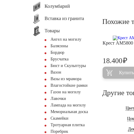
Колумбарий
Вставка из гранита
Похожие 
Товары
Ангел на могилу
Крест AM5800
Балясины
Бордюр
₽
Брусчатка
18.400
Бюст и Скульптуры
Вазон
Купить
Вазы из мрамора
Влагостойкие рамки
Другие то
Газон на могилу
Лавочки
Лампада на могилу
Цве
Мемориальная доска
Скамейки
Цок
Тротуарная плитка
Де
Поребрик