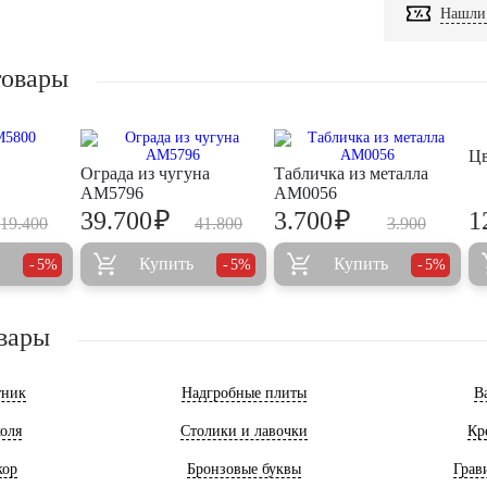
Нашли 
товары
Ц
Ограда из чугуна
Табличка из металла
AM5796
AM0056
₽
₽
39.700
3.700
1
19.400
41.800
3.900
Купить
Купить
5%
5%
5%
вары
тник
Надгробные плиты
В
оля
Столики и лавочки
Кр
кор
Бронзовые буквы
Грав