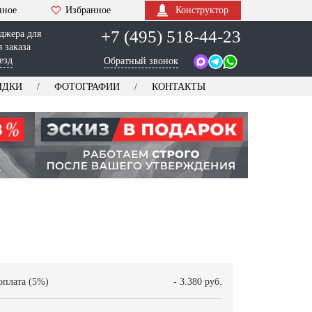
нное
Избранное
Конструктор
+7 (495) 518-44-23
джера для
 заказа
езд
Обратный звонок
ИДКИ
ФОТОГРАФИИ
КОНТАКТЫ
оплата (5%)
- 3.380 руб.