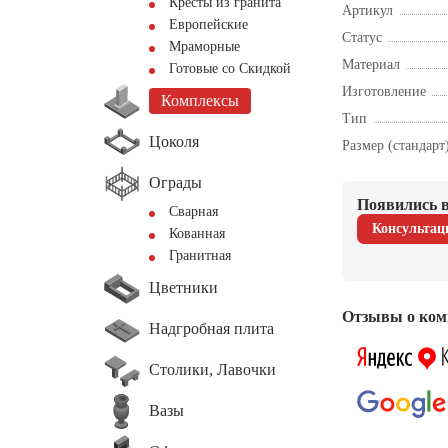
Кресты из гранита
Артикул
Европейские
Статус
Мраморные
Материал
Готовые со Скидкой
Изготовление
Комплексы
Тип
Цоколя
Размер (стандарт
Ограды
Появились в
Сварная
Консультац
Кованная
Гранитная
Цветники
Отзывы о ком
Надгробная плита
Столики, Лавочки
Вазы