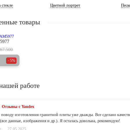
 стекле
Цветной портрет
Песк
енные товары
5977
67.500
5%
нашей работе
Отзывы с Yandex
 поводу изготовления гранитной плиты уже дважды. Все сделано качеств
(все данные, изображения и др.). Я осталась довольна, рекомендую!
к
27.05.2025