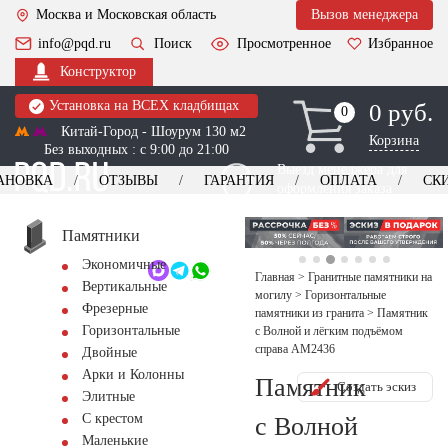
Москва и Московская область
Вызов менеджера
info@pqd.ru
Поиск
Просмотренное
Избранное
Конструктор
Установка на ВСЕХ кладбищах
0 руб.
0
0
Китай-Город - Шоурум 130 м2
Корзина
Без выходных : с 9:00 до 21:00
Выезд менеджера для
АНОВКА
ОТЗЫВЫ
ГАРАНТИЯ
ОПЛАТА
СК
оформления заказа
изготовление
Заказать выезд
памятников
+7 (495) 518-44-23
Памятники
Экономичные
Обратный звонок
Главная
>
Гранитные памятники на
Вертикальные
могилу
>
Горизонтальные
Фрезерные
памятники из гранита
>
Памятник
Горизонтальные
с Волной и лёгким подъёмом
справа AM2436
Двойные
Арки и Колонны
Памятник
Создать эскиз
Элитные
С крестом
с Волной
Маленькие