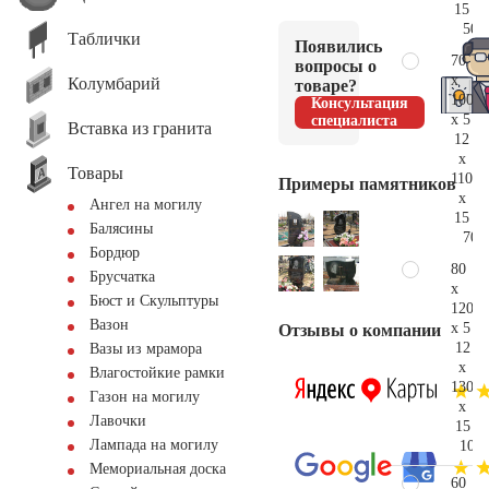
15
50.
Таблички
Появились
70
вопросы о
x
Колумбарий
товаре?
100
Консультация
x 5
специалиста
Вставка из гранита
12
x
Товары
110
Примеры памятников
x
Ангел на могилу
15
Балясины
70.
Бордюр
80
Брусчатка
x
Бюст и Скульптуры
120
Вазон
x 5
Отзывы о компании
12
Вазы из мрамора
x
Влагостойкие рамки
130
Газон на могилу
x
Лавочки
15
Лампада на могилу
104.
Мемориальная доска
60