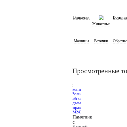
Виньетки
Военны
Животные
Машины
Веточки
Обратно
Просмотренные т
Памятник
с