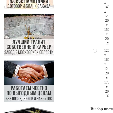
x
140
x
12
20
x
150
x
20
293.
120
x
160
x
12
20
x
170
x
20
375.
Выбор цвет