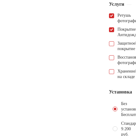
Услуги
Ретушь
фотограф
Покрытие
Антидож
Защитное
покрытие
Восстано
фотограф
Хранение
на складе
Установка
Без
установ
Бесплат
Стандар
9.200
руб.