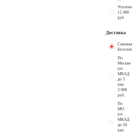
Усиленн
12.400
руб.
Доставка
Самовы
Бесплат
По
Москве
(от
МКАД
до 5
км)
3.000
руб.
По
МО
(от
МКАД
до 50
км)