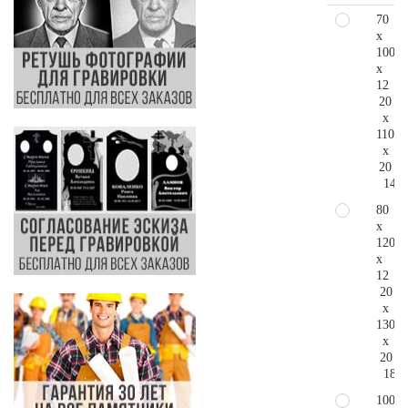
70
x
100
x
12
20
x
110
x
20
149.
80
x
120
x
12
20
x
130
x
20
189.
100