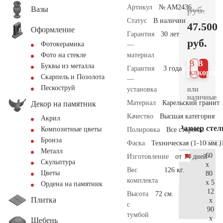
Артикул
№ AM2436
руб.
Вазы
Статус
В наличии
47.500
Оформление
Гарантия
30 лет
руб.
Фотокерамика
—
материал
Фото на стекле
В 1
В
Буквы из металла
Гарантия
3 года
клик
корзин
Скарпель и Позолота
—
Пескоструй
или
установка
наличные.
Материал
Карельский гранит
Декор на памятник
Качество
Высшая категория
Акрил
Размер сте
Композитные цветы
Полировка
Все стороны
Бронза
СТЕ
Фаска
Техническая (1-10 мм.)
Металл
60
Изготовление
от 14 дней
Скульптура
x
Вес
126 кг.
Цветы
80
комплекта
x 5
Ордена на памятник
12
Высота
72 см.
Плитка
x
с
90
тумбой
x
Щебень