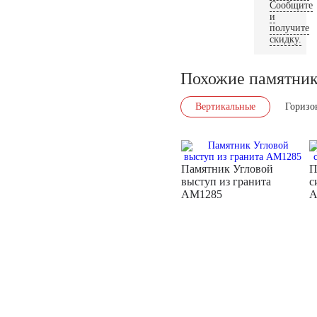
Сообщите
и
получите
скидку.
Похожие памятни
Вертикальные
Горизо
Памятник Угловой
П
выступ из гранита
с
AM1285
A