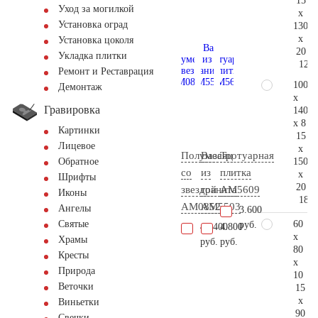
15
Уход за могилкой
x
Установка оград
130
x
Установка цоколя
20
Укладка плитки
123.
Ремонт и Реставрация
100
Демонтаж
x
Гравировка
140
x 8
Картинки
15
Лицевое
x
Полумесяц
Ваза
Тротуарная
150
Обратное
со
из
плитка
x
Шрифты
20
звездой
гранита
AM5609
Иконы
181.
AM0852
AM5503
Ангелы
3.600
60
Святые
руб.
48.400
4.800
x
Храмы
руб.
руб.
80
Кресты
x
Природа
10
Веточки
15
x
Виньетки
90
Свечки