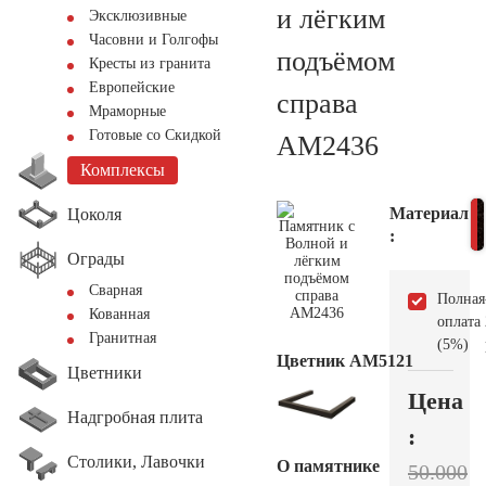
и лёгким
Эксклюзивные
Часовни и Голгофы
подъёмом
Кресты из гранита
Европейские
справа
Мраморные
Готовые со Скидкой
AM2436
Комплексы
Материал
Цоколя
:
Ограды
Сварная
Полная
Кованная
оплата
Гранитная
(5%)
Цветник АМ5121
Цветники
Цена
Надгробная плита
:
Столики, Лавочки
О памятнике
50.000