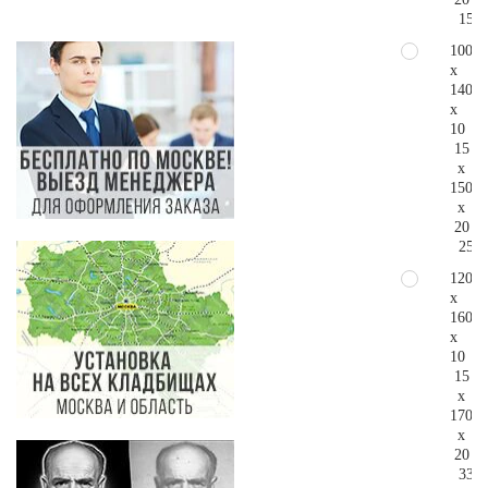
154.
100
x
140
x
10
15
x
150
x
20
255.
120
x
160
x
10
15
x
170
x
20
334.