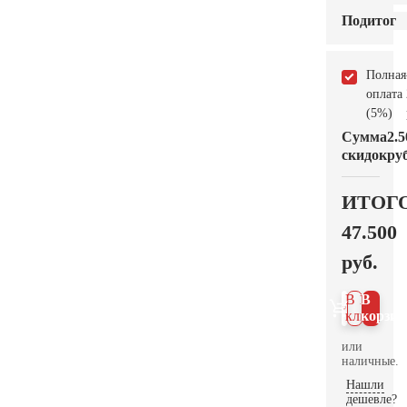
Подитог
Полная
оплата
(5%)
Сумма
2.5
скидок
руб
ИТОГ
47.500
руб.
В 1
В
клик
корзин
или
наличные.
Нашли
дешевле?