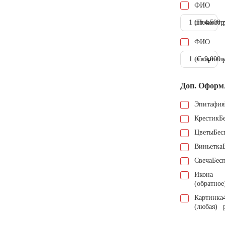
ФИО
1 шт.
(Пескостр
4.500 
ФИО
1 шт.
(Скарпель
9.000 
Доп. Оформ
Эпитафия
Крестик
Б
Цветы
Бес
Виньетка
Свеча
Бес
Икона
(обратное
Картинка
(любая)