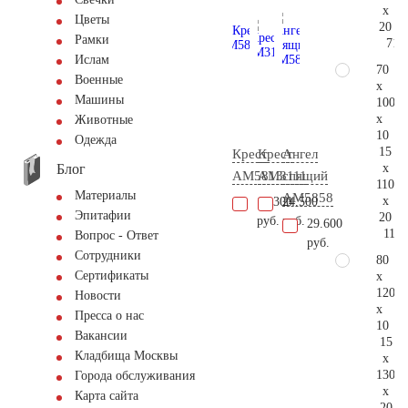
x
Цветы
20
Рамки
71.
Ислам
70
Военные
x
Машины
100
x
Животные
10
Одежда
15
Крест
Крест
Ангел
Блог
x
AM5813
AM3111
спящий
110
Материалы
AM5858
x
14.300
24.500
Эпитафии
20
руб.
руб.
29.600
114.
Вопрос - Ответ
руб.
Сотрудники
80
Сертификаты
x
120
Новости
x
Пресса о нас
10
Вакансии
15
Кладбища Москвы
x
130
Города обслуживания
x
Карта сайта
20