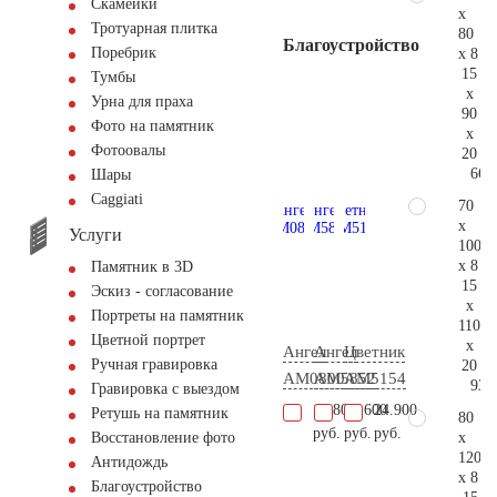
Скамейки
x
Тротуарная плитка
80
Благоустройство
Поребрик
x 8
15
Тумбы
x
Урна для праха
90
Фото на памятник
x
Фотоовалы
20
66.
Шары
Сaggiati
70
x
Услуги
100
x 8
Памятник в 3D
15
Эскиз - согласование
x
Портреты на памятник
110
Цветной портрет
x
Ангел
Ангел
Цветник
Ручная гравировка
20
AM0800
AM5852
AM5154
93.
Гравировка с выездом
17.800
37.600
24.900
Ретушь на памятник
80
руб.
руб.
руб.
x
Восстановление фото
120
Антидождь
x 8
Благоустройство